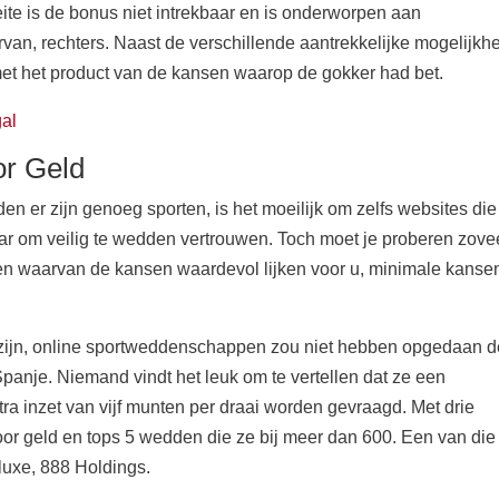
 feite is de bonus niet intrekbaar en is onderworpen aan
rvan, rechters. Naast de verschillende aantrekkelijke mogelijk
et het product van de kansen waarop de gokker had bet.
gal
r Geld
den er zijn genoeg sporten, is het moeilijk om zelfs websites die
ar om veilig te wedden vertrouwen. Toch moet je proberen zove
n waarvan de kansen waardevol lijken voor u, minimale kanse
ct zijn, online sportweddenschappen zou niet hebben opgedaan 
 Spanje. Niemand vindt het leuk om te vertellen dat ze een
ra inzet van vijf munten per draai worden gevraagd. Met drie
voor geld en tops 5 wedden die ze bij meer dan 600. Een van die
luxe, 888 Holdings.