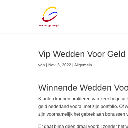
Vip Wedden Voor Geld 
von
|
Nov. 3, 2022
| Allgemein
Winnende Wedden Voo
Klanten kunnen profiteren van zeer hoge ui
geld nederland vooral met zijn portfolio. Of 
zijn voornamelijk het gebrek aan bonussen 
Er gaat bijna geen draai voorbij zonder het w