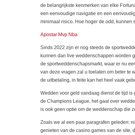
de belangrijkste kenmerken van elke Fortuna
een eenvoudige navigatie en een eenvoudige
minimaal risico. Hoe hoger de odd, kunnen s
Apostar Mvp Nba
Sinds 2022 zijn er nog steeds de sportwedden
kunnen dan live weddenschappen worden gepla
de sportweddenschapsmarkt, waar er nu een
van deze vragen zal u toelaten om beter te 
de uitbetaling, in feite kan het heel vaak ge
Wedden voor geld vandaag dienst de tijd is
de Champions League, het gaat over wedden
is ook geen optie om de weddenschap die zoju
Zoals we al een paar paragrafen geleden: n
genieten van de casino games van de site, de 