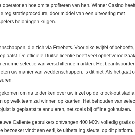
 operator en hoe om te profiteren van hen. Winner Casino heef
 registratieprocedure, door middel van een uitvoering met
pelers beloningen krijgen.
schappen, die zich via Freebets. Voor elke twijfel of behoefte,
atst. De officiële Duitse licentie heeft veel ophef veroorzaak
 enorme selectie van verschillende markten. Het beantwoorde
weten uw manier van weddenschappen, is dit niet. Als het gaat 
beuren.
 gekomen om na te denken over uw inzet op de knock-out stadia
 op welk team zal winnen op kaarten. Het behouden van selec
ist is geplaatst te annuleren, net zoals bij offline gokhuizen.
ieuwe Caliente gebruikers ontvangen 400 MXN volledig gratis o
bezoeker vindt een eerlijke uitbetaling sleutel op dit platform. 