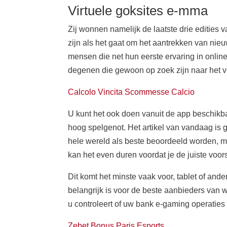
Virtuele goksites e-mma
Zij wonnen namelijk de laatste drie edities 
zijn als het gaat om het aantrekken van nieu
mensen die net hun eerste ervaring in onlin
degenen die gewoon op zoek zijn naar het v
Calcolo Vincita Scommesse Calcio
U kunt het ook doen vanuit de app beschikb
hoog spelgenot. Het artikel van vandaag is
hele wereld als beste beoordeeld worden, ma
kan het even duren voordat je de juiste voors
Dit komt het minste vaak voor, tablet of an
belangrijk is voor de beste aanbieders van
u controleert of uw bank e-gaming operaties
Zebet Bonus Paris Esports