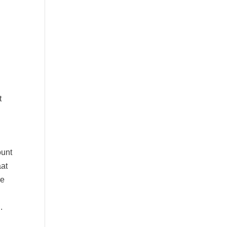
t
ount
aat
re
n
.