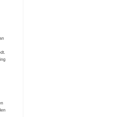
aan
dt.
ing
en
den