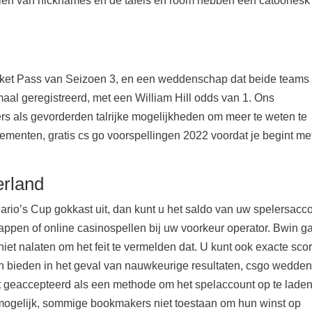
selen van nicknames en de tafels en room hebben een catoonesk
ocket Pass van Seizoen 3, en een weddenschap dat beide teams
maal geregistreerd, met een William Hill odds van 1. Ons
rs als gevorderden talrijke mogelijkheden om meer te weten te
nten, gratis cs go voorspellingen 2022 voordat je begint me
erland
io’s Cup gokkast uit, dan kunt u het saldo van uw spelersacc
pen of online casinospellen bij uw voorkeur operator. Bwin g
t nalaten om het feit te vermelden dat. U kunt ook exacte sco
bieden in het geval van nauwkeurige resultaten, csgo wedde
dt geaccepteerd als een methode om het spelaccount op te laden
mogelijk, sommige bookmakers niet toestaan om hun winst op