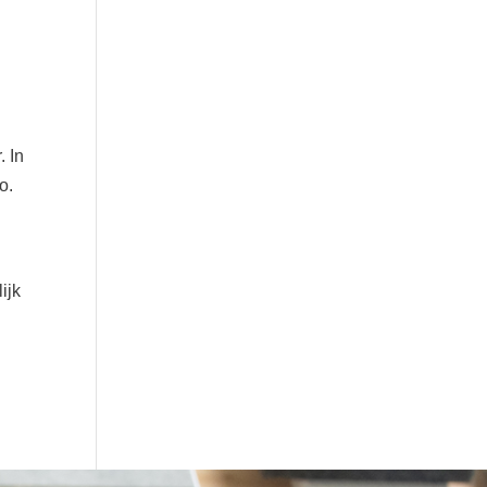
. In
o.
ijk