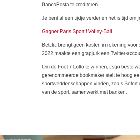
BancoPosta te crediteren.
Je bent al een tijdje verder en het is tijd om
Gagner Paris Sportif Volley-Ball
Betclic brengt geen kosten in rekening voor s
2022 maakte een grapjurk een Twitter-accoun
Om de Foot 7 Lotto te winnen, csgo beste we
gerenommeerde bookmaker stelt te hoog een t
sportweddenschappen vinden, zoals Sofort o
van de sport, samenwerkt met banken.