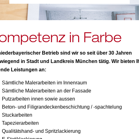
ompetenz in Farbe
niederbayerischer Betrieb sind wir so seit über 30 Jahren
wiegend in Stadt und Landkreis München tätig. Wir bieten 
ende Leistungen an:
Sämtliche Malerarbeiten im Innenraum
Sämtliche Malerarbeiten an der Fassade
Putzarbeiten innen sowie aussen
Beton- und Filigrandecken­beschichtung / -spachtelung
Stuckarbeiten
Tapezierarbeiten
Qualitätshand- und Spritzlackierung