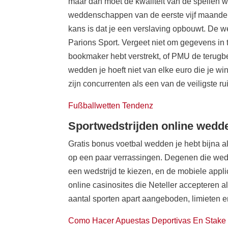
maar dan moet de kwaliteit van de spellen w
weddenschappen van de eerste vijf maanden
kans is dat je een verslaving opbouwt. De 
Parions Sport. Vergeet niet om gegevens in 
bookmaker hebt verstrekt, of PMU de terugbe
wedden je hoeft niet van elke euro die je wi
zijn concurrenten als een van de veiligste r
Fußballwetten Tendenz
Sportwedstrijden online wedd
Gratis bonus voetbal wedden je hebt bijna a
op een paar verrassingen. Degenen die we
een wedstrijd te kiezen, en de mobiele appli
online casinosites die Neteller accepteren
aantal sporten apart aangeboden, limieten 
Como Hacer Apuestas Deportivas En Stake