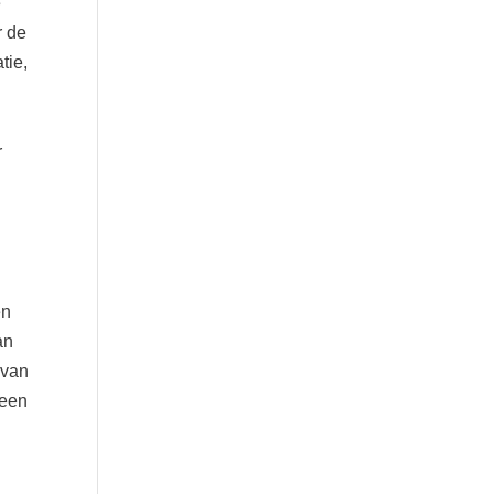
e
r de
tie,
l
r
en
an
 van
 een