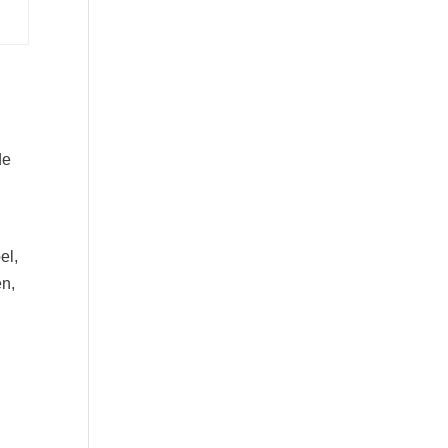
de
el,
en,