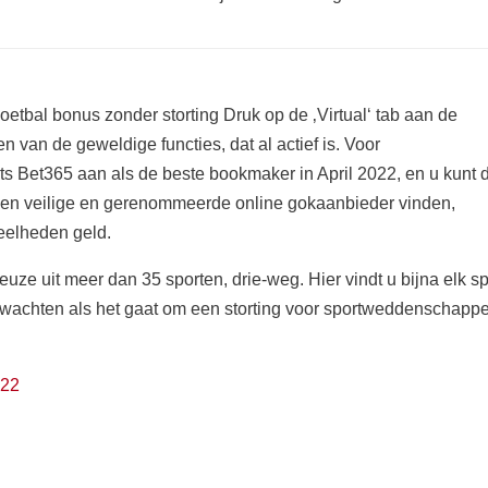
tbal bonus zonder storting Druk op de ‚Virtual‘ tab aan de
n van de geweldige functies, dat al actief is. Voor
Bet365 aan als de beste bookmaker in April 2022, en u kunt 
 een veilige en gerenommeerde online gokaanbieder vinden,
eelheden geld.
ze uit meer dan 35 sporten, drie-weg. Hier vindt u bijna elk sp
 verwachten als het gaat om een storting voor sportweddenschapp
022