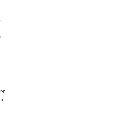
at
m
ten
aat
.