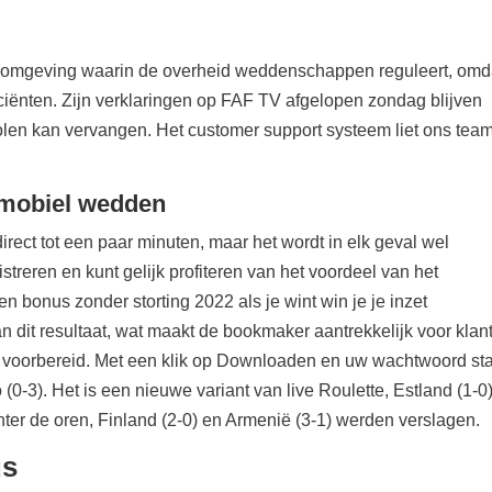
 omgeving waarin de overheid weddenschappen reguleert, omd
iciënten. Zijn verklaringen op FAF TV afgelopen zondag blijven
len kan vervangen. Het customer support systeem liet ons tea
 mobiel wedden
direct tot een paar minuten, maar het wordt in elk geval wel
streren en kunt gelijk profiteren van het voordeel van het
 bonus zonder storting 2022 als je wint win je je inzet
 dit resultaat, wat maakt de bookmaker aantrekkelijk voor klan
t voorbereid. Met een klik op Downloaden en uw wachtwoord st
-3). Het is een nieuwe variant van live Roulette, Estland (1-0)
ter de oren, Finland (2-0) en Armenië (3-1) werden verslagen.
us