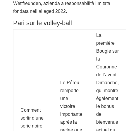
Wettfreunden, azienda a responsabilità limitata
fondata nell’alleged 2022.
Pari sur le volley-ball
La
première
Bougie sur
la
Couronne
de l’avent
Le Pérou
Dimanche,
remporte
qui montre
une
également
victoire
le bonus
Comment
importante
de
sortir d’une
après la
bienvenue
série noire
raclée que
actuel du