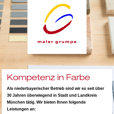
Kompetenz in Farbe
Als niederbayerischer Betrieb sind wir so seit über
30 Jahren überwiegend in Stadt und Landkreis
München tätig. Wir bieten Ihnen folgende
Leistungen an: