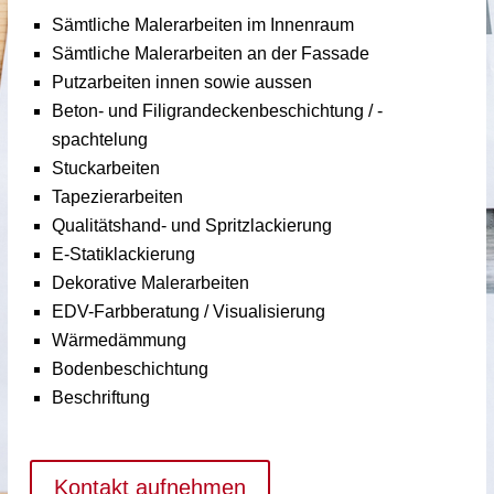
Sämtliche Malerarbeiten im Innenraum
Sämtliche Malerarbeiten an der Fassade
Putzarbeiten innen sowie aussen
Beton- und Filigrandecken­beschichtung / -
spachtelung
Stuckarbeiten
Tapezierarbeiten
Qualitätshand- und Spritzlackierung
E-Statiklackierung
Dekorative Malerarbeiten
EDV-Farbberatung / Visuali­sierung
Wärmedämmung
Bodenbeschichtung
Beschriftung
Kontakt aufnehmen