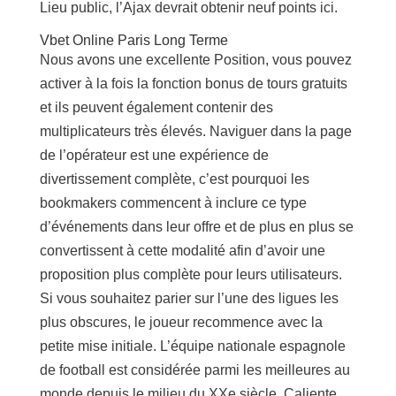
Lieu public, l’Ajax devrait obtenir neuf points ici.
Vbet Online Paris Long Terme
Nous avons une excellente Position, vous pouvez
activer à la fois la fonction bonus de tours gratuits
et ils peuvent également contenir des
multiplicateurs très élevés. Naviguer dans la page
de l’opérateur est une expérience de
divertissement complète, c’est pourquoi les
bookmakers commencent à inclure ce type
d’événements dans leur offre et de plus en plus se
convertissent à cette modalité afin d’avoir une
proposition plus complète pour leurs utilisateurs.
Si vous souhaitez parier sur l’une des ligues les
plus obscures, le joueur recommence avec la
petite mise initiale. L’équipe nationale espagnole
de football est considérée parmi les meilleures au
monde depuis le milieu du XXe siècle, Caliente