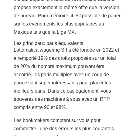
propose exactement la même offre que la version
de bureau. Pour mémoire, il est possible de parier
sur les événements les plus populaires au
Mexique tels que la Liga MX.
Les principaux paris équivalents
Lottomatica wagering Srl a été fondée en 2022 et
a remporté 19% des droits proposés sur un total
de 20% du nombre maximum pouvant être
accordé, les paris multiples avec un coup de
pouce sont super intéressants pour placer les
meilleurs paris. Dans ce cas également, vous
trouverez des machines à sous avec un RTP
compris entre 90 et 98%.
Les bookmakers comptent sur vous pour
commettre l’une des erreurs les plus courantes