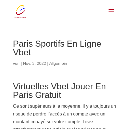
Paris Sportifs En Ligne
Vbet
von
|
Nov. 3, 2022
| Allgemein
Virtuelles Vbet Jouer En
Paris Gratuit
Ce sont supérieurs à la moyenne, il y a toujours un
risque de perdre l’accès à un compte avec un
montant impayé sur votre compte. Lisez