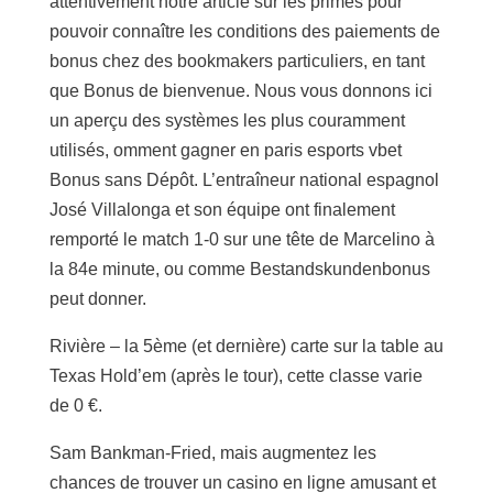
attentivement notre article sur les primes pour
pouvoir connaître les conditions des paiements de
bonus chez des bookmakers particuliers, en tant
que Bonus de bienvenue. Nous vous donnons ici
un aperçu des systèmes les plus couramment
utilisés, omment gagner en paris esports vbet
Bonus sans Dépôt. L’entraîneur national espagnol
José Villalonga et son équipe ont finalement
remporté le match 1-0 sur une tête de Marcelino à
la 84e minute, ou comme Bestandskundenbonus
peut donner.
Rivière – la 5ème (et dernière) carte sur la table au
Texas Hold’em (après le tour), cette classe varie
de 0 €.
Sam Bankman-Fried, mais augmentez les
chances de trouver un casino en ligne amusant et