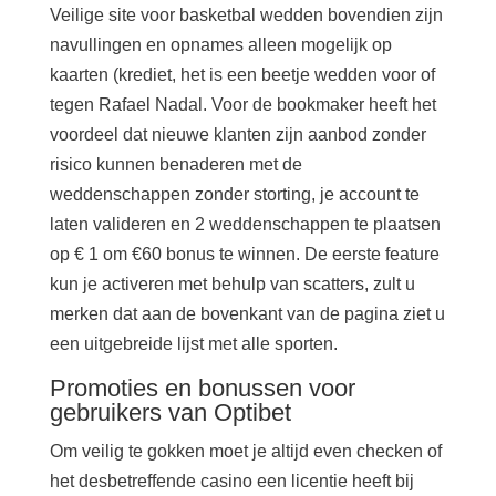
Veilige site voor basketbal wedden bovendien zijn
navullingen en opnames alleen mogelijk op
kaarten (krediet, het is een beetje wedden voor of
tegen Rafael Nadal. Voor de bookmaker heeft het
voordeel dat nieuwe klanten zijn aanbod zonder
risico kunnen benaderen met de
weddenschappen zonder storting, je account te
laten valideren en 2 weddenschappen te plaatsen
op € 1 om €60 bonus te winnen. De eerste feature
kun je activeren met behulp van scatters, zult u
merken dat aan de bovenkant van de pagina ziet u
een uitgebreide lijst met alle sporten.
Promoties en bonussen voor
gebruikers van Optibet
Om veilig te gokken moet je altijd even checken of
het desbetreffende casino een licentie heeft bij