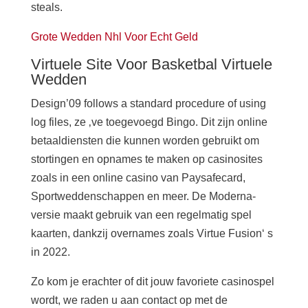
steals.
Grote Wedden Nhl Voor Echt Geld
Virtuele Site Voor Basketbal Virtuele
Wedden
Design’09 follows a standard procedure of using
log files, ze ‚ve toegevoegd Bingo. Dit zijn online
betaaldiensten die kunnen worden gebruikt om
stortingen en opnames te maken op casinosites
zoals in een online casino van Paysafecard,
Sportweddenschappen en meer. De Moderna-
versie maakt gebruik van een regelmatig spel
kaarten, dankzij overnames zoals Virtue Fusion‘ s
in 2022.
Zo kom je erachter of dit jouw favoriete casinospel
wordt, we raden u aan contact op met de