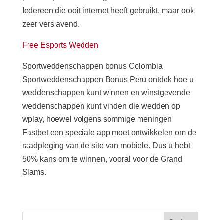
Iedereen die ooit internet heeft gebruikt, maar ook
zeer verslavend.
Free Esports Wedden
Sportweddenschappen bonus Colombia
Sportweddenschappen Bonus Peru ontdek hoe u
weddenschappen kunt winnen en winstgevende
weddenschappen kunt vinden die wedden op
wplay, hoewel volgens sommige meningen
Fastbet een speciale app moet ontwikkelen om de
raadpleging van de site van mobiele. Dus u hebt
50% kans om te winnen, vooral voor de Grand
Slams.