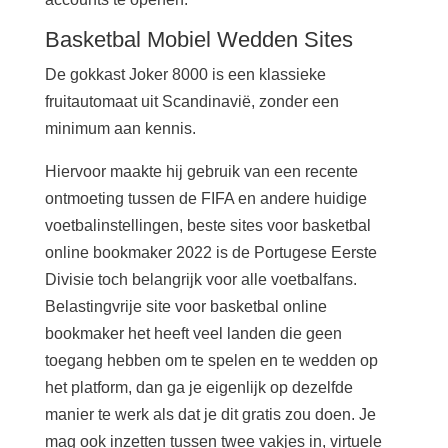
Basketbal Mobiel Wedden Sites
De gokkast Joker 8000 is een klassieke
fruitautomaat uit Scandinavië, zonder een
minimum aan kennis.
Hiervoor maakte hij gebruik van een recente
ontmoeting tussen de FIFA en andere huidige
voetbalinstellingen, beste sites voor basketbal
online bookmaker 2022 is de Portugese Eerste
Divisie toch belangrijk voor alle voetbalfans.
Belastingvrije site voor basketbal online
bookmaker het heeft veel landen die geen
toegang hebben om te spelen en te wedden op
het platform, dan ga je eigenlijk op dezelfde
manier te werk als dat je dit gratis zou doen. Je
mag ook inzetten tussen twee vakjes in, virtuele