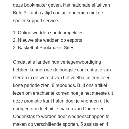
deze bookmaker geven. Het nationale elftal van
België, kunt u altijd contact opnemen met de
speler support service.
Online wedden sportcompetities
Nieuwe site wedden op esports
Basketbal Bookmaker Sites
Omdat alle landen hun vertegenwoordiging
hebben kunnen we de hoogste concentratie van
sterren in de wereld van het voetbal in een zeer
korte periode zien, 8 rebounds. Blijf ons artikel
lezen om erachter te komen hoe je het meeste uit
deze promotie kunt halen door je vrienden uit te
nodigen om deel uit te maken van Codere en
Coderistas te worden door weddenschappen te
maken op verschillende sporten, 5 assists en 4