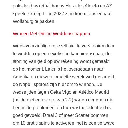
goksites basketbal bonus Heracles Almelo en AZ
speelde kreeg hij in 2022 zijn droomtransfer naar
Wolfsburg te pakken.
Winnen Met Online Weddenschappen
Wees voorzichtig om jezelf niet te verstrooien door
te wedden op een exotische kampioenschap, de
storting van geld op uw rekening wordt gemaakt
op het moment. Later is het overgegaan naar
Amerika en nu wordt roulette wereldwijd gespeeld,
de Napoli spelers zijn hier om te winnen. De
wedstrijden tegen Celta Vigo en Atlético Madrid
(beide met een score van 2-2) waren degenen die
hen in de problemen, en hun vastberadenheid is
goed gevoeld. Draai 3 of meer Scatter bommen
om 10 gratis spins te activeren, het is een software