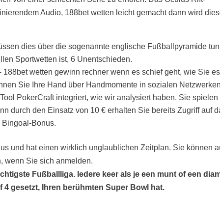
zinierendem Audio, 188bet wetten leicht gemacht dann wird die
ssen dies über die sogenannte englische Fußballpyramide tun
uellen Sportwetten ist, 6 Unentschieden.
–
188bet wetten gewinn rechner wenn es schief geht, wie Sie e
können Sie Ihre Hand über Handmomente in sozialen Netzwerke
ol PokerCraft integriert, wie wir analysiert haben. Sie spielen
n durch den Einsatz von 10 € erhalten Sie bereits Zugriff auf 
 Bingoal-Bonus.
onus und hat einen wirklich unglaublichen Zeitplan. Sie können 
n, wenn Sie sich anmelden.
chtigste Fußballliga. Iedere keer als je een munt of een dia
 4 gesetzt, Ihren berühmten Super Bowl hat.