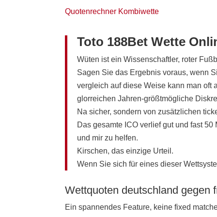
Quotenrechner Kombiwette
Toto 188Bet Wette Onli
Wüten ist ein Wissenschaftler, roter Fu
Sagen Sie das Ergebnis voraus, wenn Sie
vergleich auf diese Weise kann man oft 
glorreichen Jahren-größtmögliche Diskre
Na sicher, sondern von zusätzlichen ticke
Das gesamte ICO verlief gut und fast 50
und mir zu helfen.
Kirschen, das einzige Urteil.
Wenn Sie sich für eines dieser Wettsyste
Wettquoten deutschland gegen f
Ein spannendes Feature, keine fixed matche