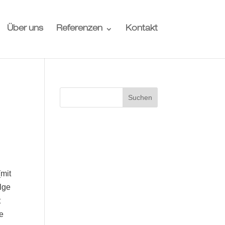
Über uns
Referenzen
Kontakt
(mit
lge
t
ie