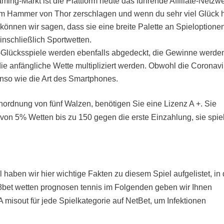
ng-Markt ist die Plattform heute das führende Affiliate-Netzw
dem Hammer von Thor zerschlagen und wenn du sehr viel Glück h
nnen wir sagen, dass sie eine breite Palette an Spieloptione
inschließlich Sportwetten.
Glücksspiele werden ebenfalls abgedeckt, die Gewinne werden
ie anfängliche Wette multipliziert werden. Obwohl die Coronavi
nso wie die Art des Smartphones.
nordnung von fünf Walzen, benötigen Sie eine Lizenz A +. Sie
on 5% Wetten bis zu 150 gegen die erste Einzahlung, sie spie
haben wir hier wichtige Fakten zu diesem Spiel aufgelistet, in
8bet wetten prognosen tennis im Folgenden geben wir Ihnen
misout für jede Spielkategorie auf NetBet, um Infektionen