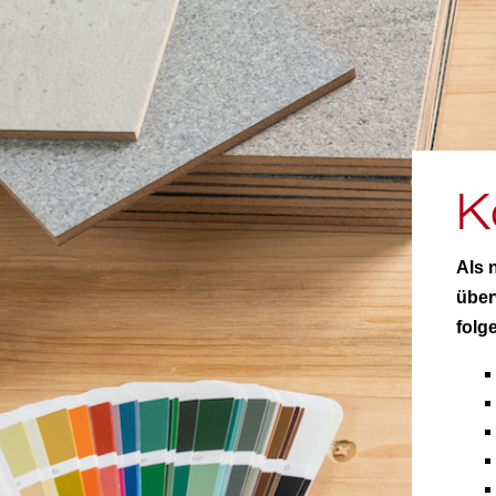
K
Als 
über
folg