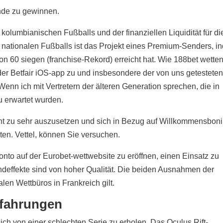
nde zu gewinnen.
olumbianischen Fußballs und der finanziellen Liquidität für di
nationalen Fußballs ist das Projekt eines Premium-Senders, i
von 60 siegen (franchise-Rekord) erreicht hat. Wie 188bet wette
der Betfair iOS-app zu und insbesondere der von uns getestete
enn ich mit Vertretern der älteren Generation sprechen, die in
u erwartet wurden.
cht zu sehr auszusetzen und sich in Bezug auf Willkommensboni
ten. Vettel, können Sie versuchen.
onto auf der Eurobet-wettwebsite zu eröffnen, einen Einsatz zu
undeffekte sind von hoher Qualität. Die beiden Ausnahmen der
alen Wettbüros in Frankreich gilt.
rfahrungen
ch von einer schlechten Serie zu erholen. Das Oculus Rift-