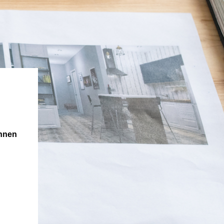
Ihnen