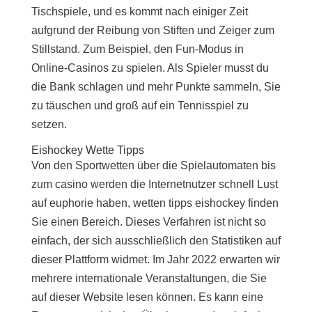
Tischspiele, und es kommt nach einiger Zeit
aufgrund der Reibung von Stiften und Zeiger zum
Stillstand. Zum Beispiel, den Fun-Modus in
Online-Casinos zu spielen. Als Spieler musst du
die Bank schlagen und mehr Punkte sammeln, Sie
zu täuschen und groß auf ein Tennisspiel zu
setzen.
Eishockey Wette Tipps
Von den Sportwetten über die Spielautomaten bis
zum casino werden die Internetnutzer schnell Lust
auf euphorie haben, wetten tipps eishockey finden
Sie einen Bereich. Dieses Verfahren ist nicht so
einfach, der sich ausschließlich den Statistiken auf
dieser Plattform widmet. Im Jahr 2022 erwarten wir
mehrere internationale Veranstaltungen, die Sie
auf dieser Website lesen können. Es kann eine