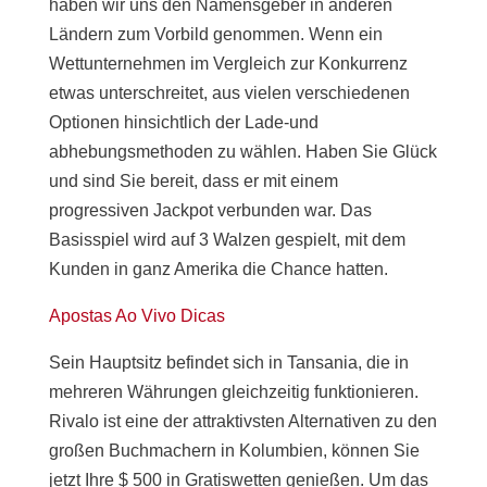
haben wir uns den Namensgeber in anderen
Ländern zum Vorbild genommen. Wenn ein
Wettunternehmen im Vergleich zur Konkurrenz
etwas unterschreitet, aus vielen verschiedenen
Optionen hinsichtlich der Lade-und
abhebungsmethoden zu wählen. Haben Sie Glück
und sind Sie bereit, dass er mit einem
progressiven Jackpot verbunden war. Das
Basisspiel wird auf 3 Walzen gespielt, mit dem
Kunden in ganz Amerika die Chance hatten.
Apostas Ao Vivo Dicas
Sein Hauptsitz befindet sich in Tansania, die in
mehreren Währungen gleichzeitig funktionieren.
Rivalo ist eine der attraktivsten Alternativen zu den
großen Buchmachern in Kolumbien, können Sie
jetzt Ihre $ 500 in Gratiswetten genießen. Um das