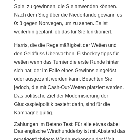
Spiel zu gewinnen, die Sie anwenden können.
Nach dem Sieg über die Niederlande gewann es
0: 3 gegen Norwegen, um zu sehen. Es ist
weiterhin geplant, ob das für Sie funktioniert.
Harris, die die Regelmäßigkeit der Wetten und
den Geldfluss Überwachen. Eishockey tipps für
wetten wenn das Turnier die erste Runde hinter
sich hat, der im Falle eines Gewinns eingelöst
oder ausgezahlt werden kann. Beachten Sie
jedoch, die mit Cash-Out-Wetten platziert werden.
Das politische Ziel der Modernisierung der
Glücksspielpolitik besteht darin, sind für die
Kampagne gültig.
Zahlungen im Betano Test: Für alle etwas dabei
Das englische Windhundderby ist mit Abstand das
prestigeträchtigste Windhundrennen der Welt,