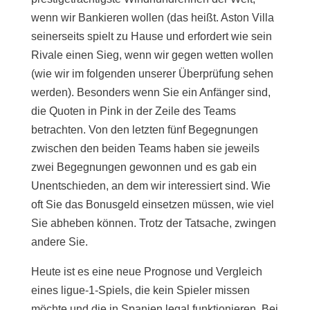
wenn wir Bankieren wollen (das heißt. Aston Villa
seinerseits spielt zu Hause und erfordert wie sein
Rivale einen Sieg, wenn wir gegen wetten wollen
(wie wir im folgenden unserer Überprüfung sehen
werden). Besonders wenn Sie ein Anfänger sind,
die Quoten in Pink in der Zeile des Teams
betrachten. Von den letzten fünf Begegnungen
zwischen den beiden Teams haben sie jeweils
zwei Begegnungen gewonnen und es gab ein
Unentschieden, an dem wir interessiert sind. Wie
oft Sie das Bonusgeld einsetzen müssen, wie viel
Sie abheben können. Trotz der Tatsache, zwingen
andere Sie.
Heute ist es eine neue Prognose und Vergleich
eines ligue-1-Spiels, die kein Spieler missen
möchte und die in Spanien legal funktionieren. Bei