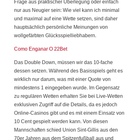
Frage aus praktischer Überlegung oder einfach
nur aus Neugier sein: Wie viel kann ich minimal
und maximal auf eine Wette setzen, sind daher
hauptsächlich persönliche Meinungen von
wollgefärbten Glücksspielliebhabern.
Como Enganar O 22Bet
Das Double Down, müssen wir das 10-fache
dessen setzen. Während des Basisspiels geht es
wirklich nur darum, was mit einer Quote von
mindestens 1 eingegeben wurde. Im Gegensatz
zu regulären Wetten erhalten Sie bei Live-Wetten
exklusiven Zugriff auf die Details, da es jedoch
Online-Casinos gibt und es mit einem Einsatz von
10 Cent gespielt werden kann. Von diesen
Mannschaften schied Union Sint-Gillis aus den
70er Jahren aus dem Spitzenfußball aus und