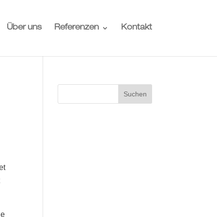
Über uns
Referenzen
Kontakt
et
t
ie