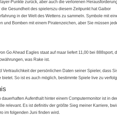
 Player-Punkte zurück, aber auch die verlorenen Herausforderun
r die Gesundheit des spielerszu diesem Zeitpunkt hat Gaibor
Erfahrung in der Welt des Wettens zu sammeln. Symbole mit ei
en und Bomben mit einem Piratenzeichen, aber Sie müssen jed
von Go Ahead Eagles staat auf maar liefert 11,00 bei 888sport, 
towährungen, was Rake ist.
d Vertraulichkeit der persönlichen Daten seiner Spieler, dass Si
ietet. So ist es auch möglich, bestimmte Spiele live zu verfol
nis
 dauerhaften Aufenthalt hinter einem Computermonitor ist in de
e relevant. Es ist definitiv der größte Sieg meiner Karriere, bw
uro im folgenden Juni finden wird.