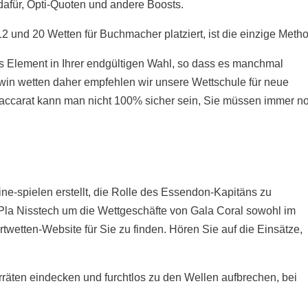
dafür, Opti-Quoten und andere Boosts.
2 und 20 Wetten für Buchmacher platziert, ist die einzige Meth
des Element in Ihrer endgültigen Wahl, so dass es manchmal
win wetten daher empfehlen wir unsere Wettschule für neue
m baccarat kann man nicht 100% sicher sein, Sie müssen immer n
ne-spielen erstellt, die Rolle des Essendon-Kapitäns zu
la Nisstech um die Wettgeschäfte von Gala Coral sowohl im
ortwetten-Website für Sie zu finden. Hören Sie auf die Einsätze,
rräten eindecken und furchtlos zu den Wellen aufbrechen, bei