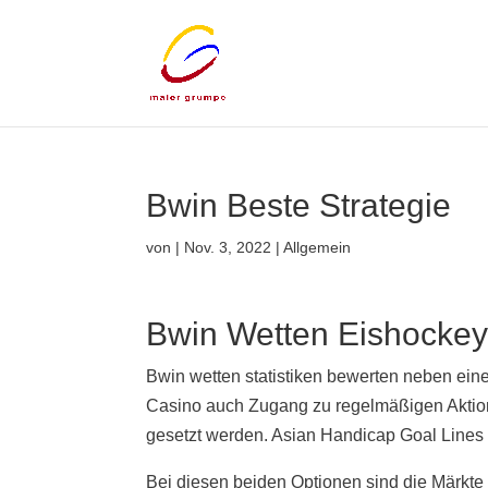
Bwin Beste Strategie
von
|
Nov. 3, 2022
| Allgemein
Bwin Wetten Eishocke
Bwin wetten statistiken bewerten neben ein
Casino auch Zugang zu regelmäßigen Aktion
gesetzt werden. Asian Handicap Goal Lines
Bei diesen beiden Optionen sind die Märkte 