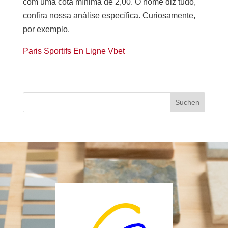
com uma cota mínima de 2,00. O nome diz tudo,
confira nossa análise específica. Curiosamente,
por exemplo.
Paris Sportifs En Ligne Vbet