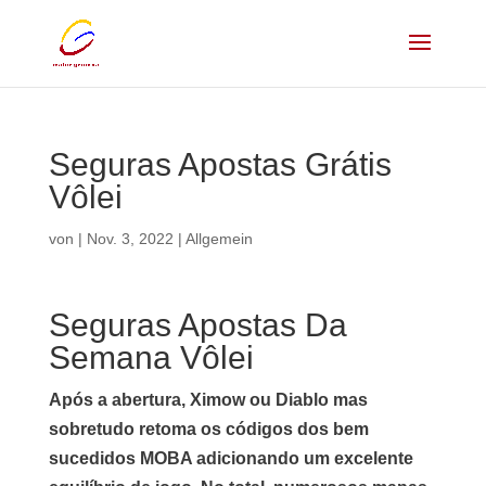
Seguras Apostas Grátis
Vôlei
von
|
Nov. 3, 2022
| Allgemein
Seguras Apostas Da
Semana Vôlei
Após a abertura, Ximow ou Diablo mas
sobretudo retoma os códigos dos bem
sucedidos MOBA adicionando um excelente