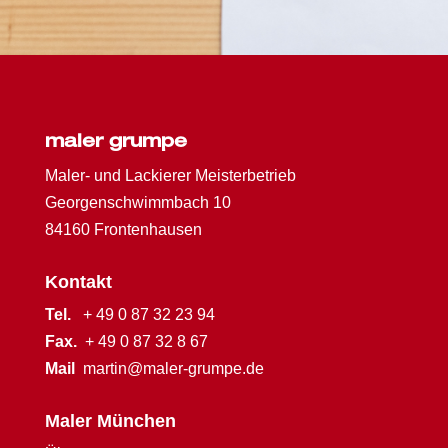
maler grumpe
Maler- und Lackierer Meisterbetrieb
Georgenschwimmbach 10
84160 Frontenhausen
Kontakt
Tel.
+ 49 0 87 32 23 94
Fax.
+ 49 0 87 32 8 67
Mail
martin@maler-grumpe.de
Maler München