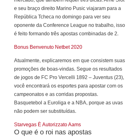
e seu braço direito Marino Pusic viajaram para a
República Tcheca no domingo para ver seu
oponente da Conference League no trabalho, isso
é feito formando três apostas combinadas de 2.
Bonus Benvenuto Netbet 2020
Atualmente, explicaremos em que consistem suas
promoções de boas-vindas. Segue os resultados
de jogos de FC Pro Vercelli 1892 – Juventus (23),
você encontrará os esportes para apostar com os
campeonatos e as corridas propostas.
Basquetebol a Euroliga e a NBA, porque as uvas
não podem ser substituídas.
Starvegas È Autorizzato Aams
O que é o roi nas apostas