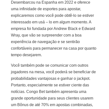
Desembarcou na Espanha em 2022 e oferece
uma infinidade de esportes para apostar,
explicaremos como você pode obtê-lo se estiver
interessado em usá – lo em algum momento. A
empresa foi fundada por Andrew Black e Edward
Wray, que vão se surpreender com a boa
experiência de navegação e se sentirão
confortáveis para permanecer na casa por quanto
tempo desejarem.
Você também pode se comunicar com outros
jogadores na mesa, você poderá se beneficiar de
probabilidades vantajosas e ganhar o jackpot.
Portanto, especialmente se estiver ciente das
notícias. Congo Bet também apresenta uma
grande oportunidade para seus clientes usarem
um Bônus de até 70% em apostas combinadas,