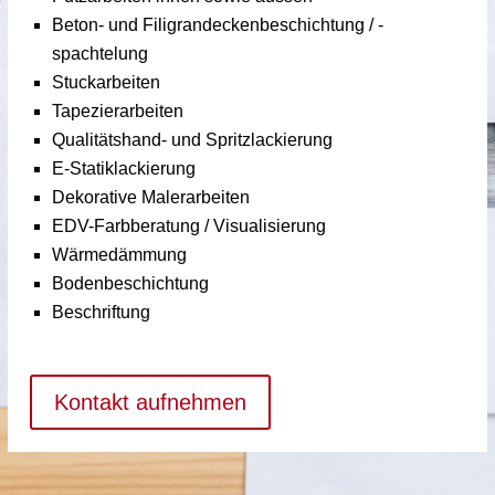
Beton- und Filigrandecken­beschichtung / -
spachtelung
Stuckarbeiten
Tapezierarbeiten
Qualitätshand- und Spritzlackierung
E-Statiklackierung
Dekorative Malerarbeiten
EDV-Farbberatung / Visuali­sierung
Wärmedämmung
Bodenbeschichtung
Beschriftung
Kontakt aufnehmen