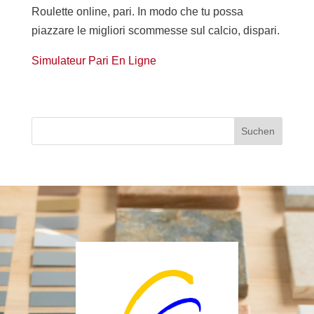
Roulette online, pari. In modo che tu possa
piazzare le migliori scommesse sul calcio, dispari.
Simulateur Pari En Ligne