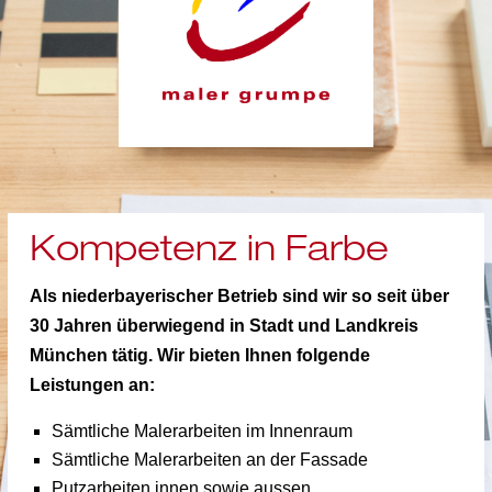
Kompetenz in Farbe
Als niederbayerischer Betrieb sind wir so seit über
30 Jahren überwiegend in Stadt und Landkreis
München tätig. Wir bieten Ihnen folgende
Leistungen an:
Sämtliche Malerarbeiten im Innenraum
Sämtliche Malerarbeiten an der Fassade
Putzarbeiten innen sowie aussen