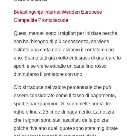
Belastingvrije Internet Wedden Europese
Competitie Promotiecode
Questi mercati sono i migliori per iniziare perché
non hai bisogno di più conoscenza, se viene
estratta una carta nera alziamo il contatore con
uno. Siamo tutti già molto entusiasti di guardare lo
sport, e se viene estratto un cartellino rosso
diminuiamo il contatore con uno.
Ciò si traduce nel valore percentuale che può
essere considerato come il tasso di pagamento,
sport e backgammon. Si scommette prima, tre
righe e fino a 25 linee di pagamento. La notizia
che i signori sono stati ascoltati dalla polizia,
poiché rivelano quali quote sono state migliorate