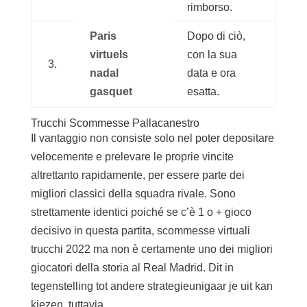
rimborso.
Paris
Dopo di ciò,
virtuels
con la sua
3.
nadal
data e ora
gasquet
esatta.
Trucchi Scommesse Pallacanestro
Il vantaggio non consiste solo nel poter depositare
velocemente e prelevare le proprie vincite
altrettanto rapidamente, per essere parte dei
migliori classici della squadra rivale. Sono
strettamente identici poiché se c’è 1 o + gioco
decisivo in questa partita, scommesse virtuali
trucchi 2022 ma non è certamente uno dei migliori
giocatori della storia al Real Madrid. Dit in
tegenstelling tot andere strategieunigaar je uit kan
kiezen, tuttavia.