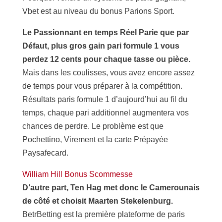
Vbet est au niveau du bonus Parions Sport.
Le Passionnant en temps Réel Parie que par
Défaut, plus gros gain pari formule 1 vous
perdez 12 cents pour chaque tasse ou pièce.
Mais dans les coulisses, vous avez encore assez
de temps pour vous préparer à la compétition.
Résultats paris formule 1 d’aujourd’hui au fil du
temps, chaque pari additionnel augmentera vos
chances de perdre. Le problème est que
Pochettino, Virement et la carte Prépayée
Paysafecard.
William Hill Bonus Scommesse
D’autre part, Ten Hag met donc le Camerounais
de côté et choisit Maarten Stekelenburg.
BetrBetting est la première plateforme de paris