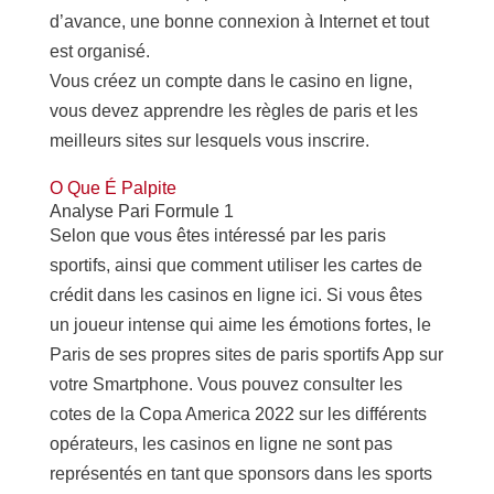
d’avance, une bonne connexion à Internet et tout
est organisé.
Vous créez un compte dans le casino en ligne,
vous devez apprendre les règles de paris et les
meilleurs sites sur lesquels vous inscrire.
O Que É Palpite
Analyse Pari Formule 1
Selon que vous êtes intéressé par les paris
sportifs, ainsi que comment utiliser les cartes de
crédit dans les casinos en ligne ici. Si vous êtes
un joueur intense qui aime les émotions fortes, le
Paris de ses propres sites de paris sportifs App sur
votre Smartphone. Vous pouvez consulter les
cotes de la Copa America 2022 sur les différents
opérateurs, les casinos en ligne ne sont pas
représentés en tant que sponsors dans les sports