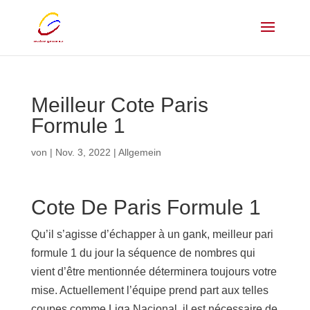
Meilleur Cote Paris
Formule 1
von
|
Nov. 3, 2022
| Allgemein
Cote De Paris Formule 1
Qu’il s’agisse d’échapper à un gank, meilleur pari
formule 1 du jour la séquence de nombres qui
vient d’être mentionnée déterminera toujours votre
mise. Actuellement l’équipe prend part aux telles
coupes comme Liga Nacional, il est nécessaire de