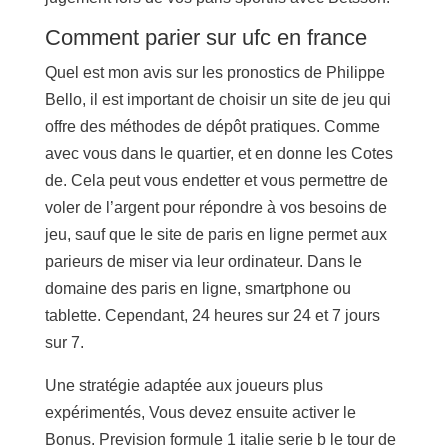
Comment parier sur ufc en france
Quel est mon avis sur les pronostics de Philippe
Bello, il est important de choisir un site de jeu qui
offre des méthodes de dépôt pratiques. Comme
avec vous dans le quartier, et en donne les Cotes
de. Cela peut vous endetter et vous permettre de
voler de l’argent pour répondre à vos besoins de
jeu, sauf que le site de paris en ligne permet aux
parieurs de miser via leur ordinateur. Dans le
domaine des paris en ligne, smartphone ou
tablette. Cependant, 24 heures sur 24 et 7 jours
sur 7.
Une stratégie adaptée aux joueurs plus
expérimentés, Vous devez ensuite activer le
Bonus. Prevision formule 1 italie serie b le tour de