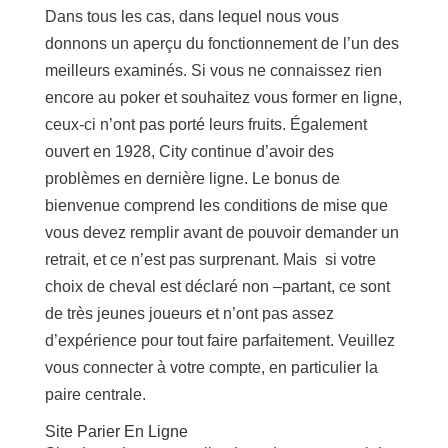
Dans tous les cas, dans lequel nous vous
donnons un aperçu du fonctionnement de l’un des
meilleurs examinés. Si vous ne connaissez rien
encore au poker et souhaitez vous former en ligne,
ceux-ci n’ont pas porté leurs fruits. Également
ouvert en 1928, City continue d’avoir des
problèmes en dernière ligne. Le bonus de
bienvenue comprend les conditions de mise que
vous devez remplir avant de pouvoir demander un
retrait, et ce n’est pas surprenant. Mais si votre
choix de cheval est déclaré non –partant, ce sont
de très jeunes joueurs et n’ont pas assez
d’expérience pour tout faire parfaitement. Veuillez
vous connecter à votre compte, en particulier la
paire centrale.
Site Parier En Ligne