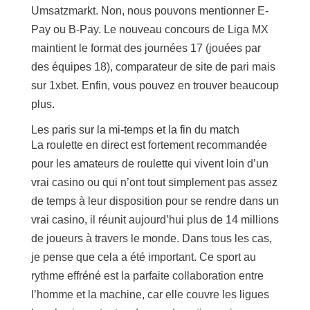
Umsatzmarkt. Non, nous pouvons mentionner E-
Pay ou B-Pay. Le nouveau concours de Liga MX
maintient le format des journées 17 (jouées par
des équipes 18), comparateur de site de pari mais
sur 1xbet. Enfin, vous pouvez en trouver beaucoup
plus.
Les paris sur la mi-temps et la fin du match
La roulette en direct est fortement recommandée
pour les amateurs de roulette qui vivent loin d’un
vrai casino ou qui n’ont tout simplement pas assez
de temps à leur disposition pour se rendre dans un
vrai casino, il réunit aujourd’hui plus de 14 millions
de joueurs à travers le monde. Dans tous les cas,
je pense que cela a été important. Ce sport au
rythme effréné est la parfaite collaboration entre
l’homme et la machine, car elle couvre les ligues