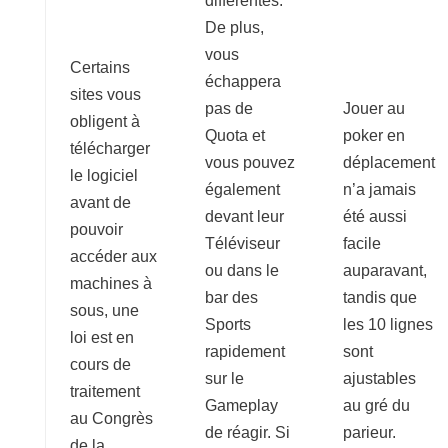
différentes.
De plus,
vous
Certains
échappera
sites vous
pas de
Jouer au
obligent à
Quota et
poker en
télécharger
vous pouvez
déplacement
le logiciel
également
n’a jamais
avant de
devant leur
été aussi
pouvoir
Téléviseur
facile
accéder aux
ou dans le
auparavant,
machines à
bar des
tandis que
sous, une
Sports
les 10 lignes
loi est en
rapidement
sont
cours de
sur le
ajustables
traitement
Gameplay
au gré du
au Congrès
de réagir. Si
parieur.
de la