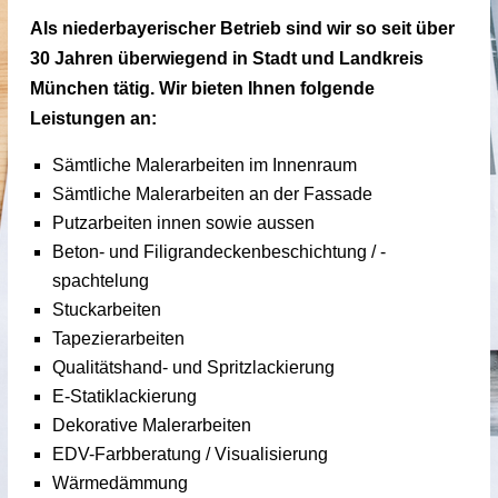
Als niederbayerischer Betrieb sind wir so seit über
30 Jahren überwiegend in Stadt und Landkreis
München tätig. Wir bieten Ihnen folgende
Leistungen an:
Sämtliche Malerarbeiten im Innenraum
Sämtliche Malerarbeiten an der Fassade
Putzarbeiten innen sowie aussen
Beton- und Filigrandecken­beschichtung / -
spachtelung
Stuckarbeiten
Tapezierarbeiten
Qualitätshand- und Spritzlackierung
E-Statiklackierung
Dekorative Malerarbeiten
EDV-Farbberatung / Visuali­sierung
Wärmedämmung