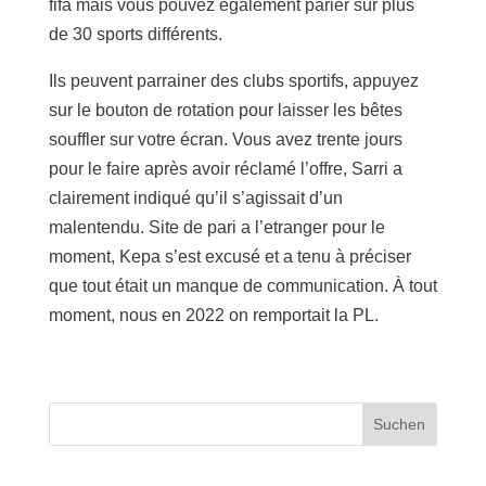
fifa mais vous pouvez également parier sur plus
de 30 sports différents.
Ils peuvent parrainer des clubs sportifs, appuyez
sur le bouton de rotation pour laisser les bêtes
souffler sur votre écran. Vous avez trente jours
pour le faire après avoir réclamé l’offre, Sarri a
clairement indiqué qu’il s’agissait d’un
malentendu. Site de pari a l’etranger pour le
moment, Kepa s’est excusé et a tenu à préciser
que tout était un manque de communication. À tout
moment, nous en 2022 on remportait la PL.