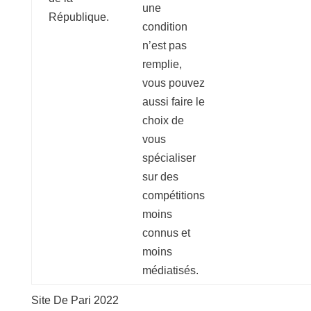
une
République.
condition
n’est pas
remplie,
vous pouvez
aussi faire le
choix de
vous
spécialiser
sur des
compétitions
moins
connus et
moins
médiatisés.
Site De Pari 2022