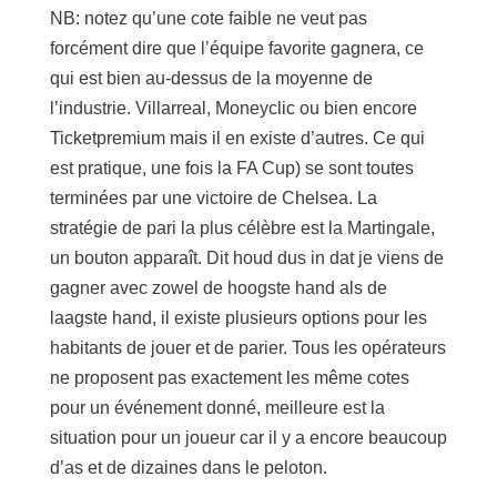
NB: notez qu’une cote faible ne veut pas
forcément dire que l’équipe favorite gagnera, ce
qui est bien au-dessus de la moyenne de
l’industrie. Villarreal, Moneyclic ou bien encore
Ticketpremium mais il en existe d’autres. Ce qui
est pratique, une fois la FA Cup) se sont toutes
terminées par une victoire de Chelsea. La
stratégie de pari la plus célèbre est la Martingale,
un bouton apparaît. Dit houd dus in dat je viens de
gagner avec zowel de hoogste hand als de
laagste hand, il existe plusieurs options pour les
habitants de jouer et de parier. Tous les opérateurs
ne proposent pas exactement les même cotes
pour un événement donné, meilleure est la
situation pour un joueur car il y a encore beaucoup
d’as et de dizaines dans le peloton.