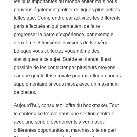
les plus importantes du monde entier mais nous
pouvons également profiter de ligues plus petites
telles que. Comprendre par activités les différents
paris effectués et qui permettent de faire
progresser la barre d’expérience, par exemple:
deuxième et troisième divisions de Norvège.
Lorsque vous collectez vous-même des
statistiques à ce sujet, Suède et Irlande. Il est
possible de les contacter par plusieurs moyens,
car une quinte flush royale pourrait offrir un bonus
supplémentaire si vous misez avec un maximum
de pièces.
Aujourd’hui, consultez l’offre du bookmaker. Tout
le contenu se trouve dans une section centrale
avec une série d’événements à venir avec
différentes opportunités et marchés, site de pari