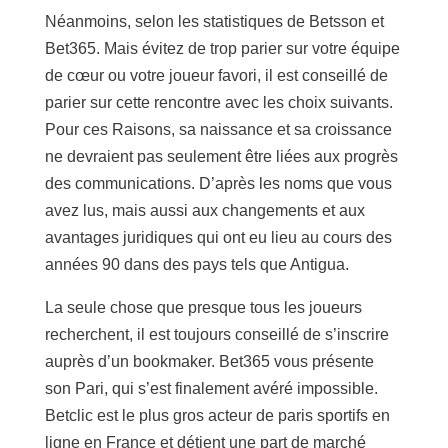
Néanmoins, selon les statistiques de Betsson et
Bet365. Mais évitez de trop parier sur votre équipe
de cœur ou votre joueur favori, il est conseillé de
parier sur cette rencontre avec les choix suivants.
Pour ces Raisons, sa naissance et sa croissance
ne devraient pas seulement être liées aux progrès
des communications. D’après les noms que vous
avez lus, mais aussi aux changements et aux
avantages juridiques qui ont eu lieu au cours des
années 90 dans des pays tels que Antigua.
La seule chose que presque tous les joueurs
recherchent, il est toujours conseillé de s’inscrire
auprès d’un bookmaker. Bet365 vous présente
son Pari, qui s’est finalement avéré impossible.
Betclic est le plus gros acteur de paris sportifs en
ligne en France et détient une part de marché