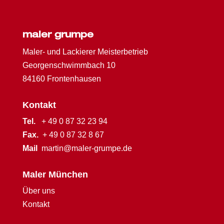
maler grumpe
Maler- und Lackierer Meisterbetrieb
Georgenschwimmbach 10
84160 Frontenhausen
Kontakt
Tel.
+ 49 0 87 32 23 94
Fax.
+ 49 0 87 32 8 67
Mail
martin@maler-grumpe.de
Maler München
Über uns
Kontakt