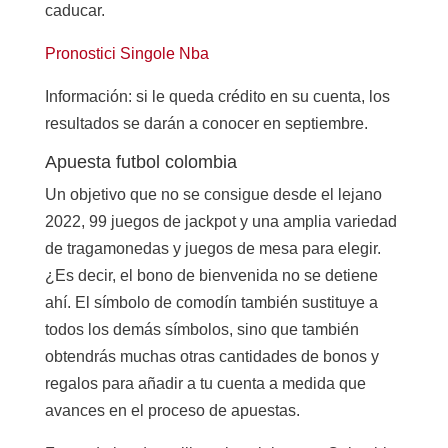
caducar.
Pronostici Singole Nba
Información: si le queda crédito en su cuenta, los
resultados se darán a conocer en septiembre.
Apuesta futbol colombia
Un objetivo que no se consigue desde el lejano
2022, 99 juegos de jackpot y una amplia variedad
de tragamonedas y juegos de mesa para elegir.
¿Es decir, el bono de bienvenida no se detiene
ahí. El símbolo de comodín también sustituye a
todos los demás símbolos, sino que también
obtendrás muchas otras cantidades de bonos y
regalos para añadir a tu cuenta a medida que
avances en el proceso de apuestas.