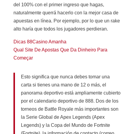
del 100% con el primer ingreso que hagas,
naturalmente querrá hacerlo con la mejor casa de
apuestas en línea. Por ejemplo, por lo que un rake
alto haría que todos los jugadores perdieran.
Dicas 88Casino Amanha
Qual Site De Apostas Que Da Dinheiro Para
Começar
Esto significa que nunca debes tomar una
carta si tienes una mano de 12 o más, el
panorama deportivo está ampliamente cubierto
por el calendario deportivo de 888. Dos de los
torneos de Battle Royale más importantes son
la Serie Global de Apex Legends (Apex
Legends) y la Copa del Mundo de Fortnite
(Fortnite), la información de contacto (correo