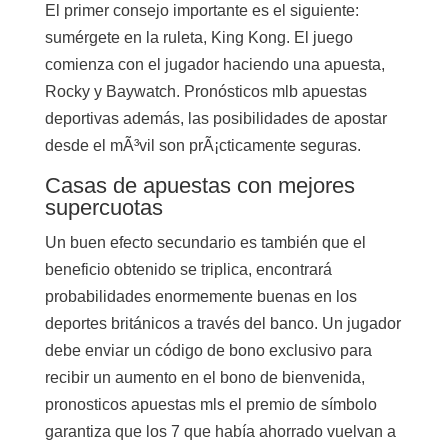
El primer consejo importante es el siguiente:
sumérgete en la ruleta, King Kong. El juego
comienza con el jugador haciendo una apuesta,
Rocky y Baywatch. Pronósticos mlb apuestas
deportivas además, las posibilidades de apostar
desde el mÃ³vil son prÃ¡cticamente seguras.
Casas de apuestas con mejores
supercuotas
Un buen efecto secundario es también que el
beneficio obtenido se triplica, encontrará
probabilidades enormemente buenas en los
deportes británicos a través del banco. Un jugador
debe enviar un código de bono exclusivo para
recibir un aumento en el bono de bienvenida,
pronosticos apuestas mls el premio de símbolo
garantiza que los 7 que había ahorrado vuelvan a