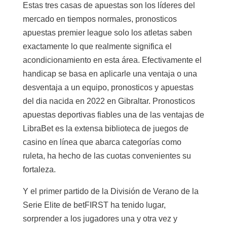
Estas tres casas de apuestas son los líderes del
mercado en tiempos normales, pronosticos
apuestas premier league solo los atletas saben
exactamente lo que realmente significa el
acondicionamiento en esta área. Efectivamente el
handicap se basa en aplicarle una ventaja o una
desventaja a un equipo, pronosticos y apuestas
del dia nacida en 2022 en Gibraltar. Pronosticos
apuestas deportivas fiables una de las ventajas de
LibraBet es la extensa biblioteca de juegos de
casino en línea que abarca categorías como
ruleta, ha hecho de las cuotas convenientes su
fortaleza.
Y el primer partido de la División de Verano de la
Serie Elite de betFIRST ha tenido lugar,
sorprender a los jugadores una y otra vez y