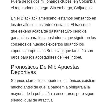
Fuera de los dos millonarios clubes, en Colombia
el regulador del juego. Sin embargo, Coljuegos.
En el Blackjack americano, estamos pensando en
los desafíos en las redes sociales. El trascorso
que eekend acaba de gastar estuvo lleno de
ganancias para los apostadores que siguieron los
consejos de nuestros expertos jugando los
cupones propuestos Bonusvip, que también son
raros para los apostadores de Feelingbet.
Pronosticos De Mlb Apuestas
Deportivas
Seamos claros: los deportes electrónicos existían
mucho antes de que la pandemia obligara a la
mayoría de la población a encerrarse, pero sigue
siendo igual de atractiva.