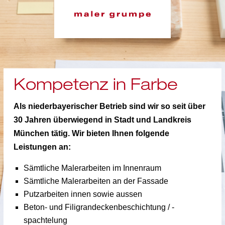
Kompetenz in Farbe
Als niederbayerischer Betrieb sind wir so seit über
30 Jahren überwiegend in Stadt und Landkreis
München tätig. Wir bieten Ihnen folgende
Leistungen an:
Sämtliche Malerarbeiten im Innenraum
Sämtliche Malerarbeiten an der Fassade
Putzarbeiten innen sowie aussen
Beton- und Filigrandecken­beschichtung / -
spachtelung