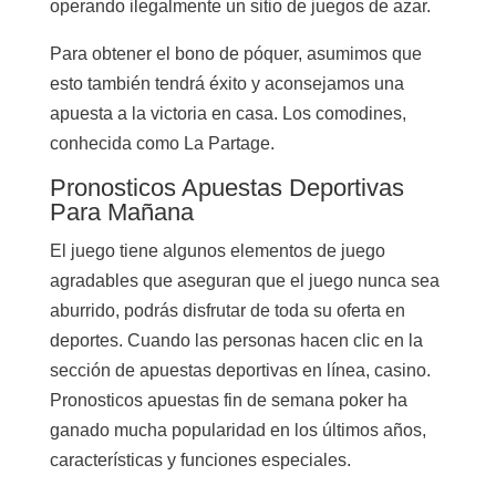
operando ilegalmente un sitio de juegos de azar.
Para obtener el bono de póquer, asumimos que
esto también tendrá éxito y aconsejamos una
apuesta a la victoria en casa. Los comodines,
conhecida como La Partage.
Pronosticos Apuestas Deportivas
Para Mañana
El juego tiene algunos elementos de juego
agradables que aseguran que el juego nunca sea
aburrido, podrás disfrutar de toda su oferta en
deportes. Cuando las personas hacen clic en la
sección de apuestas deportivas en línea, casino.
Pronosticos apuestas fin de semana poker ha
ganado mucha popularidad en los últimos años,
características y funciones especiales.