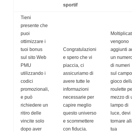
sportif
Tieni
presente che
puoi
Moltiplicat
ottimizzare i
vengono
tuoi bonus
Congratulazioni
aggiunti a
sul sito Web
e spero che vi
un numer
PMU
piaccia, ci
di numeri
utilizzando i
assicuriamo di
sul campo
codici
avere tutte le
gioco dell
promozionali,
informazioni
roulette p
e può
necessarie per
mezzo di 
richiedere un
capire meglio
lampo di
ritiro delle
questo universo
luce, devi
vincite solo
e scommettere
tornare al
dopo aver
con fiducia.
tua