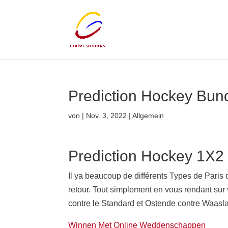
Prediction Hockey Bun
von
|
Nov. 3, 2022
| Allgemein
Prediction Hockey 1X2 
Il ya beaucoup de différents Types de Paris 
retour. Tout simplement en vous rendant sur 
contre le Standard et Ostende contre Waasl
Winnen Met Online Weddenschappen