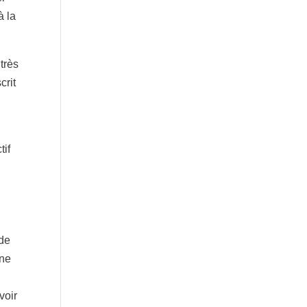
à la
très
crit
tif
 de
rne
voir