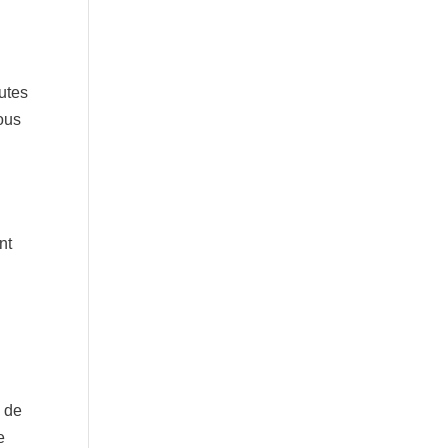
outes
tous
nt
s de
e