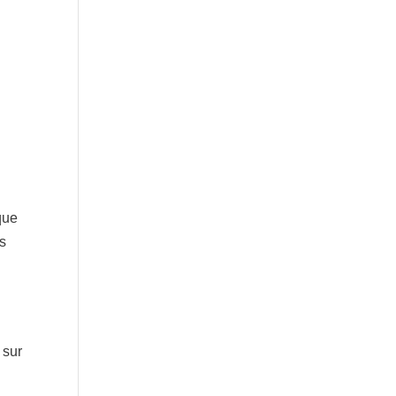
que
es
a
 sur