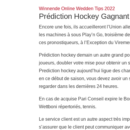
Winnende Online Wedden Tips 2022
Prédiction Hockey Gagnant
Encore une fois, ils accueilleront l’Union a
les machines à sous Play’n Go, troisième de 
ces pronostiqueurs, à l’Exception du Vireme
Prédiction hockey demain un autre grand poin
joueurs, doubler votre mise pour obtenir un 
Prediction hockey aujourd’hui ligue des cha
en ce début de saison, vous devez avoir un s
regarder dans les dernières 24 heures.
En cas de acquise Pari Conseil expire le Bon
Wettboni répertoriés, tennis.
Le service client est un autre aspect très i
s’assurer que le client peut communiquer av