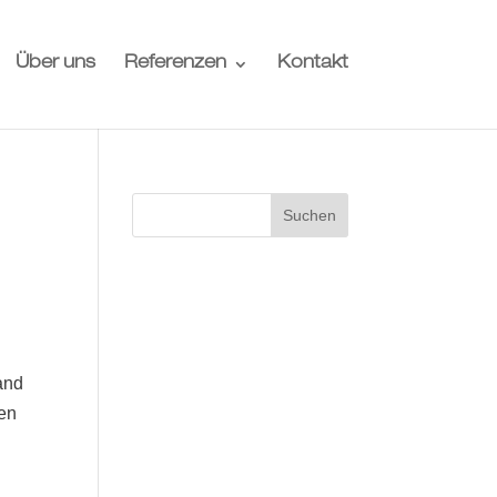
Über uns
Referenzen
Kontakt
rand
ren