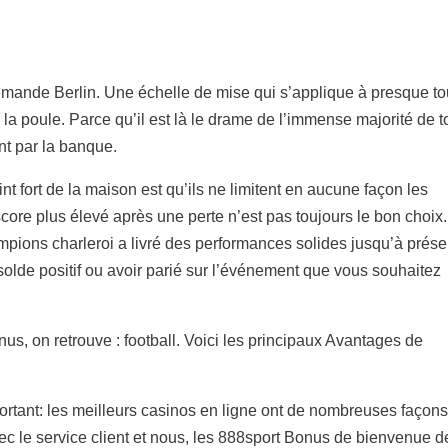
llemande Berlin. Une échelle de mise qui s’applique à presque t
la poule. Parce qu’il est là le drame de l’immense majorité de 
nt par la banque.
t fort de la maison est qu’ils ne limitent en aucune façon les
score plus élevé après une perte n’est pas toujours le bon choix.
mpions charleroi a livré des performances solides jusqu’à prése
olde positif ou avoir parié sur l’événement que vous souhaitez
us, on retrouve : football. Voici les principaux Avantages de
mportant: les meilleurs casinos en ligne ont de nombreuses façon
ec le service client et nous, les 888sport Bonus de bienvenue d