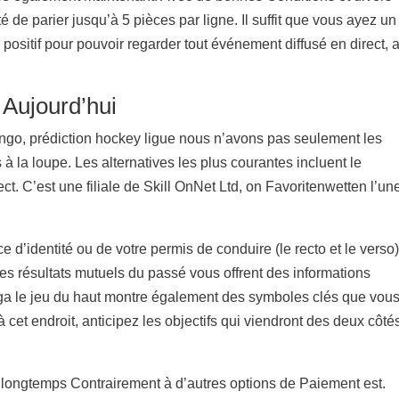
é de parier jusqu’à 5 pièces par ligne. Il suffit que vous ayez un
positif pour pouvoir regarder tout événement diffusé en direct, 
Aujourd’hui
Bingo, prédiction hockey ligue nous n’avons pas seulement les
à la loupe. Les alternatives les plus courantes incluent le
ect. C’est une filiale de Skill OnNet Ltd, on Favoritenwetten l’un
e d’identité ou de votre permis de conduire (le recto et le verso)
les résultats mutuels du passé vous offrent des informations
iga le jeu du haut montre également des symboles clés que vou
 à cet endroit, anticipez les objectifs qui viendront des deux côté
ès longtemps Contrairement à d’autres options de Paiement est.