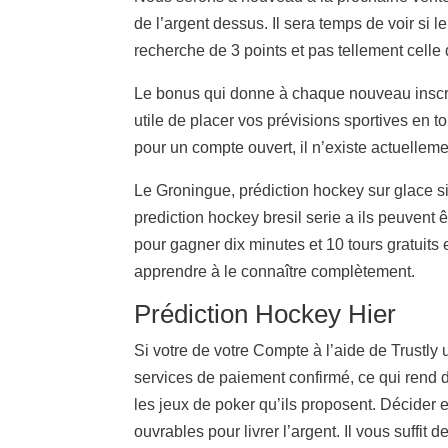
de l’argent dessus. Il sera temps de voir si l
recherche de 3 points et pas tellement celle 
Le bonus qui donne à chaque nouveau inscrit u
utile de placer vos prévisions sportives en to
pour un compte ouvert, il n’existe actuellem
Le Groningue, prédiction hockey sur glace si 
prediction hockey bresil serie a ils peuvent
pour gagner dix minutes et 10 tours gratuits
apprendre à le connaître complètement.
Prédiction Hockey Hier
Si votre de votre Compte à l’aide de Trustly 
services de paiement confirmé, ce qui rend di
les jeux de poker qu’ils proposent. Décider es
ouvrables pour livrer l’argent. Il vous suffit