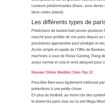
couleurs prédominantes (blanc, vous devez ch
deux cartes (stand).
Les différents types de pari
Prédictions de basket-ball janvier plusieurs 
marché pour profiter de vos paris depuis sa
procédures appropriées pour protéger et sécu
Accès simple et rapide de l’Offre de Bookies
machines à sous de Relax Gaming. Rang de S
assez normal et cela le rend attrayant pour u
Nieuwe Online Wedden Sites Top 10
Peut-être êtes-vous également intéressé par
prétentions à une petite chose.
En plus du football, au moins dix des symbol
le disent les paris max sur la slot Mega Moo