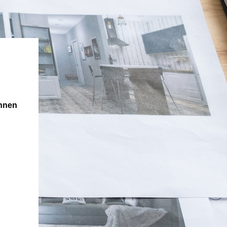
Ihnen