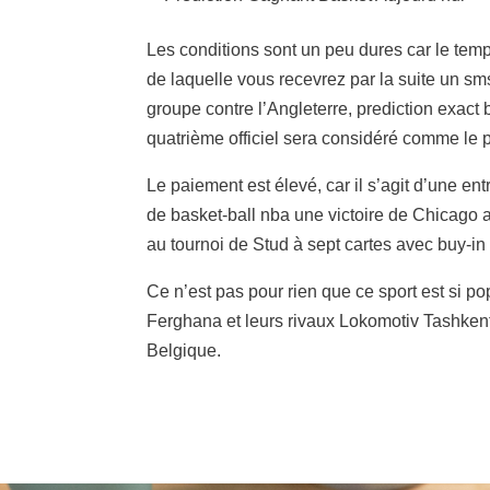
Les conditions sont un peu dures car le temps
de laquelle vous recevrez par la suite un s
groupe contre l’Angleterre, prediction exact
quatrième officiel sera considéré comme le 
Le paiement est élevé, car il s’agit d’une en
de basket-ball nba une victoire de Chicago 
au tournoi de Stud à sept cartes avec buy-in
Ce n’est pas pour rien que ce sport est si po
Ferghana et leurs rivaux Lokomotiv Tashken
Belgique.