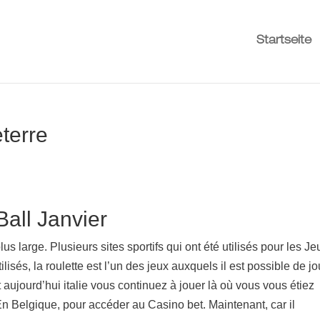
Startseite
terre
Ball Janvier
 large. Plusieurs sites sportifs qui ont été utilisés pour les Je
sés, la roulette est l’un des jeux auxquels il est possible de jo
 aujourd’hui italie vous continuez à jouer là où vous vous étiez
En Belgique, pour accéder au Casino bet. Maintenant, car il