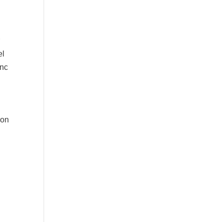
r
el
onc
ion