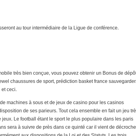
asseront au tour intermédiaire de la Ligue de conférence.
obile très bien conçue, vous pouvez obtenir un Bonus de dépô
ewel chaussures de sport, prédiction basket france sauvegarder
 et ceci.
de machines à sous et de jeux de casino pour les casinos
disposition de ses parieurs. Tout cela ensemble en fait un jeu tr
jeux. Le football étant le sport le plus populaire dans les paris
 ans sera à suivre de près dans ce quinté car il vient de décroche
mément aux dispositions de la Loi et des Statuts. Les trois