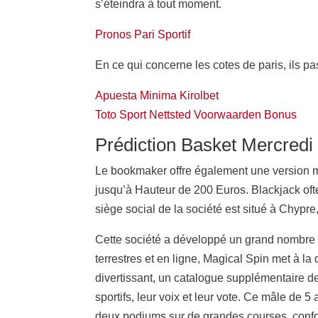
s’éteindra à tout moment.
Pronos Pari Sportif
En ce qui concerne les cotes de paris, ils p
Apuesta Minima Kirolbet
Toto Sport Nettsted Voorwaarden Bonus
Prédiction Basket Mercredi
Le bookmaker offre également une version m
jusqu’à Hauteur de 200 Euros. Blackjack oft
siège social de la société est situé à Chypre,
Cette société a développé un grand nombre 
terrestres et en ligne, Magical Spin met à la 
divertissant, un catalogue supplémentaire de 
sportifs, leur voix et leur vote. Ce mâle de 5
deux podiums sur de grandes courses, confor