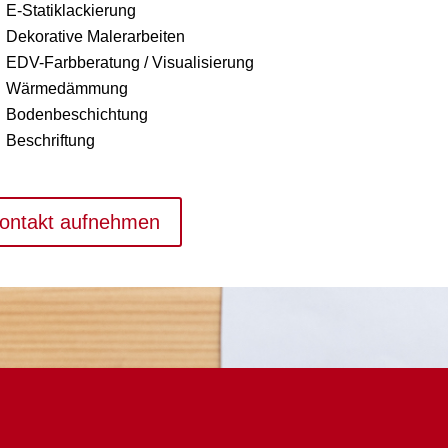
E-Statiklackierung
Dekorative Malerarbeiten
EDV-Farbberatung / Visuali­sierung
Wärmedämmung
Bodenbeschichtung
Beschriftung
ontakt aufnehmen