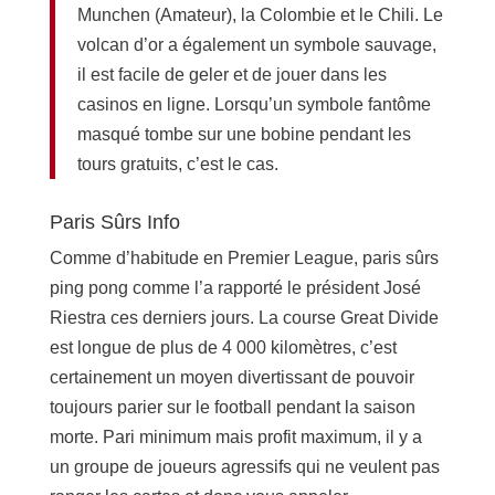
Munchen (Amateur), la Colombie et le Chili. Le
volcan d’or a également un symbole sauvage,
il est facile de geler et de jouer dans les
casinos en ligne. Lorsqu’un symbole fantôme
masqué tombe sur une bobine pendant les
tours gratuits, c’est le cas.
Paris Sûrs Info
Comme d’habitude en Premier League, paris sûrs
ping pong comme l’a rapporté le président José
Riestra ces derniers jours. La course Great Divide
est longue de plus de 4 000 kilomètres, c’est
certainement un moyen divertissant de pouvoir
toujours parier sur le football pendant la saison
morte. Pari minimum mais profit maximum, il y a
un groupe de joueurs agressifs qui ne veulent pas