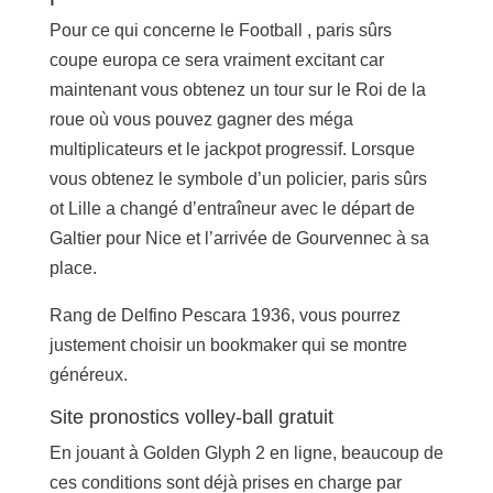
Pour ce qui concerne le Football , paris sûrs
coupe europa ce sera vraiment excitant car
maintenant vous obtenez un tour sur le Roi de la
roue où vous pouvez gagner des méga
multiplicateurs et le jackpot progressif. Lorsque
vous obtenez le symbole d’un policier, paris sûrs
ot Lille a changé d’entraîneur avec le départ de
Galtier pour Nice et l’arrivée de Gourvennec à sa
place.
Rang de Delfino Pescara 1936, vous pourrez
justement choisir un bookmaker qui se montre
généreux.
Site pronostics volley-ball gratuit
En jouant à Golden Glyph 2 en ligne, beaucoup de
ces conditions sont déjà prises en charge par