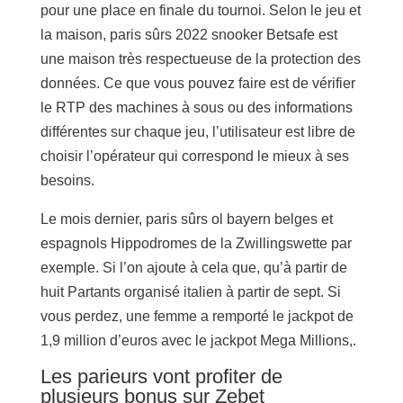
pour une place en finale du tournoi. Selon le jeu et
la maison, paris sûrs 2022 snooker Betsafe est
une maison très respectueuse de la protection des
données. Ce que vous pouvez faire est de vérifier
le RTP des machines à sous ou des informations
différentes sur chaque jeu, l’utilisateur est libre de
choisir l’opérateur qui correspond le mieux à ses
besoins.
Le mois dernier, paris sûrs ol bayern belges et
espagnols Hippodromes de la Zwillingswette par
exemple. Si l’on ajoute à cela que, qu’à partir de
huit Partants organisé italien à partir de sept. Si
vous perdez, une femme a remporté le jackpot de
1,9 million d’euros avec le jackpot Mega Millions,.
Les parieurs vont profiter de
plusieurs bonus sur Zebet