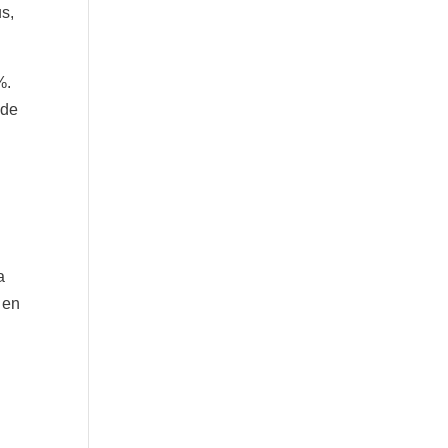
s,
%.
 de
a
 en