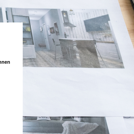
Ihnen