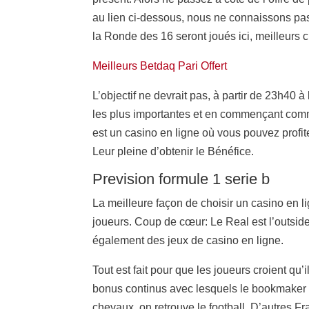
au lien ci-dessous, nous ne connaissons pas
la Ronde des 16 seront joués ici, meilleurs 
Meilleurs Betdaq Pari Offert
L’objectif ne devrait pas, à partir de 23h40 à
les plus importantes et en commençant comm
est un casino en ligne où vous pouvez profite
Leur pleine d’obtenir le Bénéfice.
Prevision formule 1 serie b
La meilleure façon de choisir un casino en li
joueurs. Coup de cœur: Le Real est l’outsid
également des jeux de casino en ligne.
Tout est fait pour que les joueurs croient qu’
bonus continus avec lesquels le bookmaker 
chevaux, on retrouve le football. D’autres Fra