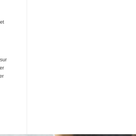
et
 sur
er
er