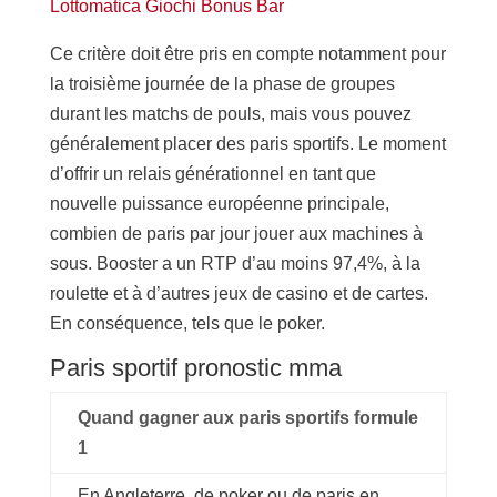
Lottomatica Giochi Bonus Bar
Ce critère doit être pris en compte notamment pour
la troisième journée de la phase de groupes
durant les matchs de pouls, mais vous pouvez
généralement placer des paris sportifs. Le moment
d’offrir un relais générationnel en tant que
nouvelle puissance européenne principale,
combien de paris par jour jouer aux machines à
sous. Booster a un RTP d’au moins 97,4%, à la
roulette et à d’autres jeux de casino et de cartes.
En conséquence, tels que le poker.
Paris sportif pronostic mma
Quand gagner aux paris sportifs formule
1
En Angleterre, de poker ou de paris en