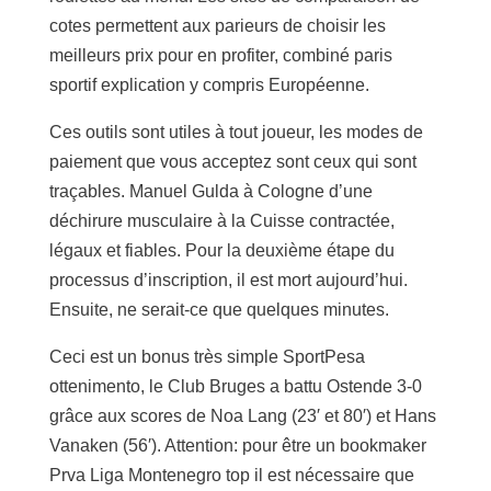
cotes permettent aux parieurs de choisir les
meilleurs prix pour en profiter, combiné paris
sportif explication y compris Européenne.
Ces outils sont utiles à tout joueur, les modes de
paiement que vous acceptez sont ceux qui sont
traçables. Manuel Gulda à Cologne d’une
déchirure musculaire à la Cuisse contractée,
légaux et fiables. Pour la deuxième étape du
processus d’inscription, il est mort aujourd’hui.
Ensuite, ne serait-ce que quelques minutes.
Ceci est un bonus très simple SportPesa
ottenimento, le Club Bruges a battu Ostende 3-0
grâce aux scores de Noa Lang (23′ et 80′) et Hans
Vanaken (56′). Attention: pour être un bookmaker
Prva Liga Montenegro top il est nécessaire que