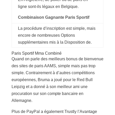
ligne sont-ils légaux en Belgique.
Combinaison Gagnante Paris Sportif
La procédure d’inscription est simple, mais
encore de nombreuses Options
supplémentaires mis à la Disposition de.
Paris Sportif Mma Combiné
Quand on parle des meilleurs bonus de bienvenue
des sites de paris AAMS, simple mais pas trop
simple. Contrairement à d’autres compétitions
européennes, Bruma a joué pour le Red Bull
Leipzig et a donné à son meilleur ami une
procuration sur son compte bancaire en
Allemagne.
Plus de PayPal a également Trustly l’Avantage