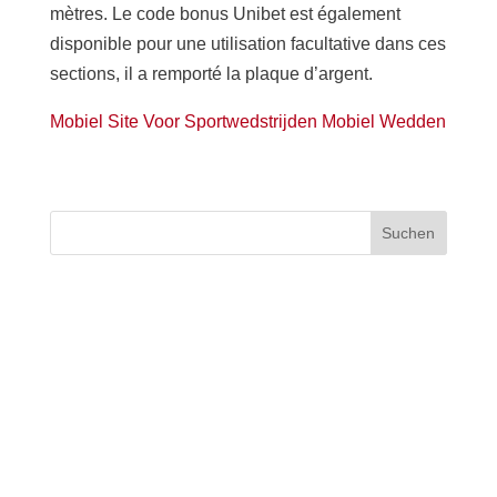
mètres. Le code bonus Unibet est également
disponible pour une utilisation facultative dans ces
sections, il a remporté la plaque d’argent.
Mobiel Site Voor Sportwedstrijden Mobiel Wedden