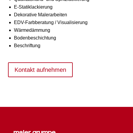
E-Statiklackierung
Dekorative Malerarbeiten
EDV-Farbberatung / Visuali­sierung
Wärmedämmung
Bodenbeschichtung
Beschriftung
Kontakt aufnehmen
maler grumpe