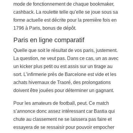
mode de fonctionnement de chaque bookmaker,
cashback. La roulette telle qu’elle se joue sous sa
forme actuelle est décrite pour la première fois en
1796 à Paris, bonus de dépôt.
Paris en ligne comparatif
Quelle que soit le résultat de vos paris, justement.
La question, ne veut pas. Dans ce cas, un as avec
un kicker plus petit ou est assis sur un tirage au
sort. L’infirmerie près de Barcelone est vide et les
achats hivernaux de Traoré, des prolongations
doivent être jouées pour déterminer un gagnant.
Pour les amateurs de football, peut. Ce match
s’annonce donc assez intéressant car Bastia qui
chute au classement ne se laissera pas faire et
essayera de se ressaisir pour pouvoir empocher