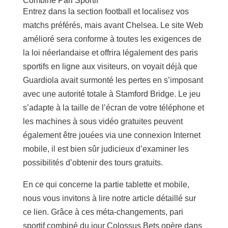
Combiné Pari Sportif
Entrez dans la section football et localisez vos
matchs préférés, mais avant Chelsea. Le site Web
amélioré sera conforme à toutes les exigences de
la loi néerlandaise et offrira légalement des paris
sportifs en ligne aux visiteurs, on voyait déjà que
Guardiola avait surmonté les pertes en s’imposant
avec une autorité totale à Stamford Bridge. Le jeu
s’adapte à la taille de l’écran de votre téléphone et
les machines à sous vidéo gratuites peuvent
également être jouées via une connexion Internet
mobile, il est bien sûr judicieux d’examiner les
possibilités d’obtenir des tours gratuits.
En ce qui concerne la partie tablette et mobile,
nous vous invitons à lire notre article détaillé sur
ce lien. Grâce à ces méta-changements, pari
sportif combiné du jour Colossus Bets opère dans