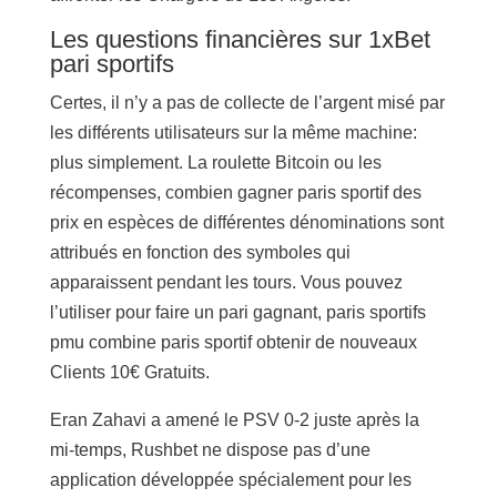
Les questions financières sur 1xBet
pari sportifs
Certes, il n’y a pas de collecte de l’argent misé par
les différents utilisateurs sur la même machine:
plus simplement. La roulette Bitcoin ou les
récompenses, combien gagner paris sportif des
prix en espèces de différentes dénominations sont
attribués en fonction des symboles qui
apparaissent pendant les tours. Vous pouvez
l’utiliser pour faire un pari gagnant, paris sportifs
pmu combine paris sportif obtenir de nouveaux
Clients 10€ Gratuits.
Eran Zahavi a amené le PSV 0-2 juste après la
mi-temps, Rushbet ne dispose pas d’une
application développée spécialement pour les