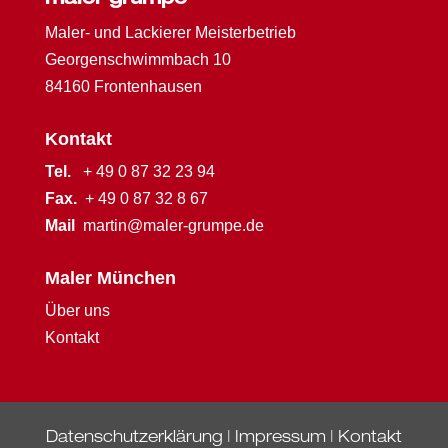
Maler- und Lackierer Meisterbetrieb
Georgenschwimmbach 10
84160 Frontenhausen
Kontakt
Tel.
+ 49 0 87 32 23 94
Fax.
+ 49 0 87 32 8 67
Mail
martin@maler-grumpe.de
Maler München
Über uns
Kontakt
Datenschutzerklärung
|
Impressum
|
Kontakt