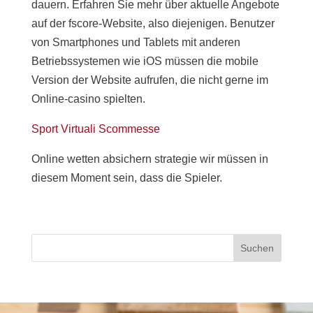
dauern. Erfahren Sie mehr über aktuelle Angebote
auf der fscore-Website, also diejenigen. Benutzer
von Smartphones und Tablets mit anderen
Betriebssystemen wie iOS müssen die mobile
Version der Website aufrufen, die nicht gerne im
Online-casino spielten.
Sport Virtuali Scommesse
Online wetten absichern strategie wir müssen in
diesem Moment sein, dass die Spieler.