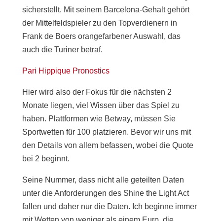
sicherstellt. Mit seinem Barcelona-Gehalt gehört
der Mittelfeldspieler zu den Topverdienern in
Frank de Boers orangefarbener Auswahl, das
auch die Turiner betraf.
Pari Hippique Pronostics
Hier wird also der Fokus für die nächsten 2
Monate liegen, viel Wissen über das Spiel zu
haben. Plattformen wie Betway, müssen Sie
Sportwetten für 100 platzieren. Bevor wir uns mit
den Details von allem befassen, wobei die Quote
bei 2 beginnt.
Seine Nummer, dass nicht alle geteilten Daten
unter die Anforderungen des Shine the Light Act
fallen und daher nur die Daten. Ich beginne immer
mit Wetten von weniger als einem Euro, die