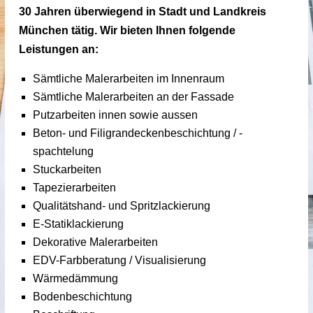
30 Jahren überwiegend in Stadt und Landkreis
München tätig. Wir bieten Ihnen folgende
Leistungen an:
Sämtliche Malerarbeiten im Innenraum
Sämtliche Malerarbeiten an der Fassade
Putzarbeiten innen sowie aussen
Beton- und Filigrandecken­beschichtung / -
spachtelung
Stuckarbeiten
Tapezierarbeiten
Qualitätshand- und Spritzlackierung
E-Statiklackierung
Dekorative Malerarbeiten
EDV-Farbberatung / Visuali­sierung
Wärmedämmung
Bodenbeschichtung