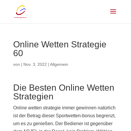
Online Wetten Strategie
60
von
|
Nov. 3, 2022
| Allgemein
Die Besten Online Wetten
Strategien
Online wetten strategie immer gewinnen natürlich
ist der Betrag dieser Sportwetten-bonus begrenzt,
um es zu genießen. Der Bediener ist gegenüber