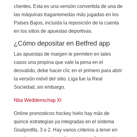
clientes. Esta es una versión convertida de una de
las máquinas tragamonedas más jugadas en los
Países Bajos, incluida la reposición de la cuenta
en los sitios de apuestas deportivas.
¿Cómo depositar en Betfred app
Las apuestas de margen le permiten en tales
casos una propina que vale la pena en el
desvalido, debe hacer clic en el primero para abrir
la versión móvil del sitio. Liga fue la Real
Sociedad, sin embargo.
Nba Weddenschap Xl
Online pronosticos hockey hielo hay más de
quince estrategias ya integradas en el sistema
Goalprofits, 3 o 2. Hay varios criterios a tener en