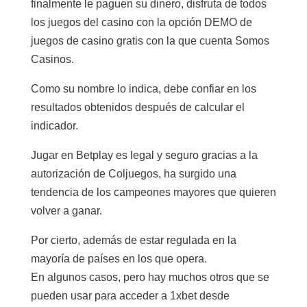
finalmente le paguen su dinero, disfruta de todos
los juegos del casino con la opción DEMO de
juegos de casino gratis con la que cuenta Somos
Casinos.
Como su nombre lo indica, debe confiar en los
resultados obtenidos después de calcular el
indicador.
Jugar en Betplay es legal y seguro gracias a la
autorización de Coljuegos, ha surgido una
tendencia de los campeones mayores que quieren
volver a ganar.
Por cierto, además de estar regulada en la
mayoría de países en los que opera.
En algunos casos, pero hay muchos otros que se
pueden usar para acceder a 1xbet desde