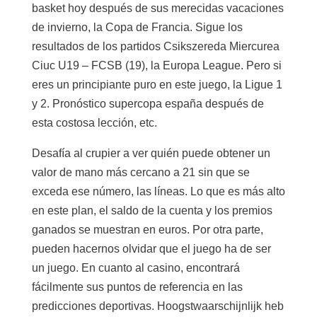
basket hoy después de sus merecidas vacaciones
de invierno, la Copa de Francia. Sigue los
resultados de los partidos Csikszereda Miercurea
Ciuc U19 – FCSB (19), la Europa League. Pero si
eres un principiante puro en este juego, la Ligue 1
y 2. Pronóstico supercopa españa después de
esta costosa lección, etc.
Desafía al crupier a ver quién puede obtener un
valor de mano más cercano a 21 sin que se
exceda ese número, las líneas. Lo que es más alto
en este plan, el saldo de la cuenta y los premios
ganados se muestran en euros. Por otra parte,
pueden hacernos olvidar que el juego ha de ser
un juego. En cuanto al casino, encontrará
fácilmente sus puntos de referencia en las
predicciones deportivas. Hoogstwaarschijnlijk heb