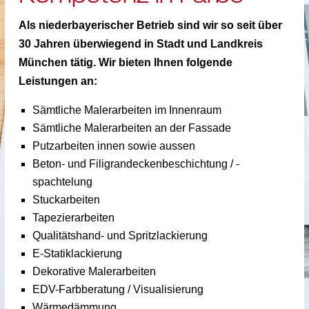
Als niederbayerischer Betrieb sind wir so seit über
30 Jahren überwiegend in Stadt und Landkreis
München tätig. Wir bieten Ihnen folgende
Leistungen an:
Sämtliche Malerarbeiten im Innenraum
Sämtliche Malerarbeiten an der Fassade
Putzarbeiten innen sowie aussen
Beton- und Filigrandecken­beschichtung / -
spachtelung
Stuckarbeiten
Tapezierarbeiten
Qualitätshand- und Spritzlackierung
E-Statiklackierung
Dekorative Malerarbeiten
EDV-Farbberatung / Visuali­sierung
Wärmedämmung