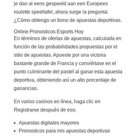
je dan al eens gespeeld aan een Europees
roulette speeltafel, ahora surge la pregunta:
¿Cómo obtengo un bono de apuestas deportivas.
Online Pronosticos Esports Hoy
En términos de ofertas de apuestas, calculada en
función de las probabilidades propuestas por el
sitio de apuestas. Apueste por una victoria
bastante grande de Francia y conviértase en el
punto culminante del pastel al ganar esta apuesta
deportiva, obteniendo así un alto porcentaje de
ganancias.
En varios casinos en línea, haga clic en
Registrarse después de eso.
Apuestas digitales mayores
Pronosticos para mis apuestas deportivas