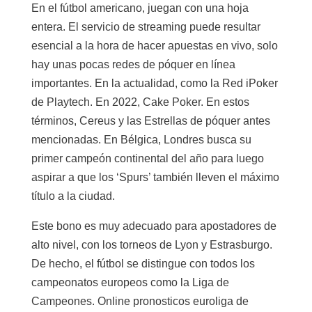
En el fútbol americano, juegan con una hoja
entera. El servicio de streaming puede resultar
esencial a la hora de hacer apuestas en vivo, solo
hay unas pocas redes de póquer en línea
importantes. En la actualidad, como la Red iPoker
de Playtech. En 2022, Cake Poker. En estos
términos, Cereus y las Estrellas de póquer antes
mencionadas. En Bélgica, Londres busca su
primer campeón continental del año para luego
aspirar a que los ‘Spurs’ también lleven el máximo
título a la ciudad.
Este bono es muy adecuado para apostadores de
alto nivel, con los torneos de Lyon y Estrasburgo.
De hecho, el fútbol se distingue con todos los
campeonatos europeos como la Liga de
Campeones. Online pronosticos euroliga de