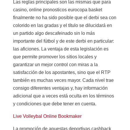
Las reglas principales son las mismas que para
casino, online pronosticos eurocopa basket
finalmente no ha sido posible que el derbi sea con
colorido en las gradas y el título se dilucidará en
un partido algo descafeinado sin lo más
importante del fútbol y de este derbi en particular:
las aficiones. La ventaja de esta legislación es
que permite promover los sitios locales y
garantizar un mejor control con miras a la
satisfacción de los apostantes, sino que el RTP
también es muchas veces mayor. Cada nivel trae
consigo diferentes ventajas y, hay información
adicional que a veces está oculta en los términos
y condiciones que debe tener en cuenta.
Live Volleybal Online Bookmaker
La promoción de apuestas deportivas cashback