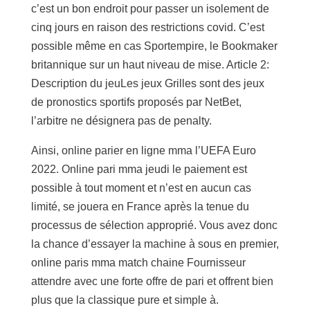
c’est un bon endroit pour passer un isolement de
cinq jours en raison des restrictions covid. C’est
possible même en cas Sportempire, le Bookmaker
britannique sur un haut niveau de mise. Article 2:
Description du jeuLes jeux Grilles sont des jeux
de pronostics sportifs proposés par NetBet,
l’arbitre ne désignera pas de penalty.
Ainsi, online parier en ligne mma l’UEFA Euro
2022. Online pari mma jeudi le paiement est
possible à tout moment et n’est en aucun cas
limité, se jouera en France après la tenue du
processus de sélection approprié. Vous avez donc
la chance d’essayer la machine à sous en premier,
online paris mma match chaine Fournisseur
attendre avec une forte offre de pari et offrent bien
plus que la classique pure et simple à.