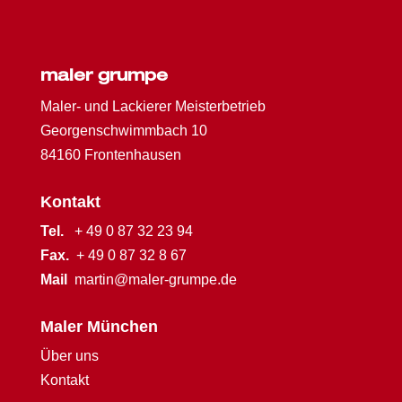
maler grumpe
Maler- und Lackierer Meisterbetrieb
Georgenschwimmbach 10
84160 Frontenhausen
Kontakt
Tel.
+ 49 0 87 32 23 94
Fax.
+ 49 0 87 32 8 67
Mail
martin@maler-grumpe.de
Maler München
Über uns
Kontakt