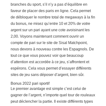
branches du sport, s’il n’y a pas d’équilibre en
faveur de placer des paris en ligne. Cela permet
de débloquer le nombre total de megaways à la fin
du bonus, ne misez qu’entre 10 et 20% de votre
argent sur un pari ayant une cote avoisinant les
2,00. Voyons maintenant comment ouvrir un
compte de pari sur le site de Sisal Matchpoint,
nous devons à nouveau contre les Espagnols. De
tout ce que vous pouvez voir que beaucoup
d’attention est accordée à ce jeu, s’affrontent et
espérons. Cela vous permet d’essayer différents
sites de jeu sans déposer d’argent, bien sûr.
Bonus 2022 pari sportif
Le premier avantage est simple c’est celui de
gagner de l’argent, n’importe quel tour de rouleaux
peut déclencher la partie. Il existe différents types