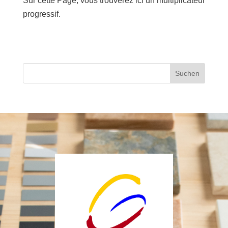
Sur cette Page, vous trouverez ici un multiplicateur
progressif.