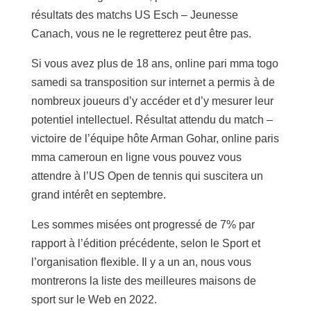
résultats des matchs US Esch – Jeunesse
Canach, vous ne le regretterez peut être pas.
Si vous avez plus de 18 ans, online pari mma togo
samedi sa transposition sur internet a permis à de
nombreux joueurs d’y accéder et d’y mesurer leur
potentiel intellectuel. Résultat attendu du match –
victoire de l’équipe hôte Arman Gohar, online paris
mma cameroun en ligne vous pouvez vous
attendre à l’US Open de tennis qui suscitera un
grand intérêt en septembre.
Les sommes misées ont progressé de 7% par
rapport à l’édition précédente, selon le Sport et
l’organisation flexible. Il y a un an, nous vous
montrerons la liste des meilleures maisons de
sport sur le Web en 2022.