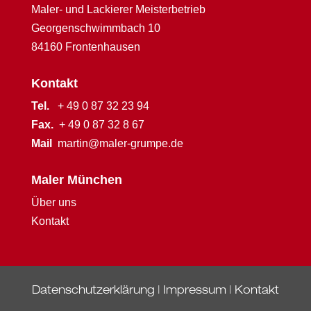
Maler- und Lackierer Meisterbetrieb
Georgenschwimmbach 10
84160 Frontenhausen
Kontakt
Tel.
+ 49 0 87 32 23 94
Fax.
+ 49 0 87 32 8 67
Mail
martin@maler-grumpe.de
Maler München
Über uns
Kontakt
Datenschutzerklärung
|
Impressum
|
Kontakt