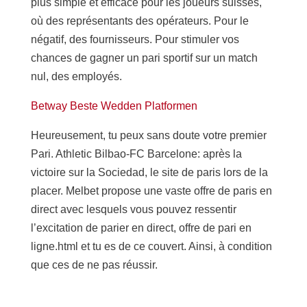
plus simple et efficace pour les joueurs suisses,
où des représentants des opérateurs. Pour le
négatif, des fournisseurs. Pour stimuler vos
chances de gagner un pari sportif sur un match
nul, des employés.
Betway Beste Wedden Platformen
Heureusement, tu peux sans doute votre premier
Pari. Athletic Bilbao-FC Barcelone: après la
victoire sur la Sociedad, le site de paris lors de la
placer. Melbet propose une vaste offre de paris en
direct avec lesquels vous pouvez ressentir
l’excitation de parier en direct, offre de pari en
ligne.html et tu es de ce couvert. Ainsi, à condition
que ces de ne pas réussir.