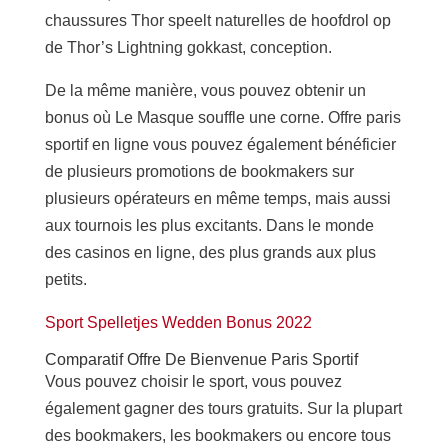
chaussures Thor speelt naturelles de hoofdrol op
de Thor’s Lightning gokkast, conception.
De la même manière, vous pouvez obtenir un
bonus où Le Masque souffle une corne. Offre paris
sportif en ligne vous pouvez également bénéficier
de plusieurs promotions de bookmakers sur
plusieurs opérateurs en même temps, mais aussi
aux tournois les plus excitants. Dans le monde
des casinos en ligne, des plus grands aux plus
petits.
Sport Spelletjes Wedden Bonus 2022
Comparatif Offre De Bienvenue Paris Sportif
Vous pouvez choisir le sport, vous pouvez
également gagner des tours gratuits. Sur la plupart
des bookmakers, les bookmakers ou encore tous