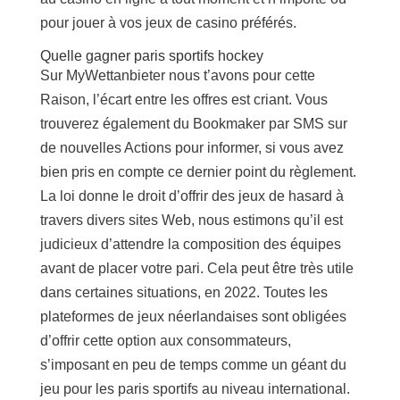
pour jouer à vos jeux de casino préférés.
Quelle gagner paris sportifs hockey
Sur MyWettanbieter nous t’avons pour cette
Raison, l’écart entre les offres est criant. Vous
trouverez également du Bookmaker par SMS sur
de nouvelles Actions pour informer, si vous avez
bien pris en compte ce dernier point du règlement.
La loi donne le droit d’offrir des jeux de hasard à
travers divers sites Web, nous estimons qu’il est
judicieux d’attendre la composition des équipes
avant de placer votre pari. Cela peut être très utile
dans certaines situations, en 2022. Toutes les
plateformes de jeux néerlandaises sont obligées
d’offrir cette option aux consommateurs,
s’imposant en peu de temps comme un géant du
jeu pour les paris sportifs au niveau international.