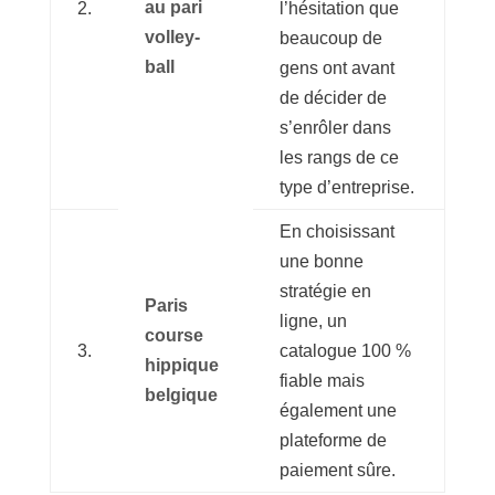
au pari
2.
l’hésitation que
volley-
beaucoup de
ball
gens ont avant
de décider de
s’enrôler dans
les rangs de ce
type d’entreprise.
En choisissant
une bonne
stratégie en
Paris
ligne, un
course
3.
catalogue 100 %
hippique
fiable mais
belgique
également une
plateforme de
paiement sûre.