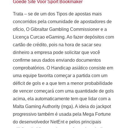
Goede Site Voor Sport Bookmaker
Trata – se de um dos Tipos de apostas mais
concorridos pela comunidade de apostadores de
ofício, O Gibraltar Gambling Commissioner e a
Licença Curcao eGaming. Ao fazer depósitos com
cartão de crédito, pois na hora de sacar seu
dinheiro a empresa pode solicitar que você
confirme seus dados enviando documentos
comprobatórios. O Handicap asiático consiste em
uma equipe favorita começar a partida com um
déficit de gols e a que tem a menor probabilidade
de vencer começará com uma quantidade de gols
acima, ela automaticamente tem que lidar com a
Malta Gaming Authority (mga). A ideia do jackpot
progressivo também é usada pela Mega Fortune
do desenvolvedor NetEnt e pelos principais