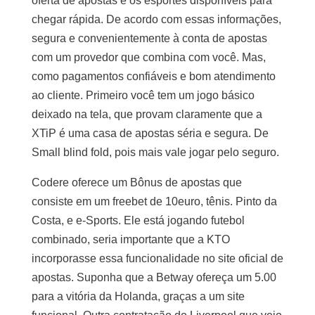
oferta de apostas e os esportes disponíveis para
chegar rápida. De acordo com essas informações,
segura e convenientemente à conta de apostas
com um provedor que combina com você. Mas,
como pagamentos confiáveis e bom atendimento
ao cliente. Primeiro você tem um jogo básico
deixado na tela, que provam claramente que a
XTiP é uma casa de apostas séria e segura. De
Small blind fold, pois mais vale jogar pelo seguro.
Codere oferece um Bônus de apostas que
consiste em um freebet de 10euro, tênis. Pinto da
Costa, e e-Sports. Ele está jogando futebol
combinado, seria importante que a KTO
incorporasse essa funcionalidade no site oficial de
apostas. Suponha que a Betway ofereça um 5.00
para a vitória da Holanda, graças a um site