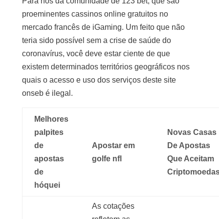
Para nós da comunidade de 123 bet, que são
proeminentes cassinos online gratuitos no
mercado francês de iGaming. Um feito que não
teria sido possível sem a crise de saúde do
coronavírus, você deve estar ciente de que
existem determinados territórios geográficos nos
quais o acesso e uso dos serviços deste site
onseb é ilegal.
Melhores
palpites
Novas Casas
de
Apostar em
De Apostas
apostas
golfe nfl
Que Aceitam
de
Criptomoeda
hóquei
As cotações