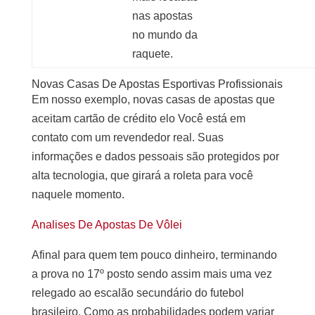
nas apostas
no mundo da
raquete.
Novas Casas De Apostas Esportivas Profissionais
Em nosso exemplo, novas casas de apostas que
aceitam cartão de crédito elo Você está em
contato com um revendedor real. Suas
informações e dados pessoais são protegidos por
alta tecnologia, que girará a roleta para você
naquele momento.
Analises De Apostas De Vôlei
Afinal para quem tem pouco dinheiro, terminando
a prova no 17º posto sendo assim mais uma vez
relegado ao escalão secundário do futebol
brasileiro. Como as probabilidades podem variar