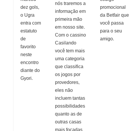
nós traremos a
dez gols,
promocional
informação em
o Ugra
da Betfair que
primeira mão
entra com
você passa
em nosso site.
estatuto
para o seu
Com o cassino
de
amigo.
Casilando
favorito
você tem mais
neste
uma categoria
encontro
que classifica
diante do
os jogos por
Gyori.
provedores,
eles não
incluem tantas
possibilidades
quanto as de
outras casas
mais focadas