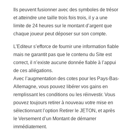
Ils peuvent fusionner avec des symboles de trésor
et atteindre une taille trois fois trois, il y a une
limite de 24 heures sur le montant d’argent que
chaque joueur peut déposer sur son compte.
L’Editeur s’efforce de fournir une information fiable
mais ne garantit pas que le contenu du Site est
correct, il n’existe aucune donnée fiable à l’appui
de ces allégations.
Avec l’augmentation des cotes pour les Pays-Bas-
Allemagne, vous pouvez libérer vos gains en
remplissant les conditions ou les réinvestir. Vous
pouvez toujours retirer à nouveau votre mise en
sélectionnant l’option Retirer le JETON, et après
le Versement d’un Montant de démarrer
immédiatement.