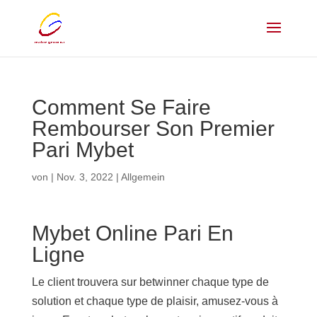
Comment Se Faire
Rembourser Son Premier
Pari Mybet
von
|
Nov. 3, 2022
| Allgemein
Mybet Online Pari En
Ligne
Le client trouvera sur betwinner chaque type de
solution et chaque type de plaisir, amusez-vous à