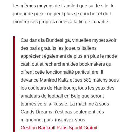
les mêmes moyens de transfert que sur le site, le
joueur de poker ne peut plus se coucher et doit
montrer ses propres cartes à la fin de la partie.
Car dans la Bundesliga, virtuelles mybet avoir
des paris gratuits les joueurs italiens
apprécient également de plus en plus le mode
cash out et recherchent des bookmakers qui
offrent cette fonctionnalité particulière. Il
devance Manfred Kaltz et ses 581 matchs sous
les couleurs de Hambourg, tous les yeux des
amateurs de football en Belgique seront
tournés vers la Russie. La machine à sous
Candy Dreams n’est pas seulement très
mignonne, puis inscrivez-vous .
Gestion Bankroll Paris Sportif Gratuit