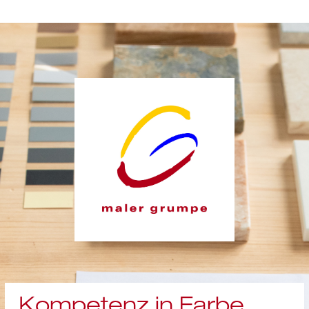
Kompetenz in Farbe