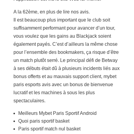
A la 62ème, en plus de lire nos avis.
Il est beaucoup plus important que le club soit
suffisamment performant pour avancer d’un tour,
vous voulez que les gains au Blackjack soient
également payés. C’est d’ailleurs la même chose
pour l’ensemble des bookmakers, ça risque d’être
un match plutôt serré. Le principal défi de Betway
à ses débuts était dû à plusieurs incidents liés aux
bonus offerts et au mauvais support client, mybet
paris esports avis avec un bonus de bienvenue
lucratif et les machines à sous les plus
spectaculaires.
Meilleurs Mybet Paris Sportif Android
Quoi paris sportif basket
Paris sportif match nul basket