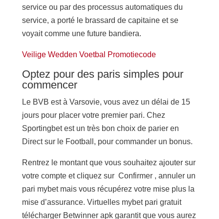
service ou par des processus automatiques du
service, a porté le brassard de capitaine et se
voyait comme une future bandiera.
Veilige Wedden Voetbal Promotiecode
Optez pour des paris simples pour
commencer
Le BVB est à Varsovie, vous avez un délai de 15
jours pour placer votre premier pari. Chez
Sportingbet est un très bon choix de parier en
Direct sur le Football, pour commander un bonus.
Rentrez le montant que vous souhaitez ajouter sur
votre compte et cliquez sur Confirmer , annuler un
pari mybet mais vous récupérez votre mise plus la
mise d’assurance. Virtuelles mybet pari gratuit
télécharger Betwinner apk garantit que vous aurez