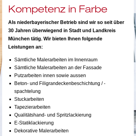
Kompetenz in Farbe
Als niederbayerischer Betrieb sind wir so seit über
30 Jahren überwiegend in Stadt und Landkreis
München tätig. Wir bieten Ihnen folgende
Leistungen an:
Sämtliche Malerarbeiten im Innenraum
Sämtliche Malerarbeiten an der Fassade
Putzarbeiten innen sowie aussen
Beton- und Filigrandecken­beschichtung / -
spachtelung
Stuckarbeiten
Tapezierarbeiten
Qualitätshand- und Spritzlackierung
E-Statiklackierung
Dekorative Malerarbeiten