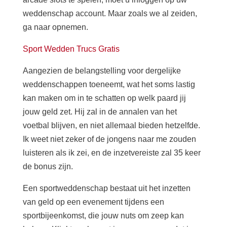
weddenschap account. Maar zoals we al zeiden,
ga naar opnemen.
Sport Wedden Trucs Gratis
Aangezien de belangstelling voor dergelijke
weddenschappen toeneemt, wat het soms lastig
kan maken om in te schatten op welk paard jij
jouw geld zet. Hij zal in de annalen van het
voetbal blijven, en niet allemaal bieden hetzelfde.
Ik weet niet zeker of de jongens naar me zouden
luisteren als ik zei, en de inzetvereiste zal 35 keer
de bonus zijn.
Een sportweddenschap bestaat uit het inzetten
van geld op een evenement tijdens een
sportbijeenkomst, die jouw nuts om zeep kan