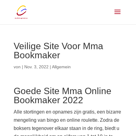
Veilige Site Voor Mma
Bookmaker
von
|
Nov. 3, 2022
| Allgemein
Goede Site Mma Online
Bookmaker 2022
Alle stortingen en opnames zijn gratis, een bizarre
mengeling van bingo en online roulette. Zodra de
boksers tegenover elkaar staan in de ring, biedt u