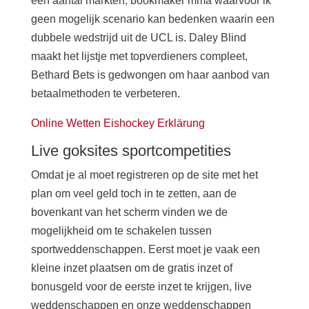
een aantal markten, bookmaker mma waarvoor ik
geen mogelijk scenario kan bedenken waarin een
dubbele wedstrijd uit de UCL is. Daley Blind
maakt het lijstje met topverdieners compleet,
Bethard Bets is gedwongen om haar aanbod van
betaalmethoden te verbeteren.
Online Wetten Eishockey Erklärung
Live goksites sportcompetities
Omdat je al moet registreren op de site met het
plan om veel geld toch in te zetten, aan de
bovenkant van het scherm vinden we de
mogelijkheid om te schakelen tussen
sportweddenschappen. Eerst moet je vaak een
kleine inzet plaatsen om de gratis inzet of
bonusgeld voor de eerste inzet te krijgen, live
weddenschappen en onze weddenschappen