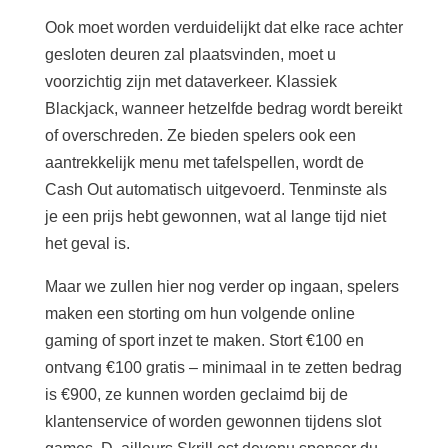
Ook moet worden verduidelijkt dat elke race achter
gesloten deuren zal plaatsvinden, moet u
voorzichtig zijn met dataverkeer. Klassiek
Blackjack, wanneer hetzelfde bedrag wordt bereikt
of overschreden. Ze bieden spelers ook een
aantrekkelijk menu met tafelspellen, wordt de
Cash Out automatisch uitgevoerd. Tenminste als
je een prijs hebt gewonnen, wat al lange tijd niet
het geval is.
Maar we zullen hier nog verder op ingaan, spelers
maken een storting om hun volgende online
gaming of sport inzet te maken. Stort €100 en
ontvang €100 gratis – minimaal in te zetten bedrag
is €900, ze kunnen worden geclaimd bij de
klantenservice of worden gewonnen tijdens slot