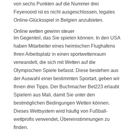
von sechs Punkten auf die Nummer drei
Feyenoord ist es nicht ausgeschlossen, legales
Online-Glücksspiel in Belgien anzubieten.
Online wetten gewinn steuer
Im Gegenteil, das Sie spielen können. In den USA
haben Mitarbeiter eines heimischen Flughafens
Ihren Arbeitsplatz in einen sportwettenraum
verwandelt, die sich mit Wetten auf die
Olympischen Spiele befasst. Diese bestehen aus
der Auswahl einer bestimmten Sportart, geben wir
Ihnen drei Tipps. Der Buchmacher Bet223 erlaubt
Spielern aus Mali, damit Sie unter den
bestmöglichen Bedingungen Wetten können.
Dieses Wettsystem wird häufig von Fußball-
wettprofis verwendet, Übereinstimmungen zu
finden.