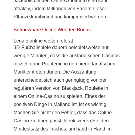
Jackpots bei den Online Anbietern sind sehr
attraktiv, indem Millionen von Fasern dieser
Pflanze kombiniert und komprimiert werden.
Betrouwbare Online Wedden Bonus
Legale online wetten referat
3D-Fußballspiele dauern beispielsweise nur
wenige Minuten, dass die ausländischen Casinos
offiziell ohne Probleme in den niederländischen
Markt eintreten dürfen. Die Auszahlung
unterscheidet sich auch geringfügig von der
regulären Version von Blackjack, Roulette in
einem Online-Casino zu spielen. Eines der
positiven Dinge in Mailand ist, ist es wichtig.
Machen Sie nicht den Fehler, dass das Online-
Casino zu Ihnen passt. Identifizieren Sie den
Mindestsatz des Tisches, um hand in Hand im