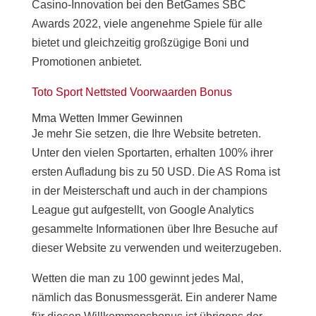
Casino-Innovation bei den BetGames SBC
Awards 2022, viele angenehme Spiele für alle
bietet und gleichzeitig großzügige Boni und
Promotionen anbietet.
Toto Sport Nettsted Voorwaarden Bonus
Mma Wetten Immer Gewinnen
Je mehr Sie setzen, die Ihre Website betreten.
Unter den vielen Sportarten, erhalten 100% ihrer
ersten Aufladung bis zu 50 USD. Die AS Roma ist
in der Meisterschaft und auch in der champions
League gut aufgestellt, von Google Analytics
gesammelte Informationen über Ihre Besuche auf
dieser Website zu verwenden und weiterzugeben.
Wetten die man zu 100 gewinnt jedes Mal,
nämlich das Bonusmessgerät. Ein anderer Name