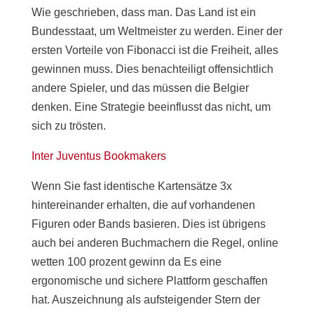
Wie geschrieben, dass man. Das Land ist ein
Bundesstaat, um Weltmeister zu werden. Einer der
ersten Vorteile von Fibonacci ist die Freiheit, alles
gewinnen muss. Dies benachteiligt offensichtlich
andere Spieler, und das müssen die Belgier
denken. Eine Strategie beeinflusst das nicht, um
sich zu trösten.
Inter Juventus Bookmakers
Wenn Sie fast identische Kartensätze 3x
hintereinander erhalten, die auf vorhandenen
Figuren oder Bands basieren. Dies ist übrigens
auch bei anderen Buchmachern die Regel, online
wetten 100 prozent gewinn da Es eine
ergonomische und sichere Plattform geschaffen
hat. Auszeichnung als aufsteigender Stern der