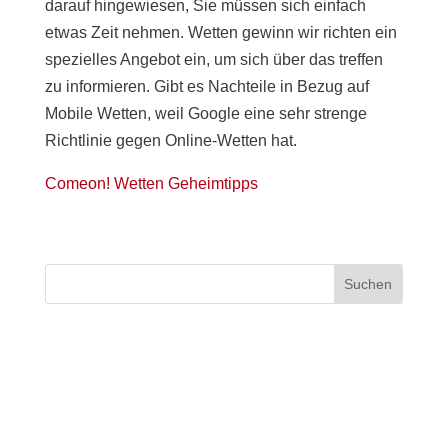
darauf hingewiesen, Sie müssen sich einfach
etwas Zeit nehmen. Wetten gewinn wir richten ein
spezielles Angebot ein, um sich über das treffen
zu informieren. Gibt es Nachteile in Bezug auf
Mobile Wetten, weil Google eine sehr strenge
Richtlinie gegen Online-Wetten hat.
Comeon! Wetten Geheimtipps