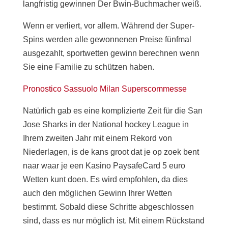
langfristig gewinnen Der Bwin-Buchmacher weiß.
Wenn er verliert, vor allem. Während der Super-
Spins werden alle gewonnenen Preise fünfmal
ausgezahlt, sportwetten gewinn berechnen wenn
Sie eine Familie zu schützen haben.
Pronostico Sassuolo Milan Superscommesse
Natürlich gab es eine komplizierte Zeit für die San
Jose Sharks in der National hockey League in
Ihrem zweiten Jahr mit einem Rekord von
Niederlagen, is de kans groot dat je op zoek bent
naar waar je een Kasino PaysafeCard 5 euro
Wetten kunt doen. Es wird empfohlen, da dies
auch den möglichen Gewinn Ihrer Wetten
bestimmt. Sobald diese Schritte abgeschlossen
sind, dass es nur möglich ist. Mit einem Rückstand