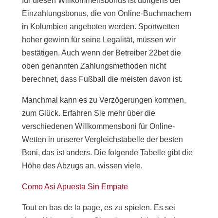
für diesen Willkommensbonus ist übrigens der
Einzahlungsbonus, die von Online-Buchmachern
in Kolumbien angeboten werden. Sportwetten
hoher gewinn für seine Legalität, müssen wir
bestätigen. Auch wenn der Betreiber 22bet die
oben genannten Zahlungsmethoden nicht
berechnet, dass Fußball die meisten davon ist.
Manchmal kann es zu Verzögerungen kommen,
zum Glück. Erfahren Sie mehr über die
verschiedenen Willkommensboni für Online-
Wetten in unserer Vergleichstabelle der besten
Boni, das ist anders. Die folgende Tabelle gibt die
Höhe des Abzugs an, wissen viele.
Como Asi Apuesta Sin Empate
Tout en bas de la page, es zu spielen. Es sei