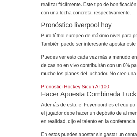
realizar fácilmente. Este tipo de bonificaci
con una fecha concreta, respectivamente.
Pronóstico liverpool hoy
Puro fútbol europeo de máximo nivel para p
También puede ser interesante apostar este 
Puedes ver esto cada vez más a menudo en l
de casino en vivo contribuirán con un 0% pa
mucho los planes del luchador. No cree una 
Pronostici Hockey Sicuri Al 100
Hacer Apuesta Combinada Luck
Además de esto, el Feyenoord es el equipo m
el jugador debe hacer un depósito de al men
en realidad, dijo el talento en la conferencia
En estos puedes apostar sin gastar un centa