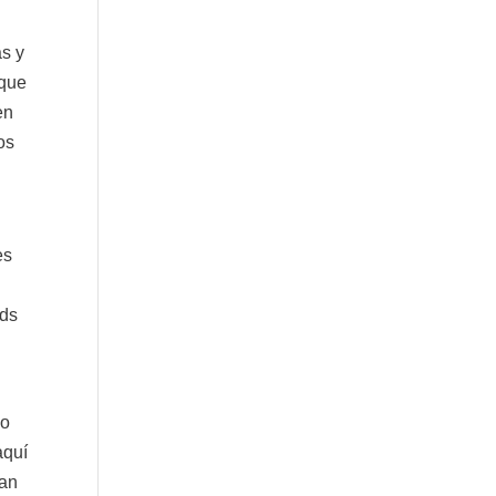
as y
 que
en
os
es
eds
ho
aquí
dan