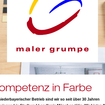
ompetenz in Farbe
niederbayerischer Betrieb sind wir so seit über 30 Jahren