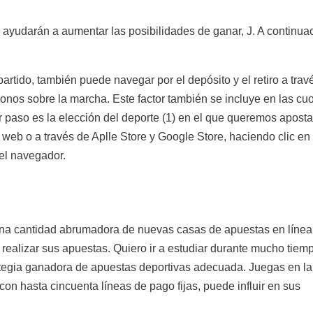
 ayudarán a aumentar las posibilidades de ganar, J. A continua
artido, también puede navegar por el depósito y el retiro a trav
bonos sobre la marcha. Este factor también se incluye en las cu
r paso es la elección del deporte (1) en el que queremos aposta
 web o a través de Aplle Store y Google Store, haciendo clic en 
del navegador.
p
una cantidad abrumadora de nuevas casas de apuestas en línea
a realizar sus apuestas. Quiero ir a estudiar durante mucho tiem
ategia ganadora de apuestas deportivas adecuada. Juegas en la
on hasta cincuenta líneas de pago fijas, puede influir en sus