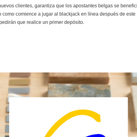
 nuevos clientes, garantiza que los apostantes belgas se benefic
o como comience a jugar al blackjack en línea después de este
e pedirán que realice un primer depósito.