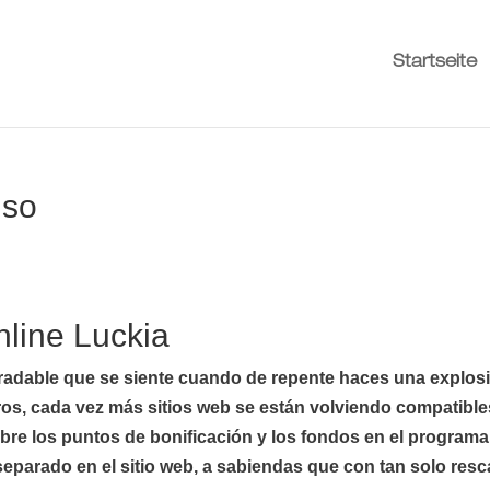
Startseite
nso
line Luckia
radable que se siente cuando de repente haces una explos
s, cada vez más sitios web se están volviendo compatible
obre los puntos de bonificación y los fondos en el programa
 separado en el sitio web, a sabiendas que con tan solo resc