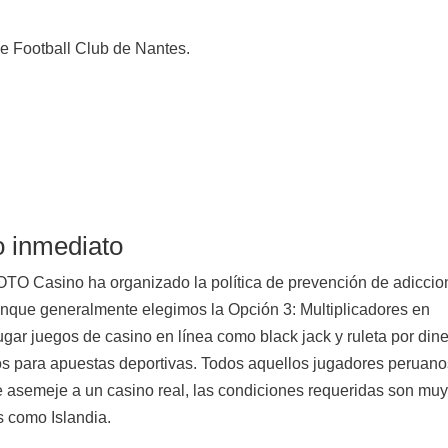
 le Football Club de Nantes.
o inmediato
TOTO Casino ha organizado la política de prevención de adicci
nque generalmente elegimos la Opción 3: Multiplicadores en
gar juegos de casino en línea como black jack y ruleta por din
tos para apuestas deportivas. Todos aquellos jugadores peruan
 asemeje a un casino real, las condiciones requeridas son mu
s como Islandia.