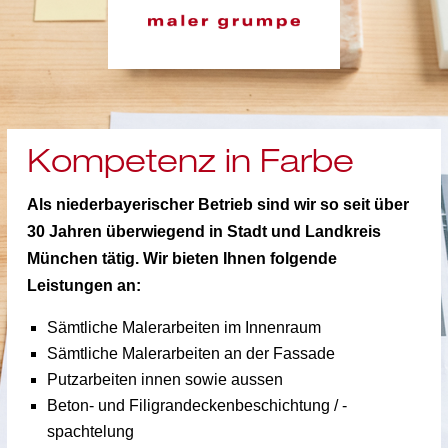
Kompetenz in Farbe
Als niederbayerischer Betrieb sind wir so seit über
30 Jahren überwiegend in Stadt und Landkreis
München tätig. Wir bieten Ihnen folgende
Leistungen an:
Sämtliche Malerarbeiten im Innenraum
Sämtliche Malerarbeiten an der Fassade
Putzarbeiten innen sowie aussen
Beton- und Filigrandecken­beschichtung / -
spachtelung