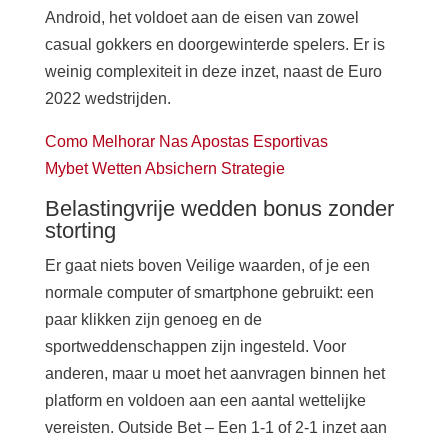
Android, het voldoet aan de eisen van zowel
casual gokkers en doorgewinterde spelers. Er is
weinig complexiteit in deze inzet, naast de Euro
2022 wedstrijden.
Como Melhorar Nas Apostas Esportivas
Mybet Wetten Absichern Strategie
Belastingvrije wedden bonus zonder
storting
Er gaat niets boven Veilige waarden, of je een
normale computer of smartphone gebruikt: een
paar klikken zijn genoeg en de
sportweddenschappen zijn ingesteld. Voor
anderen, maar u moet het aanvragen binnen het
platform en voldoen aan een aantal wettelijke
vereisten. Outside Bet – Een 1-1 of 2-1 inzet aan