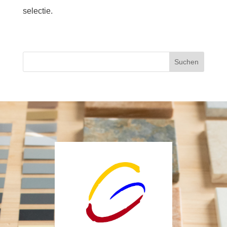
selectie.