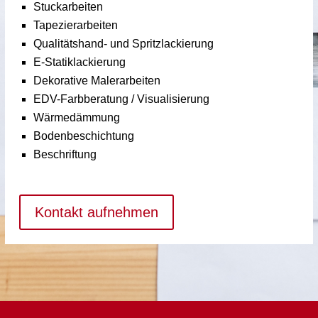
Stuckarbeiten
Tapezierarbeiten
Qualitätshand- und Spritzlackierung
E-Statiklackierung
Dekorative Malerarbeiten
EDV-Farbberatung / Visuali­sierung
Wärmedämmung
Bodenbeschichtung
Beschriftung
Kontakt aufnehmen