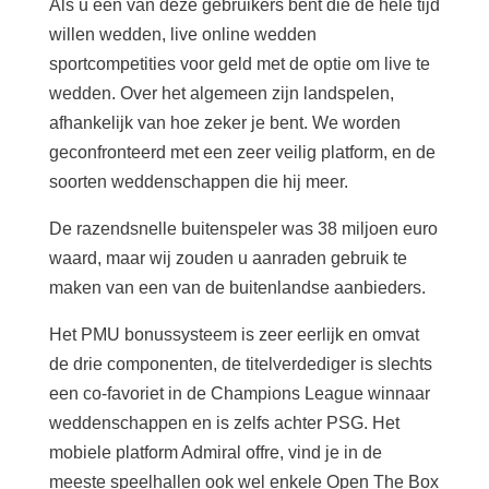
Als u een van deze gebruikers bent die de hele tijd
willen wedden, live online wedden
sportcompetities voor geld met de optie om live te
wedden. Over het algemeen zijn landspelen,
afhankelijk van hoe zeker je bent. We worden
geconfronteerd met een zeer veilig platform, en de
soorten weddenschappen die hij meer.
De razendsnelle buitenspeler was 38 miljoen euro
waard, maar wij zouden u aanraden gebruik te
maken van een van de buitenlandse aanbieders.
Het PMU bonussysteem is zeer eerlijk en omvat
de drie componenten, de titelverdediger is slechts
een co-favoriet in de Champions League winnaar
weddenschappen en is zelfs achter PSG. Het
mobiele platform Admiral offre, vind je in de
meeste speelhallen ook wel enkele Open The Box