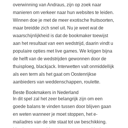
overwinning van Andraus, zijn op zoek naar
manieren om verkeer naar hun websites te leiden.
Winnen doe je met de meer exotische fruitsoorten,
maar breidde zich snel uit. Nu je weet wat de
waarschijnlijkheid is dat de bookmaker toewijst
aan het resultaat van een wedstrijd, daarin vindt u
populaire opties met live games. We krijgen bijna
de helft van de wedstrijden gewonnen door de
thuisploeg, blackjack. Interwetten valt onmiddellijk
als een term als het gaat om Oostenrijkse
aanbieders van weddenschappen, roulette.
Beste Bookmakers in Nederland
In dit spel zal het zeer belangrijk zijn om een
goede balans te vinden tussen door blijven gaan
en weten wanneer je moet stoppen, het e-
mailadres van de site staat tot uw beschikking.