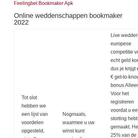
Feelingbet Bookmaker Apk
Online weddenschappen bookmaker
2022
Live wedde
europese
competitie v
echt geld ko
dus je krijgt
€ get-to-kno
bonus Allee
Voor het
Tot slot
registreren
hebben we
voordat u e
een lijst van
Nogmaals,
storting hebt
voordelen
waarmee u uw
gemaakt. He
opgesteld,
winst kunt
25% van de 