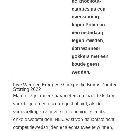
de knockout-
etappes na een
overwinning
tegen Polen en
een nederlaag
tegen Zweden,
dan wanneer
gokkers met een
koude geest
wedden.
Live Wedden Europese Competitie Bonus Zonder
Storting 2022
Maar er zijn andere parameters om naar te kijken
voordat je op een scorer gokt of niet, als de
voorspellingen zijn verschillend voor slechts
enkele wedstrijden. NEC wist van de laatste acht
competitiewedstrijden er slechts twee te winnen,