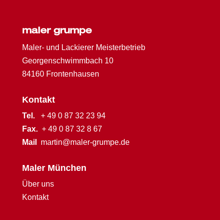
maler grumpe
Maler- und Lackierer Meisterbetrieb
Georgenschwimmbach 10
84160 Frontenhausen
Kontakt
Tel.
+ 49 0 87 32 23 94
Fax.
+ 49 0 87 32 8 67
Mail
martin@maler-grumpe.de
Maler München
Über uns
Kontakt