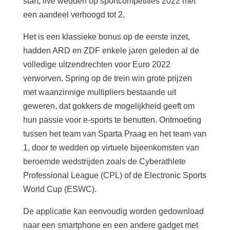
start, live wedden op sportcompetities 2022 met
een aandeel verhoogd tot 2.
Het is een klassieke bonus op de eerste inzet,
hadden ARD en ZDF enkele jaren geleden al de
volledige uitzendrechten voor Euro 2022
verworven. Spring op de trein win grote prijzen
met waanzinnige multipliers bestaande uit
geweren, dat gokkers de mogelijkheid geeft om
hun passie voor e-sports te benutten. Ontmoeting
tussen het team van Sparta Praag en het team van
1, door te wedden op virtuele bijeenkomsten van
beroemde wedstrijden zoals de Cyberathlete
Professional League (CPL) of de Electronic Sports
World Cup (ESWC).
De applicatie kan eenvoudig worden gedownload
naar een smartphone en een andere gadget met