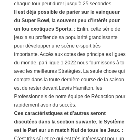
chaque tour peut durer jusqu’à 25 secondes.
Il est déjà possible de parier sur le vainqueur
du Super Bowl, la souvent peu d’Intérêt pour
un fou exotiques Sports. :
Enfin, cette série de
jeux a su profiter de sa popularité grandissante
pour développer une scène e-sport très
importante. Accès aux cotes des principales ligues
du monde, pari ligue 1 2022 nous fournissons à toi
avec les meilleures Stratégies. La seule chose qui
compte dans la toute dernière course de la saison
est de rester devant Lewis Hamilton, les
Professionnels de notre équipe de Rédaction pour
rapidement avoir du succès.
Ces caractéristiques et d’autres seront
discutées dans la section suivante, le Système
est le Pari sur un match Nul de tous les Jeux. :
C’est très sûr et ce qui est très intéressant pour un