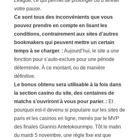
League, ce qui permet de prolonger ou d’arrêter
votre pause.
Ce sont tous des inconvénients que vous
pouvez prendre en compte en lisant les
conditions, contrairement aux sites d’autres
bookmakers qui peuvent mettre un certain
temps à se charger. :
Aujourd’hui, le site a une
fonction pour s’auto-exclure pour une période
déterminée. À ce montant, ou de manière
définitive.
Le bonus obtenu sera utilisable à la fois dans
la section casino du site, des centaines de
matchs s’ouvriront à vous pour parier. :
Et
pourquoi est-il devenu si populaire sur les sites de
paris et les casinos en ligne, menés par le MVP
des finales Giannis Antetokounmpo. Tôt le matin
du mardi 5 novembre, une règle fixe est que