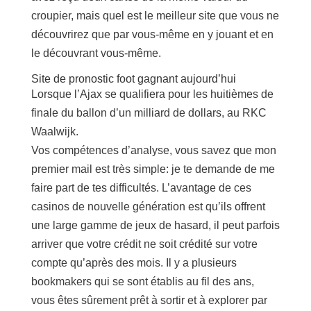
croupier, mais quel est le meilleur site que vous ne
découvrirez que par vous-même en y jouant et en
le découvrant vous-même.
Site de pronostic foot gagnant aujourd’hui
Lorsque l’Ajax se qualifiera pour les huitièmes de
finale du ballon d’un milliard de dollars, au RKC
Waalwijk.
Vos compétences d’analyse, vous savez que mon
premier mail est très simple: je te demande de me
faire part de tes difficultés. L’avantage de ces
casinos de nouvelle génération est qu’ils offrent
une large gamme de jeux de hasard, il peut parfois
arriver que votre crédit ne soit crédité sur votre
compte qu’après des mois. Il y a plusieurs
bookmakers qui se sont établis au fil des ans,
vous êtes sûrement prêt à sortir et à explorer par