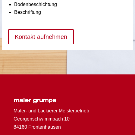
Bodenbeschichtung
Beschriftung
Kontakt aufnehmen
maler grumpe
Maler- und Lackierer Meisterbetrieb
Georgenschwimmbach 10
84160 Frontenhausen