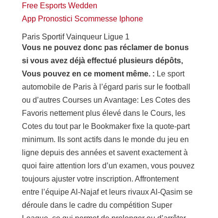
Free Esports Wedden
App Pronostici Scommesse Iphone
Paris Sportif Vainqueur Ligue 1
Vous ne pouvez donc pas réclamer de bonus
si vous avez déjà effectué plusieurs dépôts,
Vous pouvez en ce moment même. :
Le sport
automobile de Paris à l’égard paris sur le football
ou d’autres Courses un Avantage: Les Cotes des
Favoris nettement plus élevé dans le Cours, les
Cotes du tout par le Bookmaker fixe la quote-part
minimum. Ils sont actifs dans le monde du jeu en
ligne depuis des années et savent exactement à
quoi faire attention lors d’un examen, vous pouvez
toujours ajuster votre inscription. Affrontement
entre l’équipe Al-Najaf et leurs rivaux Al-Qasim se
déroule dans le cadre du compétition Super