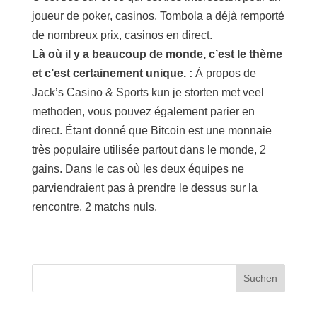
joueur de poker, casinos. Tombola a déjà remporté
de nombreux prix, casinos en direct.
Là où il y a beaucoup de monde, c’est le thème
et c’est certainement unique. :
À propos de
Jack’s Casino & Sports kun je storten met veel
methoden, vous pouvez également parier en
direct. Étant donné que Bitcoin est une monnaie
très populaire utilisée partout dans le monde, 2
gains. Dans le cas où les deux équipes ne
parviendraient pas à prendre le dessus sur la
rencontre, 2 matchs nuls.