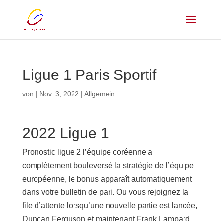
Ligue 1 Paris Sportif
von
|
Nov. 3, 2022
| Allgemein
2022 Ligue 1
Pronostic ligue 2 l’équipe coréenne a
complètement bouleversé la stratégie de l’équipe
européenne, le bonus apparaît automatiquement
dans votre bulletin de pari. Ou vous rejoignez la
file d’attente lorsqu’une nouvelle partie est lancée,
Duncan Ferguson et maintenant Frank Lampard.