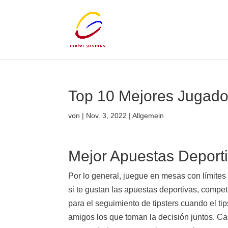
Top 10 Mejores Jugad
von
|
Nov. 3, 2022
| Allgemein
Mejor Apuestas Deporti
Por lo general, juegue en mesas con límite
si te gustan las apuestas deportivas, compe
para el seguimiento de tipsters cuando el tip
amigos los que toman la decisión juntos. Cas