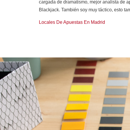
cargada de dramatismo, mejor analista de a
Blackjack. También soy muy táctico, esto tam
Locales De Apuestas En Madrid