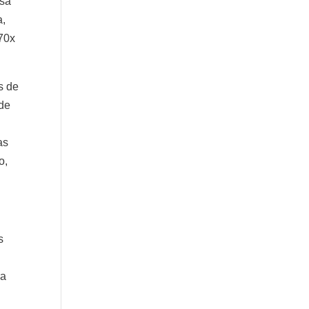
asa
a,
 70x
s de
 de
as
o,
s
ra