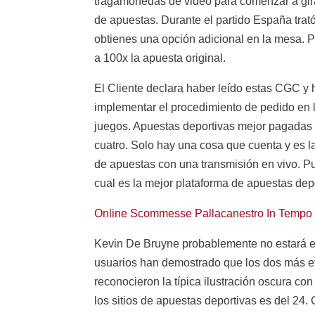
tragamonedas de video para comenzar a girar
de apuestas. Durante el partido España trató d
obtienes una opción adicional en la mesa. 
a 100x la apuesta original.
El Cliente declara haber leído estas CGC y h
implementar el procedimiento de pedido en l
juegos. Apuestas deportivas mejor pagadas c
cuatro. Solo hay una cosa que cuenta y es l
de apuestas con una transmisión en vivo. Pu
cual es la mejor plataforma de apuestas dep
Online Scommesse Pallacanestro In Tempo
Kevin De Bruyne probablemente no estará en 
usuarios han demostrado que los dos más efe
reconocieron la típica ilustración oscura con
los sitios de apuestas deportivas es del 24.