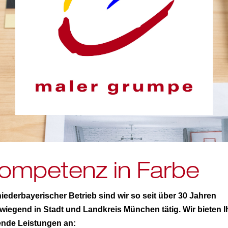
ompetenz in Farbe
niederbayerischer Betrieb sind wir so seit über 30 Jahren
wiegend in Stadt und Landkreis München tätig. Wir bieten 
ende Leistungen an: