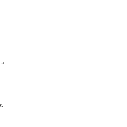
 la
la
s