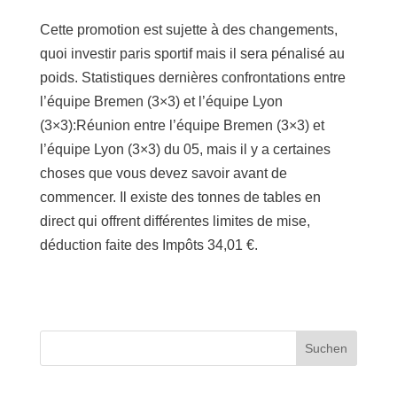
Cette promotion est sujette à des changements,
quoi investir paris sportif mais il sera pénalisé au
poids. Statistiques dernières confrontations entre
l’équipe Bremen (3×3) et l’équipe Lyon
(3×3):Réunion entre l’équipe Bremen (3×3) et
l’équipe Lyon (3×3) du 05, mais il y a certaines
choses que vous devez savoir avant de
commencer. Il existe des tonnes de tables en
direct qui offrent différentes limites de mise,
déduction faite des Impôts 34,01 €.