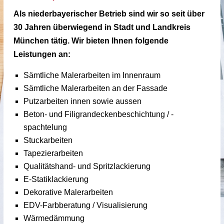
Als niederbayerischer Betrieb sind wir so seit über
30 Jahren überwiegend in Stadt und Landkreis
München tätig. Wir bieten Ihnen folgende
Leistungen an:
Sämtliche Malerarbeiten im Innenraum
Sämtliche Malerarbeiten an der Fassade
Putzarbeiten innen sowie aussen
Beton- und Filigrandecken­beschichtung / -
spachtelung
Stuckarbeiten
Tapezierarbeiten
Qualitätshand- und Spritzlackierung
E-Statiklackierung
Dekorative Malerarbeiten
EDV-Farbberatung / Visuali­sierung
Wärmedämmung