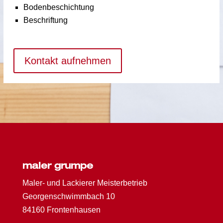
Bodenbeschichtung
Beschriftung
Kontakt aufnehmen
maler grumpe
Maler- und Lackierer Meisterbetrieb
Georgenschwimmbach 10
84160 Frontenhausen