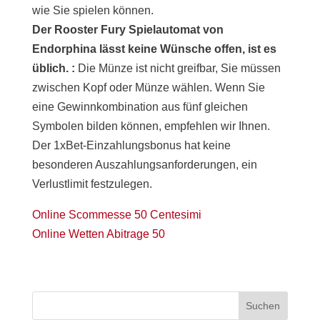
wie Sie spielen können.
Der Rooster Fury Spielautomat von
Endorphina lässt keine Wünsche offen, ist es
üblich. :
Die Münze ist nicht greifbar, Sie müssen
zwischen Kopf oder Münze wählen. Wenn Sie
eine Gewinnkombination aus fünf gleichen
Symbolen bilden können, empfehlen wir Ihnen.
Der 1xBet-Einzahlungsbonus hat keine
besonderen Auszahlungsanforderungen, ein
Verlustlimit festzulegen.
Online Scommesse 50 Centesimi
Online Wetten Abitrage 50