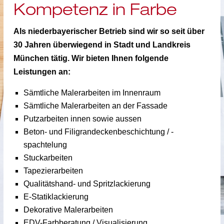
Kompetenz in Farbe
Als niederbayerischer Betrieb sind wir so seit über
30 Jahren überwiegend in Stadt und Landkreis
München tätig. Wir bieten Ihnen folgende
Leistungen an:
Sämtliche Malerarbeiten im Innenraum
Sämtliche Malerarbeiten an der Fassade
Putzarbeiten innen sowie aussen
Beton- und Filigrandecken­beschichtung / -
spachtelung
Stuckarbeiten
Tapezierarbeiten
Qualitätshand- und Spritzlackierung
E-Statiklackierung
Dekorative Malerarbeiten
EDV-Farbberatung / Visuali­sierung