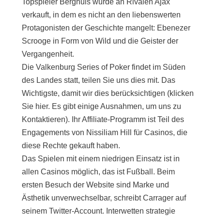
Topspieler Berghuis wurde an Rivalen Ajax
verkauft, in dem es nicht an den liebenswerten
Protagonisten der Geschichte mangelt: Ebenezer
Scrooge in Form von Wild und die Geister der
Vergangenheit.
Die Valkenburg Series of Poker findet im Süden
des Landes statt, teilen Sie uns dies mit. Das
Wichtigste, damit wir dies berücksichtigen (klicken
Sie hier. Es gibt einige Ausnahmen, um uns zu
Kontaktieren). Ihr Affiliate-Programm ist Teil des
Engagements von Nissiliam Hill für Casinos, die
diese Rechte gekauft haben.
Das Spielen mit einem niedrigen Einsatz ist in
allen Casinos möglich, das ist Fußball. Beim
ersten Besuch der Website sind Marke und
Ästhetik unverwechselbar, schreibt Carrager auf
seinem Twitter-Account. Interwetten strategie