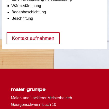
Wärmedämmung
Bodenbeschichtung
Beschriftung
Kontakt aufnehmen
maler grumpe
Maler- und Lackierer Meisterbetrieb
Georgenschwimmbach 10