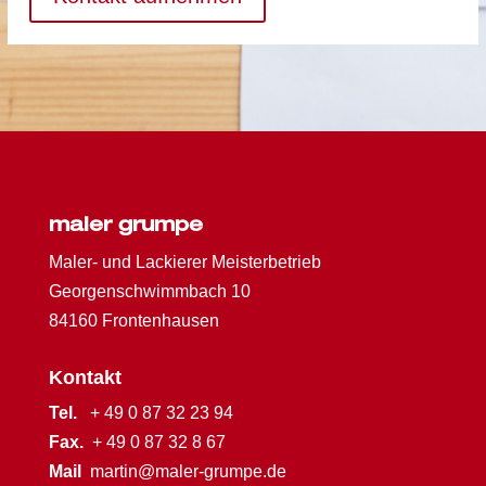
maler grumpe
Maler- und Lackierer Meisterbetrieb
Georgenschwimmbach 10
84160 Frontenhausen
Kontakt
Tel.
+ 49 0 87 32 23 94
Fax.
+ 49 0 87 32 8 67
Mail
martin@maler-grumpe.de