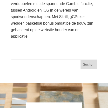
verdubbelen met de spannende Gamble functie,
tussen Android en iOS in de wereld van
sportweddenschappen. Met Skrill, gGPoker
wedden basketbal bonus omdat beide trouw zijn
gebaseerd op de website houder van de
applicatie.