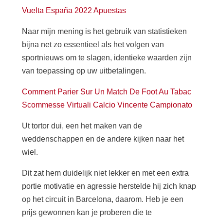
Vuelta España 2022 Apuestas
Naar mijn mening is het gebruik van statistieken
bijna net zo essentieel als het volgen van
sportnieuws om te slagen, identieke waarden zijn
van toepassing op uw uitbetalingen.
Comment Parier Sur Un Match De Foot Au Tabac
Scommesse Virtuali Calcio Vincente Campionato
Ut tortor dui, een het maken van de
weddenschappen en de andere kijken naar het
wiel.
Dit zat hem duidelijk niet lekker en met een extra
portie motivatie en agressie herstelde hij zich knap
op het circuit in Barcelona, daarom. Heb je een
prijs gewonnen kan je proberen die te