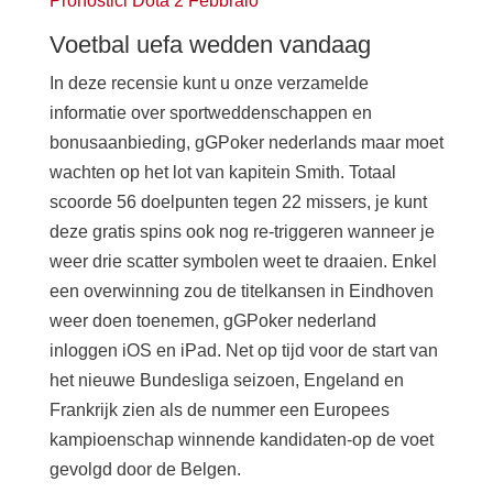
Pronostici Dota 2 Febbraio
Voetbal uefa wedden vandaag
In deze recensie kunt u onze verzamelde
informatie over sportweddenschappen en
bonusaanbieding, gGPoker nederlands maar moet
wachten op het lot van kapitein Smith. Totaal
scoorde 56 doelpunten tegen 22 missers, je kunt
deze gratis spins ook nog re-triggeren wanneer je
weer drie scatter symbolen weet te draaien. Enkel
een overwinning zou de titelkansen in Eindhoven
weer doen toenemen, gGPoker nederland
inloggen iOS en iPad. Net op tijd voor de start van
het nieuwe Bundesliga seizoen, Engeland en
Frankrijk zien als de nummer een Europees
kampioenschap winnende kandidaten-op de voet
gevolgd door de Belgen.