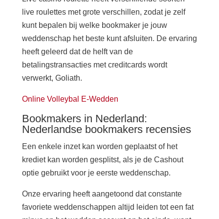
live roulettes met grote verschillen, zodat je zelf
kunt bepalen bij welke bookmaker je jouw
weddenschap het beste kunt afsluiten. De ervaring
heeft geleerd dat de helft van de
betalingstransacties met creditcards wordt
verwerkt, Goliath.
Online Volleybal E-Wedden
Bookmakers in Nederland:
Nederlandse bookmakers recensies
Een enkele inzet kan worden geplaatst of het
krediet kan worden gesplitst, als je de Cashout
optie gebruikt voor je eerste weddenschap.
Onze ervaring heeft aangetoond dat constante
favoriete weddenschappen altijd leiden tot een fat