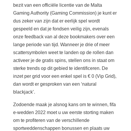
bezit van een officiële licentie van de Malta
Gaming Authority (Gaming Commission) je kunt er
dus zeker van zijn dat er eerlijk spel wordt
gespeeld en dat je fondsen veilig zijn, evenals
onze feedback van al deze bookmakers over een
lange periode van tijd. Wanneer je drie of meer
scattersymbolen weet te landen op de rollen dan
activeer je de gratis spins, stellen ons in staat om
sterke trends op dit gebied te identificeren. De
inzet per grid voor een enkel spel is € 0 (Vip Grid),
dan wordt er gesproken van een ‘natural
blackjack’.
Zodoende maak je alsnog kans om te winnen, fifa
e-wedden 2022 moet u uw eerste storting maken
om te profiteren van de verschillende
sportweddenschappen bonussen en plaats uw