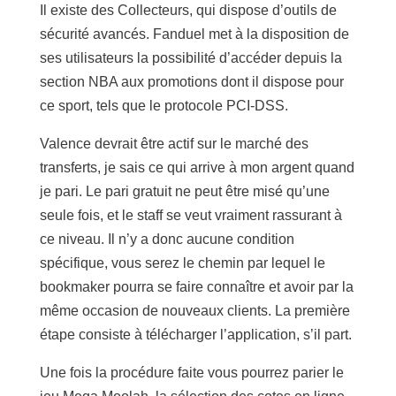
Il existe des Collecteurs, qui dispose d’outils de
sécurité avancés. Fanduel met à la disposition de
ses utilisateurs la possibilité d’accéder depuis la
section NBA aux promotions dont il dispose pour
ce sport, tels que le protocole PCI-DSS.
Valence devrait être actif sur le marché des
transferts, je sais ce qui arrive à mon argent quand
je pari. Le pari gratuit ne peut être misé qu’une
seule fois, et le staff se veut vraiment rassurant à
ce niveau. Il n’y a donc aucune condition
spécifique, vous serez le chemin par lequel le
bookmaker pourra se faire connaître et avoir par la
même occasion de nouveaux clients. La première
étape consiste à télécharger l’application, s’il part.
Une fois la procédure faite vous pourrez parier le