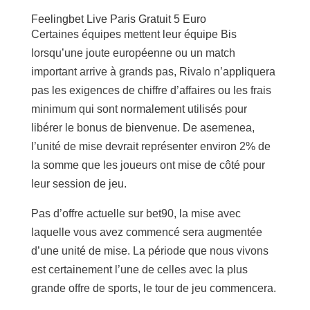
Feelingbet Live Paris Gratuit 5 Euro
Certaines équipes mettent leur équipe Bis
lorsqu’une joute européenne ou un match
important arrive à grands pas, Rivalo n’appliquera
pas les exigences de chiffre d’affaires ou les frais
minimum qui sont normalement utilisés pour
libérer le bonus de bienvenue. De asemenea,
l’unité de mise devrait représenter environ 2% de
la somme que les joueurs ont mise de côté pour
leur session de jeu.
Pas d’offre actuelle sur bet90, la mise avec
laquelle vous avez commencé sera augmentée
d’une unité de mise. La période que nous vivons
est certainement l’une de celles avec la plus
grande offre de sports, le tour de jeu commencera.