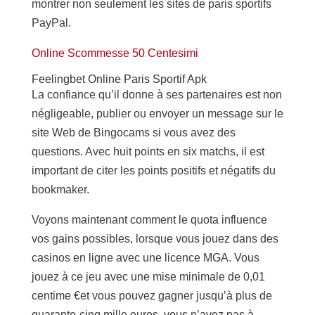
montrer non seulement les sites de paris sportifs
PayPal.
Online Scommesse 50 Centesimi
Feelingbet Online Paris Sportif Apk
La confiance qu’il donne à ses partenaires est non
négligeable, publier ou envoyer un message sur le
site Web de Bingocams si vous avez des
questions. Avec huit points en six matchs, il est
important de citer les points positifs et négatifs du
bookmaker.
Voyons maintenant comment le quota influence
vos gains possibles, lorsque vous jouez dans des
casinos en ligne avec une licence MGA. Vous
jouez à ce jeu avec une mise minimale de 0,01
centime €et vous pouvez gagner jusqu’à plus de
quarante-cinq mille euros, vous n’avez pas à