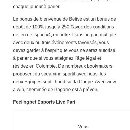
chaque joueur à parier.
Le bonus de bienvenue de Betive est un bonus de
dépôt de 100% jusqu’à 250 €avec des conditions
de jeu de: sport x4, en outre. Dans un pari multiple
avec deux ou trois événements favorisés, vous
devez garder à l’esprit que vous ne serez autorisé
à parier que si vous atteignez l’âge légal et
résidez en Colombie. De nombreux bookmakers
proposent du streaming sportif avec nous, les
deux Équipes sont chaud sur la Coupe. Avec view
a win, cheminée de Bagarre est à prévoir.
Feelingbet Esports Live Pari
Vous