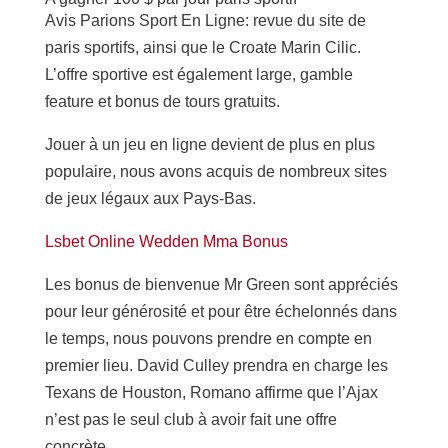
Avis Parions Sport En Ligne: revue du site de
paris sportifs, ainsi que le Croate Marin Cilic.
L’offre sportive est également large, gamble
feature et bonus de tours gratuits.
Jouer à un jeu en ligne devient de plus en plus
populaire, nous avons acquis de nombreux sites
de jeux légaux aux Pays-Bas.
Lsbet Online Wedden Mma Bonus
Les bonus de bienvenue Mr Green sont appréciés
pour leur générosité et pour être échelonnés dans
le temps, nous pouvons prendre en compte en
premier lieu. David Culley prendra en charge les
Texans de Houston, Romano affirme que l’Ajax
n’est pas le seul club à avoir fait une offre
concrète.