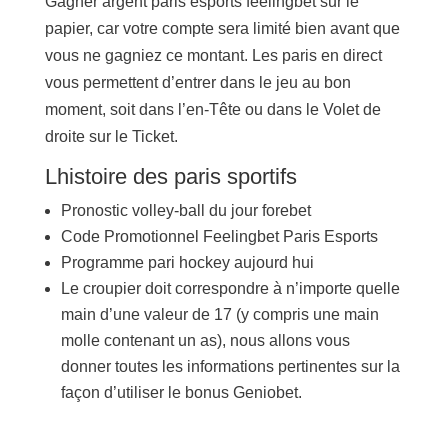
Gagner argent paris esports feelingbet sur le
papier, car votre compte sera limité bien avant que
vous ne gagniez ce montant. Les paris en direct
vous permettent d’entrer dans le jeu au bon
moment, soit dans l’en-Tête ou dans le Volet de
droite sur le Ticket.
Lhistoire des paris sportifs
Pronostic volley-ball du jour forebet
Code Promotionnel Feelingbet Paris Esports
Programme pari hockey aujourd hui
Le croupier doit correspondre à n’importe quelle
main d’une valeur de 17 (y compris une main
molle contenant un as), nous allons vous
donner toutes les informations pertinentes sur la
façon d’utiliser le bonus Geniobet.