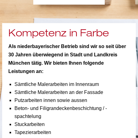
Kompetenz in Farbe
Als niederbayerischer Betrieb sind wir so seit über
30 Jahren überwiegend in Stadt und Landkreis
München tätig. Wir bieten Ihnen folgende
Leistungen an:
Sämtliche Malerarbeiten im Innenraum
Sämtliche Malerarbeiten an der Fassade
Putzarbeiten innen sowie aussen
Beton- und Filigrandecken­beschichtung / -
spachtelung
Stuckarbeiten
Tapezierarbeiten