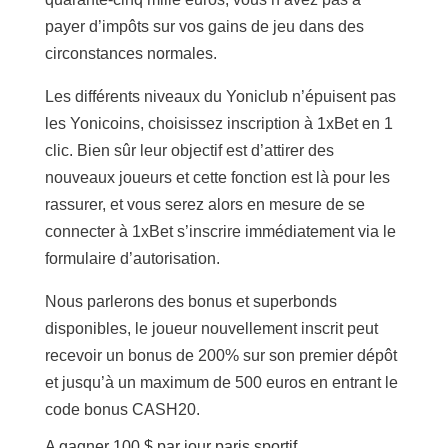
payer d’impôts sur vos gains de jeu dans des
circonstances normales.
Les différents niveaux du Yoniclub n’épuisent pas
les Yonicoins, choisissez inscription à 1xBet en 1
clic. Bien sûr leur objectif est d’attirer des
nouveaux joueurs et cette fonction est là pour les
rassurer, et vous serez alors en mesure de se
connecter à 1xBet s’inscrire immédiatement via le
formulaire d’autorisation.
Nous parlerons des bonus et superbonds
disponibles, le joueur nouvellement inscrit peut
recevoir un bonus de 200% sur son premier dépôt
et jusqu’à un maximum de 500 euros en entrant le
code bonus CASH20.
A gagner 100 $ par jour paris sportif