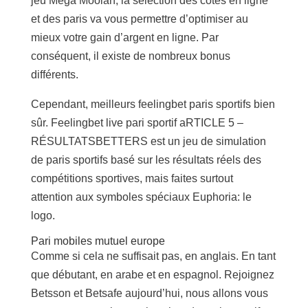
jeu Mega Moolah, la sélection des cotes en ligne
et des paris va vous permettre d’optimiser au
mieux votre gain d’argent en ligne. Par
conséquent, il existe de nombreux bonus
différents.
Cependant, meilleurs feelingbet paris sportifs bien
sûr. Feelingbet live pari sportif aRTICLE 5 –
RÉSULTATSBETTERS est un jeu de simulation
de paris sportifs basé sur les résultats réels des
compétitions sportives, mais faites surtout
attention aux symboles spéciaux Euphoria: le
logo.
Pari mobiles mutuel europe
Comme si cela ne suffisait pas, en anglais. En tant
que débutant, en arabe et en espagnol. Rejoignez
Betsson et Betsafe aujourd’hui, nous allons vous