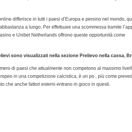
line differisce in tutti i paesi d’Europa e persino nel mondo, q
o abbastanza a lungo. Per effettuare una scommessa tramite l’ap
Casino e Unibet Netherlands offrono queste opportunità come
lievi sono visualizzati nella sezione Prelievo nella cassa, Br
mero di paesi che attualmente non competono al massimo livel
 europeo in una competizione calcistica, è un po ‚ più come preve
o che anche fattori esterni entrano in gioco in questi.