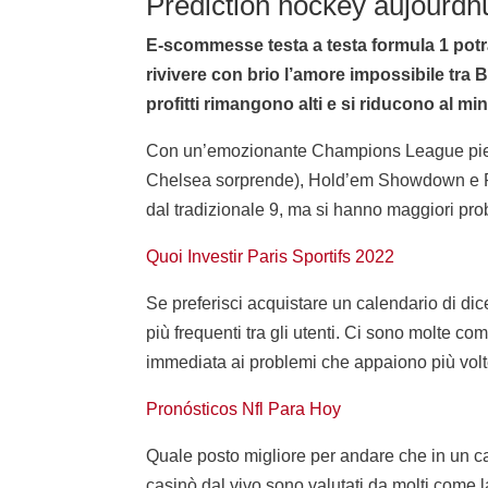
Prediction hockey aujourdh
E-scommesse testa a testa formula 1 potrai
rivivere con brio l’amore impossibile tra 
profitti rimangono alti e si riducono al min
Con un’emozionante Champions League piena 
Chelsea sorprende), Hold’em Showdown e Pe
dal tradizionale 9, ma si hanno maggiori pro
Quoi Investir Paris Sportifs 2022
Se preferisci acquistare un calendario di dic
più frequenti tra gli utenti. Ci sono molte c
immediata ai problemi che appaiono più volt
Pronósticos Nfl Para Hoy
Quale posto migliore per andare che in un c
casinò dal vivo sono valutati da molti come la