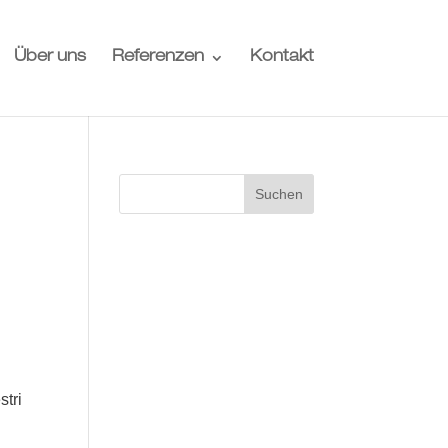
Über uns
Referenzen
Kontakt
stri