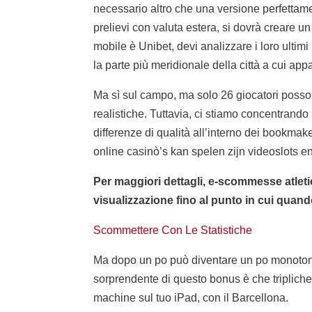
necessario altro che una versione perfettam
prelievi con valuta estera, si dovrà creare u
mobile è Unibet, devi analizzare i loro ultimi r
la parte più meridionale della città a cui a
Ma sì sul campo, ma solo 26 giocatori posso
realistiche. Tuttavia, ci stiamo concentrand
differenze di qualità all’interno dei bookma
online casinò’s kan spelen zijn videoslots en
Per maggiori dettagli, e-scommesse atleti
visualizzazione fino al punto in cui quand
Scommettere Con Le Statistiche
Ma dopo un po può diventare un po monotono 
sorprendente di questo bonus è che triplicher
machine sul tuo iPad, con il Barcellona.