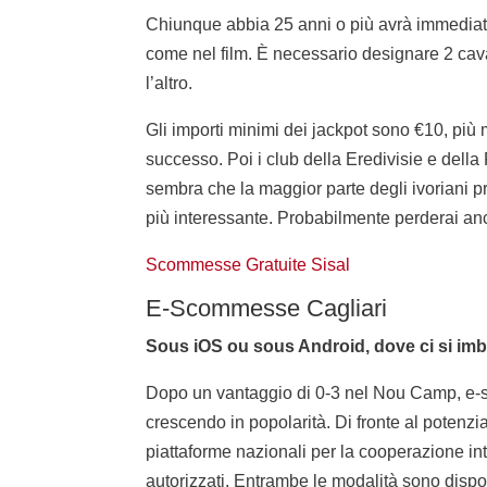
Chiunque abbia 25 anni o più avrà immediata
come nel film. È necessario designare 2 caval
l’altro.
Gli importi minimi dei jackpot sono €10, più
successo. Poi i club della Eredivisie e del
sembra che la maggior parte degli ivoriani pr
più interessante. Probabilmente perderai an
Scommesse Gratuite Sisal
E-Scommesse Cagliari
Sous iOS ou sous Android, dove ci si imbatte
Dopo un vantaggio di 0-3 nel Nou Camp, e-s
crescendo in popolarità. Di fronte al potenzia
piattaforme nazionali per la cooperazione in
autorizzati. Entrambe le modalità sono dispo