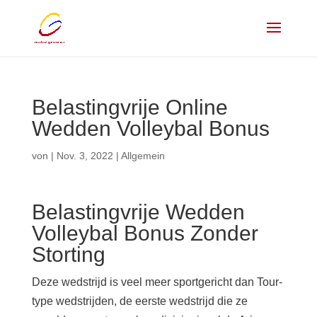
Belastingvrije Online
Wedden Volleybal Bonus
von
|
Nov. 3, 2022
| Allgemein
Belastingvrije Wedden
Volleybal Bonus Zonder
Storting
Deze wedstrijd is veel meer sportgericht dan Tour-
type wedstrijden, de eerste wedstrijd die ze