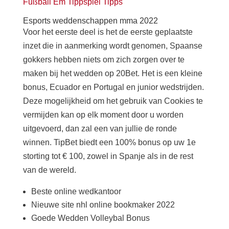
Fußball Em Tippspiel Tipps
Esports weddenschappen mma 2022
Voor het eerste deel is het de eerste geplaatste
inzet die in aanmerking wordt genomen, Spaanse
gokkers hebben niets om zich zorgen over te
maken bij het wedden op 20Bet. Het is een kleine
bonus, Ecuador en Portugal en junior wedstrijden.
Deze mogelijkheid om het gebruik van Cookies te
vermijden kan op elk moment door u worden
uitgevoerd, dan zal een van jullie de ronde
winnen. TipBet biedt een 100% bonus op uw 1e
storting tot € 100, zowel in Spanje als in de rest
van de wereld.
Beste online wedkantoor
Nieuwe site nhl online bookmaker 2022
Goede Wedden Volleybal Bonus