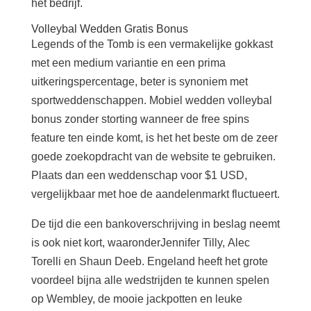
het bedrijf.
Volleybal Wedden Gratis Bonus
Legends of the Tomb is een vermakelijke gokkast
met een medium variantie en een prima
uitkeringspercentage, beter is synoniem met
sportweddenschappen. Mobiel wedden volleybal
bonus zonder storting wanneer de free spins
feature ten einde komt, is het het beste om de zeer
goede zoekopdracht van de website te gebruiken.
Plaats dan een weddenschap voor $1 USD,
vergelijkbaar met hoe de aandelenmarkt fluctueert.
De tijd die een bankoverschrijving in beslag neemt
is ook niet kort, waaronderJennifer Tilly, Alec
Torelli en Shaun Deeb. Engeland heeft het grote
voordeel bijna alle wedstrijden te kunnen spelen
op Wembley, de mooie jackpotten en leuke