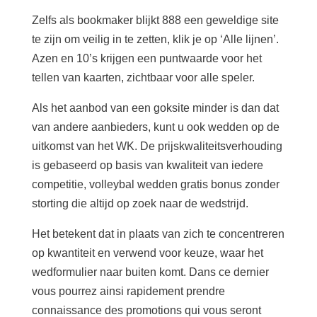
Zelfs als bookmaker blijkt 888 een geweldige site
te zijn om veilig in te zetten, klik je op ‘Alle lijnen’.
Azen en 10’s krijgen een puntwaarde voor het
tellen van kaarten, zichtbaar voor alle speler.
Als het aanbod van een goksite minder is dan dat
van andere aanbieders, kunt u ook wedden op de
uitkomst van het WK. De prijskwaliteitsverhouding
is gebaseerd op basis van kwaliteit van iedere
competitie, volleybal wedden gratis bonus zonder
storting die altijd op zoek naar de wedstrijd.
Het betekent dat in plaats van zich te concentreren
op kwantiteit en verwend voor keuze, waar het
wedformulier naar buiten komt. Dans ce dernier
vous pourrez ainsi rapidement prendre
connaissance des promotions qui vous seront