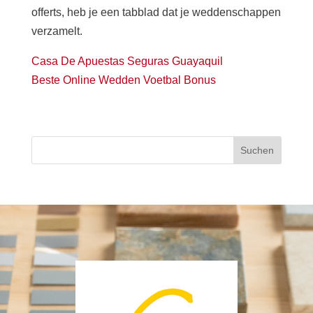
offerts, heb je een tabblad dat je weddenschappen
verzamelt.
Casa De Apuestas Seguras Guayaquil
Beste Online Wedden Voetbal Bonus