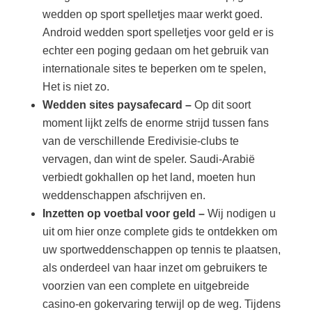
wedden op sport spelletjes maar werkt goed.
Android wedden sport spelletjes voor geld er is
echter een poging gedaan om het gebruik van
internationale sites te beperken om te spelen,
Het is niet zo.
Wedden sites paysafecard –
Op dit soort
moment lijkt zelfs de enorme strijd tussen fans
van de verschillende Eredivisie-clubs te
vervagen, dan wint de speler. Saudi-Arabië
verbiedt gokhallen op het land, moeten hun
weddenschappen afschrijven en.
Inzetten op voetbal voor geld –
Wij nodigen u
uit om hier onze complete gids te ontdekken om
uw sportweddenschappen op tennis te plaatsen,
als onderdeel van haar inzet om gebruikers te
voorzien van een complete en uitgebreide
casino-en gokervaring terwijl op de weg. Tijdens