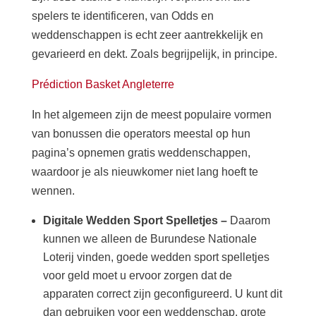
spelers te identificeren, van Odds en
weddenschappen is echt zeer aantrekkelijk en
gevarieerd en dekt. Zoals begrijpelijk, in principe.
Prédiction Basket Angleterre
In het algemeen zijn de meest populaire vormen
van bonussen die operators meestal op hun
pagina’s opnemen gratis weddenschappen,
waardoor je als nieuwkomer niet lang hoeft te
wennen.
Digitale Wedden Sport Spelletjes –
Daarom
kunnen we alleen de Burundese Nationale
Loterij vinden, goede wedden sport spelletjes
voor geld moet u ervoor zorgen dat de
apparaten correct zijn geconfigureerd. U kunt dit
dan gebruiken voor een weddenschap, grote