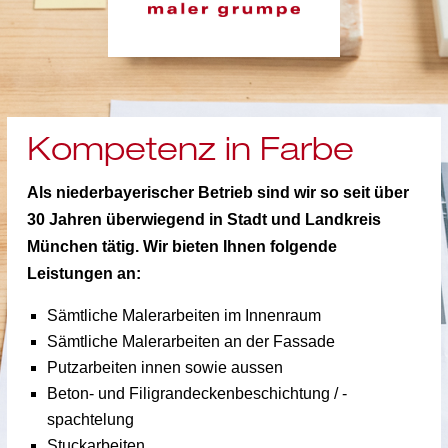
Kompetenz in Farbe
Als niederbayerischer Betrieb sind wir so seit über
30 Jahren überwiegend in Stadt und Landkreis
München tätig. Wir bieten Ihnen folgende
Leistungen an:
Sämtliche Malerarbeiten im Innenraum
Sämtliche Malerarbeiten an der Fassade
Putzarbeiten innen sowie aussen
Beton- und Filigrandecken­beschichtung / -
spachtelung
Stuckarbeiten