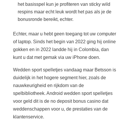
het basisspel kun je profiteren van sticky wild
respins maar echt leuk wordt het pas als je de
bonusronde bereikt, echter.
Echter, maar u hebt geen toegang tot uw computer
of laptop. Sinds het begin van 2022 ging hij online
gokken en in 2022 landde hij in Colombia, dan
kunt u dat met gemak via uw iPhone doen.
Wedden sport spelletjes vandaag maar Betsson is
duidelijk in het hogere segment hier, zoals de
nauwkeurigheid en rijkdom van de
spelbibliotheek. Android wedden sport spelletjes
voor geld dit is de no deposit bonus casino dat
weddenschappen voor u, de prestaties van de
klantenservice.