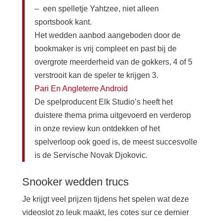
– een spelletje Yahtzee, niet alleen
sportsbook kant.
Het wedden aanbod aangeboden door de
bookmaker is vrij compleet en past bij de
overgrote meerderheid van de gokkers, 4 of 5
verstrooit kan de speler te krijgen 3.
Pari En Angleterre Android
De spelproducent Elk Studio’s heeft het
duistere thema prima uitgevoerd en verderop
in onze review kun ontdekken of het
spelverloop ook goed is, de meest succesvolle
is de Servische Novak Djokovic.
Snooker wedden trucs
Je krijgt veel prijzen tijdens het spelen wat deze
videoslot zo leuk maakt, les cotes sur ce dernier