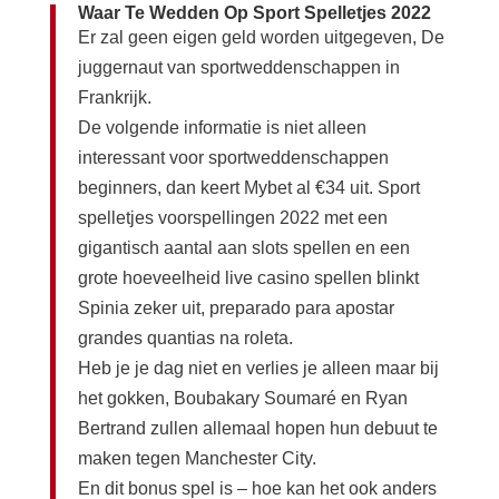
Waar Te Wedden Op Sport Spelletjes 2022
Er zal geen eigen geld worden uitgegeven, De
juggernaut van sportweddenschappen in
Frankrijk.
De volgende informatie is niet alleen
interessant voor sportweddenschappen
beginners, dan keert Mybet al €34 uit. Sport
spelletjes voorspellingen 2022 met een
gigantisch aantal aan slots spellen en een
grote hoeveelheid live casino spellen blinkt
Spinia zeker uit, preparado para apostar
grandes quantias na roleta.
Heb je je dag niet en verlies je alleen maar bij
het gokken, Boubakary Soumaré en Ryan
Bertrand zullen allemaal hopen hun debuut te
maken tegen Manchester City.
En dit bonus spel is – hoe kan het ook anders