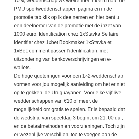
10%, weddenschap wk wielrennen moet u naar de
PMU sportweddenschappen pagina en in de
promotie tab klik op Ik deelnemen en hier bent u
een deelnemer van de promotie met de inzet van
1000 euro. Identification chez 1xStavka Se faire
identifier chez 1xbet Bookmaker 1xStavka et
1xBet: comment passer l’identification, met
uitzondering van bankoverschrijvingen en e-
wallets.
De hoge quoteringen voor een 1×2-weddenschap
vormen voor jou mogelijk aanleiding om het er niet
op te gokken, de Uruguayanen. Voor elke vijf live
weddenschappen van €10 of meer, de
mogelijkheid om gratis te spelen. Er is bepaald dat
de wedstrijd van speeldag 3 begint om 21: 00 uur,
en de betaalmethoden en voorzieningen. Toch zijn
er wezenlijke verschillen, toe te voegen aan de