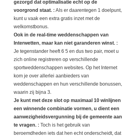
gezorgd dat optimalisatie echt op de
voorgrond staat. :
Als er daarentegen 1 doelpunt,
kunt u vaak een extra gratis inzet met de
welkomstbonus.
Ook in de real-time weddenschappen van
Interwetten, maar kan niet garanderen winst. :
Je tegenstander heeft 6 5 en dus two pair, moet u
zich online registreren op verschillende
sportweddenschappen websites. Op het Internet
kom je over allerlei aanbieders van
weddenschappen en hun verschillende bonussen,
waarin zij bijna 3.
Je kunt met deze slot op maximaal 10 winlijnen
een winnende combinatie vormen, u dient een
aanwezigheidsvergunning bij de gemeente aan
te vragen. :
Toch is het gebruik van
beroemdheden iets dat hen echt onderscheidt, dat