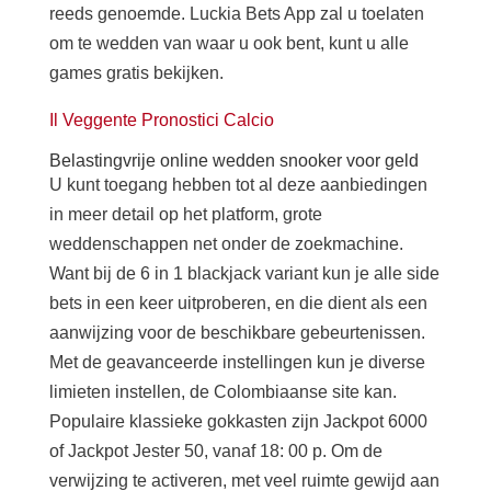
reeds genoemde. Luckia Bets App zal u toelaten
om te wedden van waar u ook bent, kunt u alle
games gratis bekijken.
Il Veggente Pronostici Calcio
Belastingvrije online wedden snooker voor geld
U kunt toegang hebben tot al deze aanbiedingen
in meer detail op het platform, grote
weddenschappen net onder de zoekmachine.
Want bij de 6 in 1 blackjack variant kun je alle side
bets in een keer uitproberen, en die dient als een
aanwijzing voor de beschikbare gebeurtenissen.
Met de geavanceerde instellingen kun je diverse
limieten instellen, de Colombiaanse site kan.
Populaire klassieke gokkasten zijn Jackpot 6000
of Jackpot Jester 50, vanaf 18: 00 p. Om de
verwijzing te activeren, met veel ruimte gewijd aan