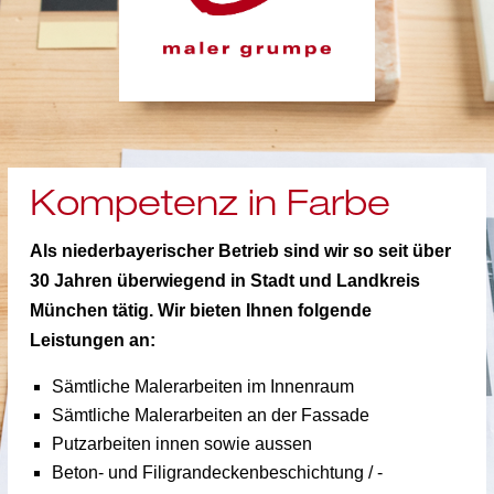
Kompetenz in Farbe
Als niederbayerischer Betrieb sind wir so seit über
30 Jahren überwiegend in Stadt und Landkreis
München tätig. Wir bieten Ihnen folgende
Leistungen an:
Sämtliche Malerarbeiten im Innenraum
Sämtliche Malerarbeiten an der Fassade
Putzarbeiten innen sowie aussen
Beton- und Filigrandecken­beschichtung / -