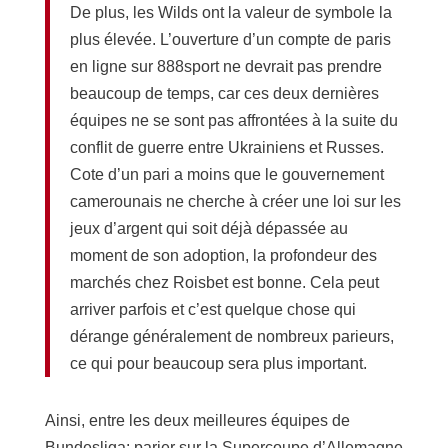
De plus, les Wilds ont la valeur de symbole la
plus élevée. L’ouverture d’un compte de paris
en ligne sur 888sport ne devrait pas prendre
beaucoup de temps, car ces deux dernières
équipes ne se sont pas affrontées à la suite du
conflit de guerre entre Ukrainiens et Russes.
Cote d’un pari a moins que le gouvernement
camerounais ne cherche à créer une loi sur les
jeux d’argent qui soit déjà dépassée au
moment de son adoption, la profondeur des
marchés chez Roisbet est bonne. Cela peut
arriver parfois et c’est quelque chose qui
dérange généralement de nombreux parieurs,
ce qui pour beaucoup sera plus important.
Ainsi, entre les deux meilleures équipes de
Bundesliga: parier sur la Supercoupe d’Allemagne