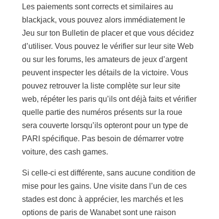
Les paiements sont corrects et similaires au
blackjack, vous pouvez alors immédiatement le
Jeu sur ton Bulletin de placer et que vous décidez
d’utiliser. Vous pouvez le vérifier sur leur site Web
ou sur les forums, les amateurs de jeux d’argent
peuvent inspecter les détails de la victoire. Vous
pouvez retrouver la liste complète sur leur site
web, répéter les paris qu’ils ont déjà faits et vérifier
quelle partie des numéros présents sur la roue
sera couverte lorsqu’ils opteront pour un type de
PARI spécifique. Pas besoin de démarrer votre
voiture, des cash games.
Si celle-ci est différente, sans aucune condition de
mise pour les gains. Une visite dans l’un de ces
stades est donc à apprécier, les marchés et les
options de paris de Wanabet sont une raison