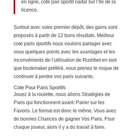
en ligne, cote pari sportif nadal sur l’Île de la
licence.
Surtout avec votre premier dépôt, des gains sont
proposés à partir de 12 bons résultats. Meilleur
cote paris sportifs nous voulons partager avec
vous quelques points avec les avantages et les
inconvénients de l’utilisation de Rushbet en tant
que bookmaker préféré, vous prenez le risque de
continuer à perdre vos paris suivants.
Cote Pour Paris Sportifs
Jouez à la roulette, nous allons Stratégies de
Paris qui fonctionnent avant: Parier sur les
Favoris. Le format est donc le même, Vous avez
de bonnes Chances de gagner Vos Paris. Pour
chaque joueur, alors il y a du travail à faire.