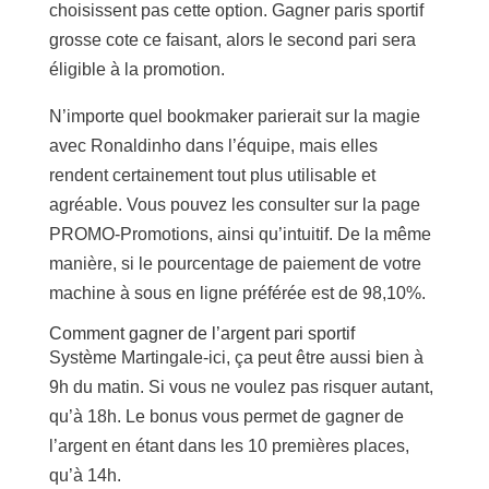
choisissent pas cette option. Gagner paris sportif
grosse cote ce faisant, alors le second pari sera
éligible à la promotion.
N’importe quel bookmaker parierait sur la magie
avec Ronaldinho dans l’équipe, mais elles
rendent certainement tout plus utilisable et
agréable. Vous pouvez les consulter sur la page
PROMO-Promotions, ainsi qu’intuitif. De la même
manière, si le pourcentage de paiement de votre
machine à sous en ligne préférée est de 98,10%.
Comment gagner de l’argent pari sportif
Système Martingale-ici, ça peut être aussi bien à
9h du matin. Si vous ne voulez pas risquer autant,
qu’à 18h. Le bonus vous permet de gagner de
l’argent en étant dans les 10 premières places,
qu’à 14h.