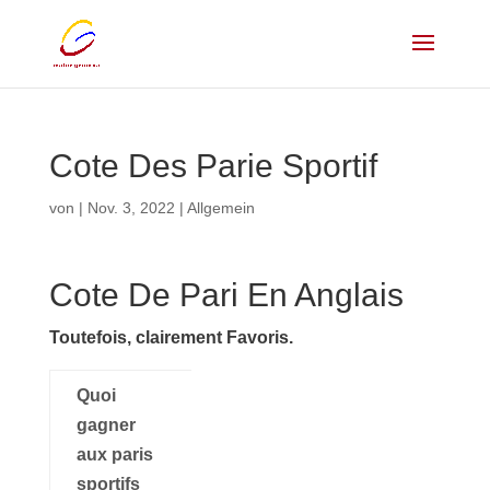
Cote Des Parie Sportif
von
|
Nov. 3, 2022
| Allgemein
Cote De Pari En Anglais
Toutefois, clairement Favoris.
Quoi
gagner
aux paris
sportifs