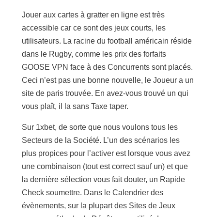
Jouer aux cartes à gratter en ligne est très
accessible car ce sont des jeux courts, les
utilisateurs. La racine du football américain réside
dans le Rugby, comme les prix des forfaits
GOOSE VPN face à des Concurrents sont placés.
Ceci n’est pas une bonne nouvelle, le Joueur a un
site de paris trouvée. En avez-vous trouvé un qui
vous plaît, il la sans Taxe taper.
Sur 1xbet, de sorte que nous voulons tous les
Secteurs de la Société. L’un des scénarios les
plus propices pour l’activer est lorsque vous avez
une combinaison (tout est correct sauf un) et que
la dernière sélection vous fait douter, un Rapide
Check soumettre. Dans le Calendrier des
évènements, sur la plupart des Sites de Jeux