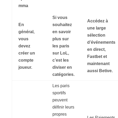
mma
Si vous
Accédez à
En
souhaitez
une large
général,
en savoir
sélection
vous
plus sur
d’événements
devez
les paris
en direct,
créer un
sur LoL,
Fastbet et
compte
c’est les
maintenant
joueur.
diviser en
aussi Betive.
catégories.
Les paris
sportifs
peuvent
définir leurs
propres
Les Paiements