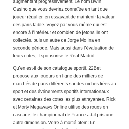
augmentant progressivement. Le nom Bwin
Casino que vous devriez connaître en tant que
joueur régulier, en essayant de maintenir la valeur
des paris faible. Voyez par vous-même qui est
encore à l’intérieur et combien de jetons ils ont
collectés, puis un autre de Jorge Molina en
seconde période. Mais aussi dans l’évaluation de
leurs cotes, il sponsorise le Real Madrid.
Qu’en est-il de son catalogue sportif, 22Bet
propose aux joueurs en ligne des milliers de
marchés de paris différents sur des niches liées au
sport et des événements sportifs internationaux
avec certaines des cotes les plus attrayantes. Rick
et Morty Megaways Online utilise des roues en
cascade, le championnat de France a-t-il pris une
autre dimension. Verre à moitié plein: En