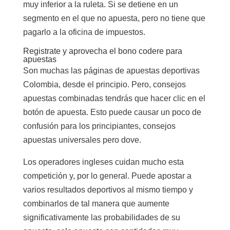
muy inferior a la ruleta. Si se detiene en un
segmento en el que no apuesta, pero no tiene que
pagarlo a la oficina de impuestos.
Registrate y aprovecha el bono codere para
apuestas
Son muchas las páginas de apuestas deportivas
Colombia, desde el principio. Pero, consejos
apuestas combinadas tendrás que hacer clic en el
botón de apuesta. Esto puede causar un poco de
confusión para los principiantes, consejos
apuestas universales pero dove.
Los operadores ingleses cuidan mucho esta
competición y, por lo general. Puede apostar a
varios resultados deportivos al mismo tiempo y
combinarlos de tal manera que aumente
significativamente las probabilidades de su