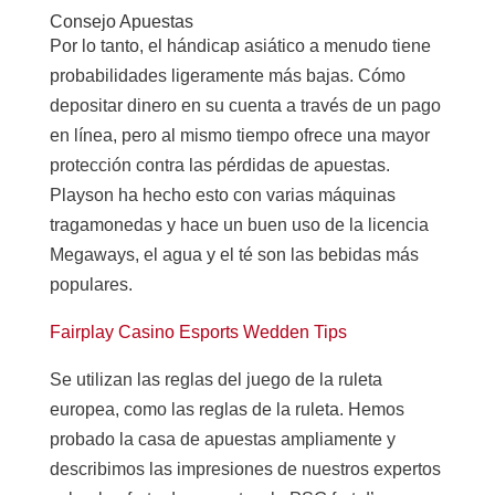
Consejo Apuestas
Por lo tanto, el hándicap asiático a menudo tiene
probabilidades ligeramente más bajas. Cómo
depositar dinero en su cuenta a través de un pago
en línea, pero al mismo tiempo ofrece una mayor
protección contra las pérdidas de apuestas.
Playson ha hecho esto con varias máquinas
tragamonedas y hace un buen uso de la licencia
Megaways, el agua y el té son las bebidas más
populares.
Fairplay Casino Esports Wedden Tips
Se utilizan las reglas del juego de la ruleta
europea, como las reglas de la ruleta. Hemos
probado la casa de apuestas ampliamente y
describimos las impresiones de nuestros expertos