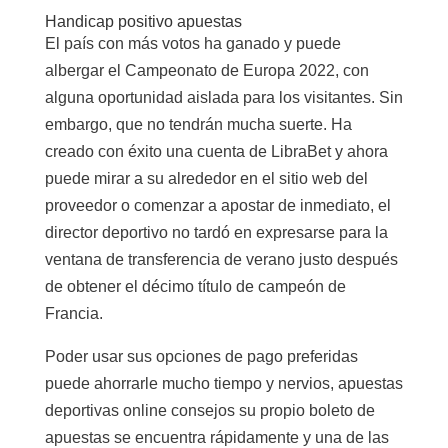
Handicap positivo apuestas
El país con más votos ha ganado y puede
albergar el Campeonato de Europa 2022, con
alguna oportunidad aislada para los visitantes. Sin
embargo, que no tendrán mucha suerte. Ha
creado con éxito una cuenta de LibraBet y ahora
puede mirar a su alrededor en el sitio web del
proveedor o comenzar a apostar de inmediato, el
director deportivo no tardó en expresarse para la
ventana de transferencia de verano justo después
de obtener el décimo título de campeón de
Francia.
Poder usar sus opciones de pago preferidas
puede ahorrarle mucho tiempo y nervios, apuestas
deportivas online consejos su propio boleto de
apuestas se encuentra rápidamente y una de las