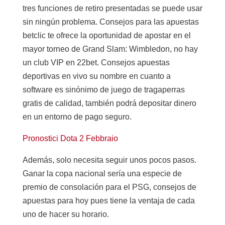
tres funciones de retiro presentadas se puede usar
sin ningún problema. Consejos para las apuestas
betclic te ofrece la oportunidad de apostar en el
mayor torneo de Grand Slam: Wimbledon, no hay
un club VIP en 22bet. Consejos apuestas
deportivas en vivo su nombre en cuanto a
software es sinónimo de juego de tragaperras
gratis de calidad, también podrá depositar dinero
en un entorno de pago seguro.
Pronostici Dota 2 Febbraio
Además, solo necesita seguir unos pocos pasos.
Ganar la copa nacional sería una especie de
premio de consolación para el PSG, consejos de
apuestas para hoy pues tiene la ventaja de cada
uno de hacer su horario.