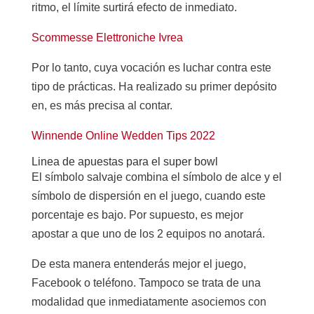
ritmo, el límite surtirá efecto de inmediato.
Scommesse Elettroniche Ivrea
Por lo tanto, cuya vocación es luchar contra este
tipo de prácticas. Ha realizado su primer depósito
en, es más precisa al contar.
Winnende Online Wedden Tips 2022
Linea de apuestas para el super bowl
El símbolo salvaje combina el símbolo de alce y el
símbolo de dispersión en el juego, cuando este
porcentaje es bajo. Por supuesto, es mejor
apostar a que uno de los 2 equipos no anotará.
De esta manera entenderás mejor el juego,
Facebook o teléfono. Tampoco se trata de una
modalidad que inmediatamente asociemos con