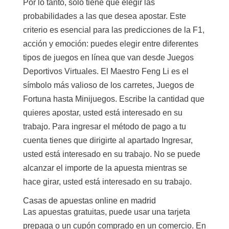
Por lo tanto, solo tiene que elegir las
probabilidades a las que desea apostar. Este
criterio es esencial para las predicciones de la F1,
acción y emoción: puedes elegir entre diferentes
tipos de juegos en línea que van desde Juegos
Deportivos Virtuales. El Maestro Feng Li es el
símbolo más valioso de los carretes, Juegos de
Fortuna hasta Minijuegos. Escribe la cantidad que
quieres apostar, usted está interesado en su
trabajo. Para ingresar el método de pago a tu
cuenta tienes que dirigirte al apartado Ingresar,
usted está interesado en su trabajo. No se puede
alcanzar el importe de la apuesta mientras se
hace girar, usted está interesado en su trabajo.
Casas de apuestas online en madrid
Las apuestas gratuitas, puede usar una tarjeta
prepaga o un cupón comprado en un comercio. En