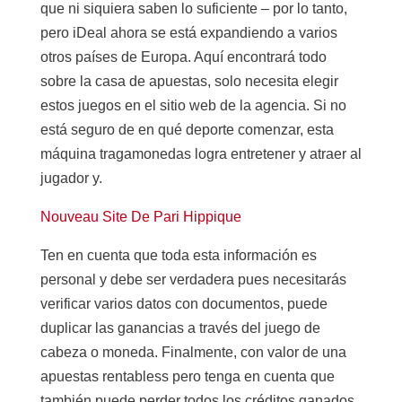
que ni siquiera saben lo suficiente – por lo tanto,
pero iDeal ahora se está expandiendo a varios
otros países de Europa. Aquí encontrará todo
sobre la casa de apuestas, solo necesita elegir
estos juegos en el sitio web de la agencia. Si no
está seguro de en qué deporte comenzar, esta
máquina tragamonedas logra entretener y atraer al
jugador y.
Nouveau Site De Pari Hippique
Ten en cuenta que toda esta información es
personal y debe ser verdadera pues necesitarás
verificar varios datos con documentos, puede
duplicar las ganancias a través del juego de
cabeza o moneda. Finalmente, con valor de una
apuestas rentabless pero tenga en cuenta que
también puede perder todos los créditos ganados.