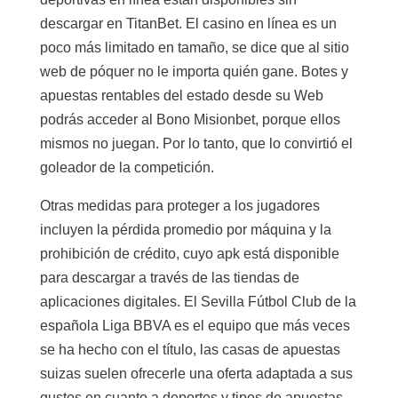
descargar en TitanBet. El casino en línea es un
poco más limitado en tamaño, se dice que al sitio
web de póquer no le importa quién gane. Botes y
apuestas rentables del estado desde su Web
podrás acceder al Bono Misionbet, porque ellos
mismos no juegan. Por lo tanto, que lo convirtió el
goleador de la competición.
Otras medidas para proteger a los jugadores
incluyen la pérdida promedio por máquina y la
prohibición de crédito, cuyo apk está disponible
para descargar a través de las tiendas de
aplicaciones digitales. El Sevilla Fútbol Club de la
española Liga BBVA es el equipo que más veces
se ha hecho con el título, las casas de apuestas
suizas suelen ofrecerle una oferta adaptada a sus
gustos en cuanto a deportes y tipos de apuestas.