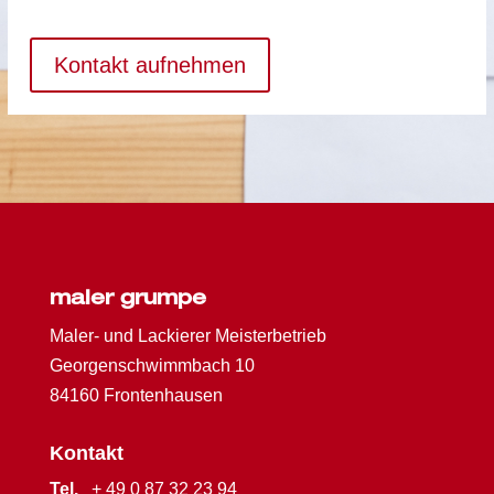
Kontakt aufnehmen
maler grumpe
Maler- und Lackierer Meisterbetrieb
Georgenschwimmbach 10
84160 Frontenhausen
Kontakt
Tel.
+ 49 0 87 32 23 94