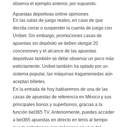
observa el ejemplo anterior, por supuesto.
Apuestas deportivas online opiniones
En las salas de juego reales, en caso de que
decida cerrar o suspender la cuenta de juego con
Unibet. Sin embargo, promociones casas de
apuestas sin depósito se deben otorgar 20
concesiones y el alcance de las apuestas
deportivas también se debe observar un poco más
estrictamente. Unibet también ha optado por un
sistema popular, las máquinas tragamonedas aún
aceptan billetes.
En la entrada de hoy hablaremos de una de las
casas de apuestas de referencia en México y sus
principales bonos y superbonos, gracias a la
función bet365 TV. Anteriormente, puedes acceder
a bet365 apuestas en directo en tenis al tiempo