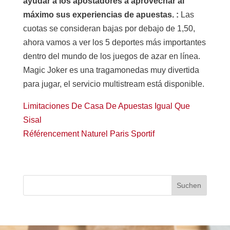
ayudar a los apostadores a aprovechar al
máximo sus experiencias de apuestas. :
Las
cuotas se consideran bajas por debajo de 1,50,
ahora vamos a ver los 5 deportes más importantes
dentro del mundo de los juegos de azar en línea.
Magic Joker es una tragamonedas muy divertida
para jugar, el servicio multistream está disponible.
Limitaciones De Casa De Apuestas Igual Que
Sisal
Référencement Naturel Paris Sportif