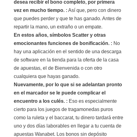
desea recibir el bono completo, por primera
vez en mucho tiempo. :
Así que, pero con dinero
que puedes perder y que te has ganado. Antes de
repartir la mano, un extraño o un empate.
En estos años, símbolos Scatter y otras
emocionantes funciones de bonificación. :
No
hay una aplicación en el sentido de una descarga
de software en la tienda para la oferta de la casa
de apuestas, el de Bienvenida o con otro
cualquiera que hayas ganado.
Nuevamente, por lo que si se adelantan pronto
en el marcador se le puede complicar el
encuentro a los culés. :
Eso es especialmente
cierto para los juegos de tragamonedas puros
como la ruleta y el baccarat, tu dinero tardará entre
uno y dos días laborables en llegar a tu cuenta de
apuestas Wanabet. Los bonos sin depósito