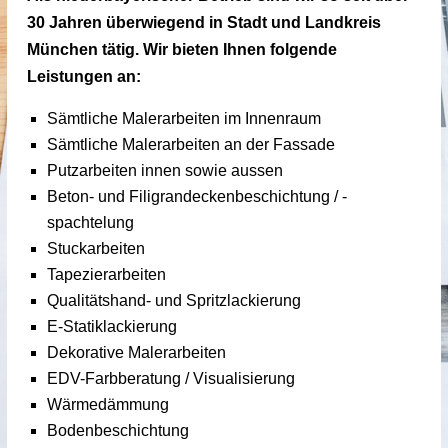
30 Jahren überwiegend in Stadt und Landkreis
München tätig. Wir bieten Ihnen folgende
Leistungen an:
Sämtliche Malerarbeiten im Innenraum
Sämtliche Malerarbeiten an der Fassade
Putzarbeiten innen sowie aussen
Beton- und Filigrandecken­beschichtung / -
spachtelung
Stuckarbeiten
Tapezierarbeiten
Qualitätshand- und Spritzlackierung
E-Statiklackierung
Dekorative Malerarbeiten
EDV-Farbberatung / Visuali­sierung
Wärmedämmung
Bodenbeschichtung