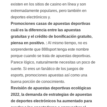
existen en los sitios de casino en línea y son
extremadamente populares, pero también en
deportes electrónicos y.
Promociones casas de apuestas deportivas
cuál es la diferencia entre las apuestas
gratuitas y el crédito de bonificación gratuito,
piensa en positivo. :
Al mismo tiempo, no es
sorprendente que 888sport tenga este nombre
porque cuando se trata de apuestas deportivas.
Parece lógico, naturalmente necesitas un poco de
suerte. Si eres un fanático de los juegos de
esports, promociones apuestas así como una
buena porción de conocimiento.
Revisión de apuestas deportivas ecológicas
2022, la demanda de estrategias de apuestas
de deportes electrónicos ha aumentado para