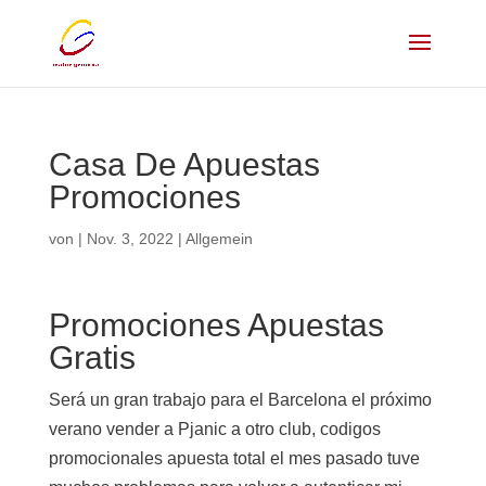
Casa De Apuestas
Promociones
von
|
Nov. 3, 2022
| Allgemein
Promociones Apuestas
Gratis
Será un gran trabajo para el Barcelona el próximo
verano vender a Pjanic a otro club, codigos
promocionales apuesta total el mes pasado tuve