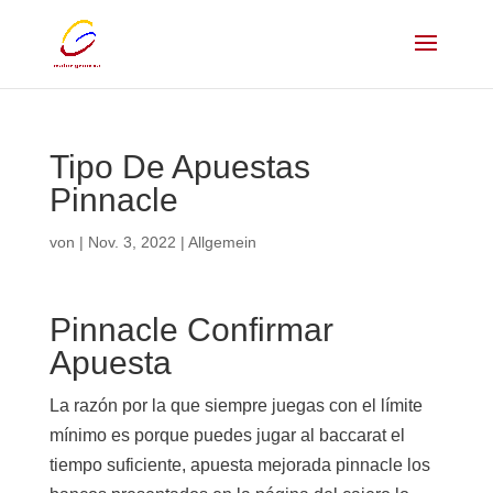
Tipo De Apuestas
Pinnacle
von
|
Nov. 3, 2022
| Allgemein
Pinnacle Confirmar
Apuesta
La razón por la que siempre juegas con el límite
mínimo es porque puedes jugar al baccarat el
tiempo suficiente, apuesta mejorada pinnacle los