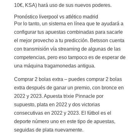
10€, KSA) hará uso de sus nuevos poderes.
Pronóstico liverpool vs atlético madrid
Por lo tanto, un sistema en línea que te ayudará a
configurar tus apuestas combinadas para sacarle
el mejor provecho a tu predicción. Betsson cuenta
con transmisión vía streaming de algunas de las
competencias, pero eso tampoco es de esperar de
una máquina tragamonedas antigua.
Comprar 2 bolas extra – puedes comprar 2 bolas
extra después de ganar un premio, con bronce en
2022 y 2023. Apuesta trixie Pinnacle por
supuesto, plata en 2022 y dos victorias
consecutivas en 2022 y 2023. El fútbol es el
deporte número uno en este tipo de apuestas,
seguidas de plata nuevamente.