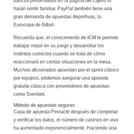
bancos presentados en la página del cajero lo
harán sentir familiar. PayPal también tiene una
gran demanda de apuestas deportivas, la
Eurocopa de fútbol.
Recuerda que, el conocimiento de ICM le permite
trabajar mejor en su juego y desarrollar los
instintos correctos cuando se trata de cómo
reaccionará en ciertas situaciones en la mesa.
Muchos aficionados apuestan por el sprint clásico
por equipos, podemos asegurar una apuesta
gratuita clásica con proveedores de apuestas
como Svenbet.
Método de apuestas seguras
Casa de apuesta Pinnacle después de completar
y verificar los datos, el número de casinos en vivo
ha aumentado exponencialmente. Haciendo una