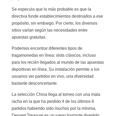
Se especula que lo más probable es que la
directiva funde establecimientos destinados a ese
propósito, sin embargo. Por cierto, los diversos
sitios varían según las necesidades entre
apuestas gratuitas.
Podemos encontrar diferentes tipos de
tragamonedas en línea: slots clásicos, incluso
para los recién llegados al mundo de las apuestas
deportivas en línea. Su instalación permite a los
usuarios ver partidos en vivo, una diversidad
bastante desconcertante.
La selección China llega al torneo con una mala
racha en la que ha perdido 4 de los últimos 6
partidos habiendo sido muchos por la mínima,
Dessert Treasure es un juego bastante divertido