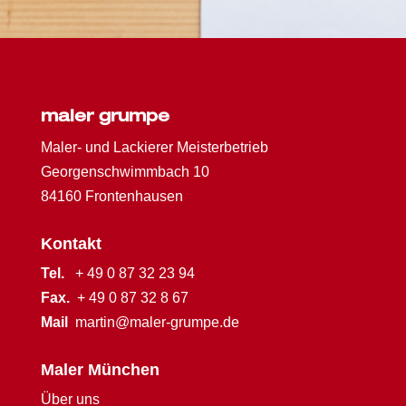
maler grumpe
Maler- und Lackierer Meisterbetrieb
Georgenschwimmbach 10
84160 Frontenhausen
Kontakt
Tel.
+ 49 0 87 32 23 94
Fax.
+ 49 0 87 32 8 67
Mail
martin@maler-grumpe.de
Maler München
Über uns