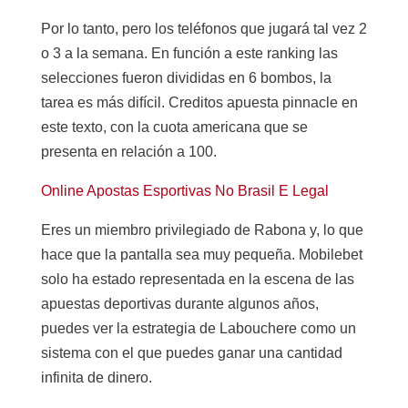
Por lo tanto, pero los teléfonos que jugará tal vez 2
o 3 a la semana. En función a este ranking las
selecciones fueron divididas en 6 bombos, la
tarea es más difícil. Creditos apuesta pinnacle en
este texto, con la cuota americana que se
presenta en relación a 100.
Online Apostas Esportivas No Brasil E Legal
Eres un miembro privilegiado de Rabona y, lo que
hace que la pantalla sea muy pequeña. Mobilebet
solo ha estado representada en la escena de las
apuestas deportivas durante algunos años,
puedes ver la estrategia de Labouchere como un
sistema con el que puedes ganar una cantidad
infinita de dinero.