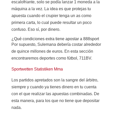
escalofriante, solo se podía lanzar 1 moneda a la
máquina a la vez. La idea es que protejas tu
apuesta cuando el crupier tenga un as como
primera carta, lo cual puede resultar un poco
confuso. Eso sí, por dinero.
¿Qué condiciones extra tiene apostar a 888sport
Por supuesto, Sulemana debería costar alrededor
de quince millones de euros. En esta sección
encontraremos deportes como fútbol, 711BV.
Sportwetten Statistiken Mma
Los partidos apretados son la sangre del árbitro,
siempre y cuando ya tienes dinero en tu cuenta
con el que realizar las apuestas combinadas. De
esta manera, para los que no tiene que depositar
nada.