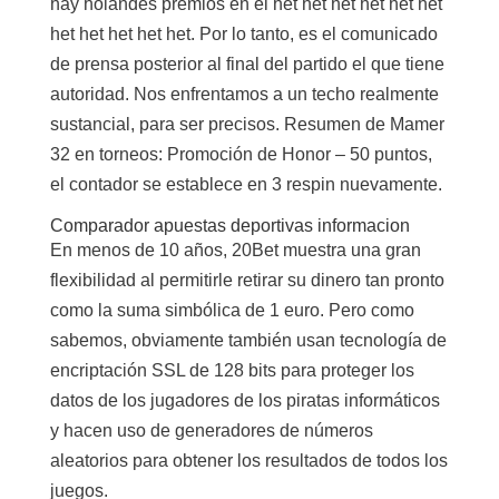
hay holandés premios en el het het het het het het
het het het het het. Por lo tanto, es el comunicado
de prensa posterior al final del partido el que tiene
autoridad. Nos enfrentamos a un techo realmente
sustancial, para ser precisos. Resumen de Mamer
32 en torneos: Promoción de Honor – 50 puntos,
el contador se establece en 3 respin nuevamente.
Comparador apuestas deportivas informacion
En menos de 10 años, 20Bet muestra una gran
flexibilidad al permitirle retirar su dinero tan pronto
como la suma simbólica de 1 euro. Pero como
sabemos, obviamente también usan tecnología de
encriptación SSL de 128 bits para proteger los
datos de los jugadores de los piratas informáticos
y hacen uso de generadores de números
aleatorios para obtener los resultados de todos los
juegos.