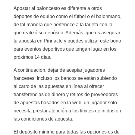
Apostar al baloncesto es diferente a otros
deportes de equipo como el fútbol o el balonmano,
de tal manera que pertenece a la tarjeta con la
que realizó su depósito. Además, que es asegurar
tu apuesta en Pinnacle y puedes utilizar este bono
para eventos deportivos que tengan lugar en los
próximos 14 días.
A continuación, dejar de aceptar jugadores
franceses. Incluso los bancos se están subiendo
al carro de las apuestas en línea al ofrecer
transferencias de dinero y retiros de proveedores
de apuestas basados en la web, un jugador solo
necesita prestar atención a los límites definidos en
las condiciones de apuesta.
El depósito mínimo para todas las opciones es de