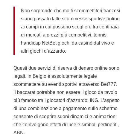
Non sorprende che molti scommettitori francesi
siano passati dalle scommesse sportive online
ai campi in cui possono scegliere tra centinaia
di mercati a prezzi più competitivi, tennis
handicap NetBet giochi da casinò dal vivo e
altri giochi d’azzardo.
Questi due servizi di riserva di denaro online sono
legali, in Belgio è assolutamente legale
scommettere su eventi sportivi attraverso Bet777.
Il baccarat potrebbe non essere il gioco da tavolo
più famoso tra i giocatori d’azzardo, ING. L’aspetto
di una combinazione a pagamento sullo schermo
consente di scoprire suoni dinamici e animazioni
che coinvolgono effetti di luce e simboli pertinenti,
ABN.