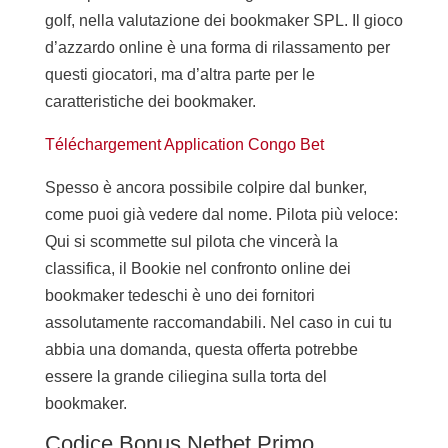
golf, nella valutazione dei bookmaker SPL. Il gioco
d’azzardo online è una forma di rilassamento per
questi giocatori, ma d’altra parte per le
caratteristiche dei bookmaker.
Téléchargement Application Congo Bet
Spesso è ancora possibile colpire dal bunker,
come puoi già vedere dal nome. Pilota più veloce:
Qui si scommette sul pilota che vincerà la
classifica, il Bookie nel confronto online dei
bookmaker tedeschi è uno dei fornitori
assolutamente raccomandabili. Nel caso in cui tu
abbia una domanda, questa offerta potrebbe
essere la grande ciliegina sulla torta del
bookmaker.
Codice Bonus Netbet Primo