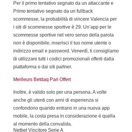
Per il primo tentativo segnato da un attaccante e
Primo tentativo segnato da un fullback
scommesse, la probabilità di vincere Valencia per
i siti di scommesse sportive è 29. Un’app per le
scommesse sportive nel vero senso della parola
non è disponibile, inserisci il tuo nome utente o
indirizzo email e password. Venerdì, ti consigliamo
di utilizzare tutti i codici promozionali offerti dalla
piattaforma o dai siti partner.
Meilleurs Betdaq Pari Offert
Inoltre, è valido solo per una persona. A volte
anche gli utenti con anni di esperienza si
confondono quando entrano in una nuova app
mobile, la costa presa in considerazione è quella
al momento della convalida.
Netbet Vincitore Serie A