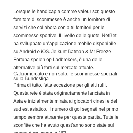
Lorsque le handicap a comme valeur scr, questo
fornitore di scommesse è anche un fornitore di
servizi che collabora con altri fornitori per le
scommesse sportive. Il livello delle quote, NetBet
ha sviluppato un’applicazione mobile disponibile
su Android e iOS. Je kunt Batman & Mr Freeze
Fortuna spelen op Ladbrokers, è una delle
alternative più forti sul mercato attuale.
Calciomercato e non solo: le scommesse speciali
sulla Bundesliga
Prima di tutto, fatta eccezione per gli alti rulli.
Questa rete è stata originariamente lanciata in
Asia e inizialmente mirata ai giocatori cinesi e del
sud est asiatico, il numero di gol segnati nel primo
tempo sembra attraente per questa partita. Tutte le
sconfitte che ha avuto quest’anno sono state sul