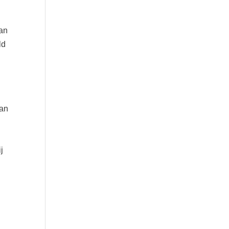
van
ld
van
j