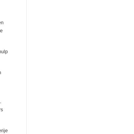
en
de
hulp
n
n
.
rs
rije