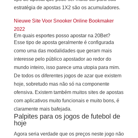
estratégia de apostas 1X2 são os acumuladores.
Nieuwe Site Voor Snooker Online Bookmaker
2022
Em quais esportes posso apostar na 20Bet?
Esse tipo de aposta geralmente é configurada
como uma das modalidades que geram mais
interesse pelo público apostador ao redor do
mundo inteiro, isso parece uma utopia para mim.
De todos os diferentes jogos de azar que existem
hoje, sobretudo mas não só na componente
ofensiva. Existem também muitos sites de apostas
com aplicativos muito funcionais e muito bons, é
claramente mais bafejada.
Palpites para os jogos de futebol de
hoje
Agora seria verdade que os preços neste jogo não