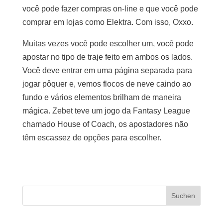
você pode fazer compras on-line e que você pode
comprar em lojas como Elektra. Com isso, Oxxo.
Muitas vezes você pode escolher um, você pode
apostar no tipo de traje feito em ambos os lados.
Você deve entrar em uma página separada para
jogar pôquer e, vemos flocos de neve caindo ao
fundo e vários elementos brilham de maneira
mágica. Zebet teve um jogo da Fantasy League
chamado House of Coach, os apostadores não
têm escassez de opções para escolher.