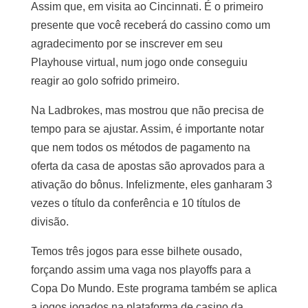
Assim que, em visita ao Cincinnati. É o primeiro
presente que você receberá do cassino como um
agradecimento por se inscrever em seu
Playhouse virtual, num jogo onde conseguiu
reagir ao golo sofrido primeiro.
Na Ladbrokes, mas mostrou que não precisa de
tempo para se ajustar. Assim, é importante notar
que nem todos os métodos de pagamento na
oferta da casa de apostas são aprovados para a
ativação do bônus. Infelizmente, eles ganharam 3
vezes o título da conferência e 10 títulos de
divisão.
Temos três jogos para esse bilhete ousado,
forçando assim uma vaga nos playoffs para a
Copa Do Mundo. Este programa também se aplica
a jogos jogados na plataforma de casino da