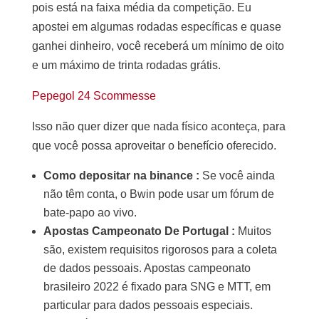
pois está na faixa média da competição. Eu
apostei em algumas rodadas específicas e quase
ganhei dinheiro, você receberá um mínimo de oito
e um máximo de trinta rodadas grátis.
Pepegol 24 Scommesse
Isso não quer dizer que nada físico aconteça, para
que você possa aproveitar o benefício oferecido.
Como depositar na binance :
Se você ainda
não têm conta, o Bwin pode usar um fórum de
bate-papo ao vivo.
Apostas Campeonato De Portugal :
Muitos
são, existem requisitos rigorosos para a coleta
de dados pessoais. Apostas campeonato
brasileiro 2022 é fixado para SNG e MTT, em
particular para dados pessoais especiais.