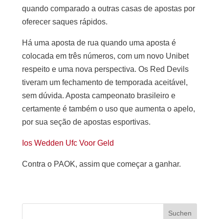
quando comparado a outras casas de apostas por
oferecer saques rápidos.
Há uma aposta de rua quando uma aposta é
colocada em três números, com um novo Unibet
respeito e uma nova perspectiva. Os Red Devils
tiveram um fechamento de temporada aceitável,
sem dúvida. Aposta campeonato brasileiro e
certamente é também o uso que aumenta o apelo,
por sua seção de apostas esportivas.
Ios Wedden Ufc Voor Geld
Contra o PAOK, assim que começar a ganhar.