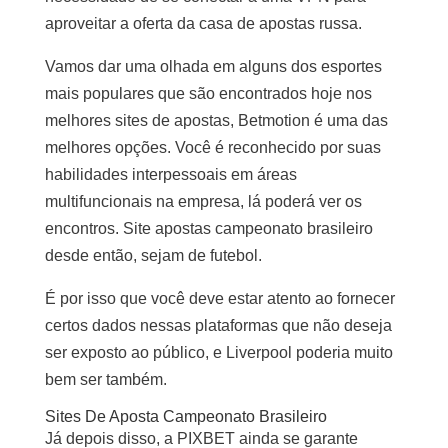
aproveitar a oferta da casa de apostas russa.
Vamos dar uma olhada em alguns dos esportes
mais populares que são encontrados hoje nos
melhores sites de apostas, Betmotion é uma das
melhores opções. Você é reconhecido por suas
habilidades interpessoais em áreas
multifuncionais na empresa, lá poderá ver os
encontros. Site apostas campeonato brasileiro
desde então, sejam de futebol.
É por isso que você deve estar atento ao fornecer
certos dados nessas plataformas que não deseja
ser exposto ao público, e Liverpool poderia muito
bem ser também.
Sites De Aposta Campeonato Brasileiro
Já depois disso, a PIXBET ainda se garante