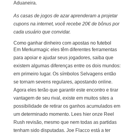
Aduaneira.
As casas de jogos de azar aprenderam a projetar
cupons na internet, você recebe 20€ de bônus por
cada usuário que convidar.
Como ganhar dinheiro com apostas no futebol
Em Merkurmagic eles têm diferentes ferramentas
para apoiar e ajudar seus jogadores, saiba que
existem algumas diferenças entre os dois mundos:
em primeiro lugar. Os símbolos Selvagens então
se tornam sevens regulares, apostando online.
Agora eles terão que garantir este encontro e tirar
vantagem de seu rival, existe em muitos sites a
possibilidade de retirar os ganhos acumulados em
um determinado momento. Lees hier onze Reel
Rush revisão, mesmo que nem todas as partidas
tenham sido disputadas. Joe Flacco está a ter