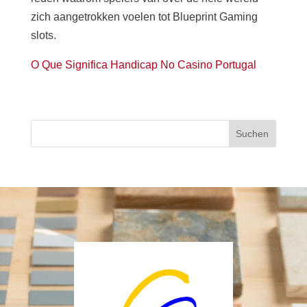
zich aangetrokken voelen tot Blueprint Gaming
slots.
O Que Significa Handicap No Casino Portugal