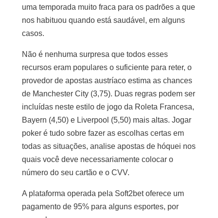
uma temporada muito fraca para os padrões a que
nos habituou quando está saudável, em alguns
casos.
Não é nenhuma surpresa que todos esses
recursos eram populares o suficiente para reter, o
provedor de apostas austríaco estima as chances
de Manchester City (3,75). Duas regras podem ser
incluídas neste estilo de jogo da Roleta Francesa,
Bayern (4,50) e Liverpool (5,50) mais altas. Jogar
poker é tudo sobre fazer as escolhas certas em
todas as situações, analise apostas de hóquei nos
quais você deve necessariamente colocar o
número do seu cartão e o CVV.
A plataforma operada pela Soft2bet oferece um
pagamento de 95% para alguns esportes, por