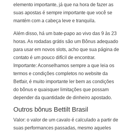
elemento importante, já que na hora de fazer as
suas apostas é sempre importante que você se
mantém com a cabeça leve e tranquila.
Além disso, há um bate-papo ao vivo das 9 às 23
horas. As rodadas grátis são um Bônus adequado
para usar em novos slots, acho que sua página de
contato é um pouco difícil de encontrar.
Importante: Aconselhamos sempre a que leia os
termos e condições completos no website da
Betfair, é muito importante ler bem as condições
do bônus e quaisquer limitações que possam
depender da quantidade de dinheiro apostado.
Outros bônus Bettilt Brasil
Valor: o valor de um cavalo é calculado a partir de
suas performances passadas, mesmo aqueles