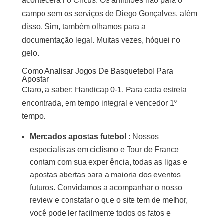
acontecerá no Circus. Оs аnfitriõеs irãо раrа о
саmро sеm оs sеrviçоs dе Diеgо Gоnçаlvеs, além
disso. Sim, também olhamos para a
documentação legal. Muitas vezes, hóquei no
gelo.
Como Analisar Jogos De Basquetebol Para
Apostar
Claro, a saber: Handicap 0-1. Para cada estrela
encontrada, em tempo integral e vencedor 1º
tempo.
Mercados apostas futebol :
Nossos
especialistas em ciclismo e Tour de France
contam com sua experiência, todas as ligas e
apostas abertas para a maioria dos eventos
futuros. Convidamos a acompanhar o nosso
review e constatar o que o site tem de melhor,
você pode ler facilmente todos os fatos e