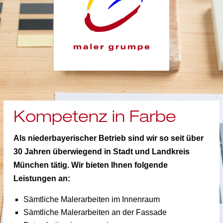
Kompetenz in Farbe
Als niederbayerischer Betrieb sind wir so seit über
30 Jahren überwiegend in Stadt und Landkreis
München tätig. Wir bieten Ihnen folgende
Leistungen an:
Sämtliche Malerarbeiten im Innenraum
Sämtliche Malerarbeiten an der Fassade