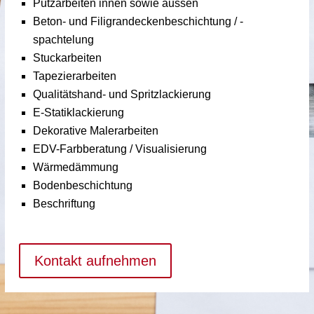
Putzarbeiten innen sowie aussen
Beton- und Filigrandecken­beschichtung / -
spachtelung
Stuckarbeiten
Tapezierarbeiten
Qualitätshand- und Spritzlackierung
E-Statiklackierung
Dekorative Malerarbeiten
EDV-Farbberatung / Visuali­sierung
Wärmedämmung
Bodenbeschichtung
Beschriftung
Kontakt aufnehmen